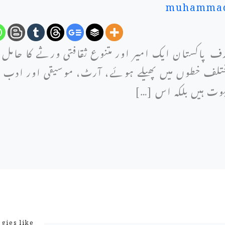
muhammad
رف پاکستان ایک امیر اور متنوع ثقافتی ورثے کا حامل
مختلف خطوں میں پھیلے ہوئے، آرٹ، موسیقی اور ادب م
بوت ہیں بلکہ اس […]
gies like