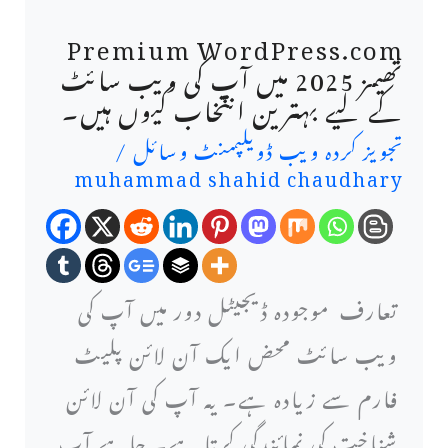
Premium WordPress.com
Premium
تھیمز 2025 میں آپ کی ویب سائٹ
WordPress.com
کے لیے بہترین انتخاب کیوں ہیں۔
تھیمز
تجویز کردہ ویب ڈویلپمنٹ وسائل
/
muhammad shahid chaudhary
2025
میں
آپ
تعارف موجودہ ڈیجیٹل دور میں آپ کی
کی
ویب سائٹ محض ایک آن لائن پلیٹ
ویب
فارم سے زیادہ ہے۔ یہ آپ کی آن لائن
سائٹ
شناخت کی نمائندگی کرتا ہے۔ چاہے آپ
کے