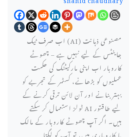
طرح
مارکیٹنگ
میں
مصنوعی ذہانت (AI) اب صرف ٹیک
AI
جاينٹس کے لیے نہیں ہے – چھوٹے
کا
کاروبار اب اپنی مارکیٹنگ کی حکمت
استعمال
عملیوں کو بڑھانے، کسٹمر کے تجربے کو
کر
بہتر بنانے اور آن لائن ترقی کرنے کے
سکتے
لیے طاقتور AI ٹولز استعمال کر سکتے
ہیں.
ہیں۔ اگر آپ چھوٹے کاروبار کے مالک
یہاں
یا کاروباری ہیں، تو آپ کو لگتا
تک