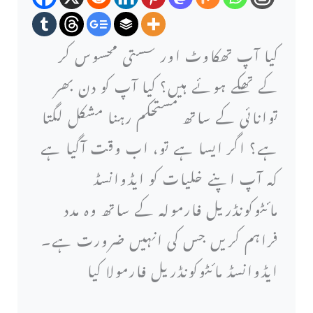
لامتناہی
توانائی
کیا آپ تھکاوٹ اور سستی محسوس کر
کو
کے تھکے ہوئے ہیں؟ کیا آپ کو دن بھر
غیر
توانائی کے ساتھ مستحکم رہنا مشکل لگتا
مقفل
ہے؟ اگر ایسا ہے تو، اب وقت آگیا ہے
کریں:
کہ آپ اپنے خلیات کو ایڈوانسڈ
سیلولر
مائٹوکونڈریل فارمولہ کے ساتھ وہ مدد
ہیلتھ
فراہم کریں جس کی انہیں ضرورت ہے۔
کے
ایڈوانسڈ مائٹوکونڈریل فارمولا کیا
لیے