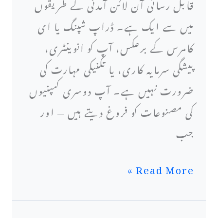
مارکیٹنگ
قابل رسائی آن لائن آمدنی کے طریقوں
(2026)
میں سے ایک ہے۔ ڈراپ شپنگ یا ای
کامرس کے برعکس، آپ کو انوینٹری،
پیشگی سرمایہ کاری، یا تکنیکی مہارت کی
ضرورت نہیں ہے۔ آپ دوسری کمپنیوں
کی مصنوعات کو فروغ دیتے ہیں — اور
جب
Read More »