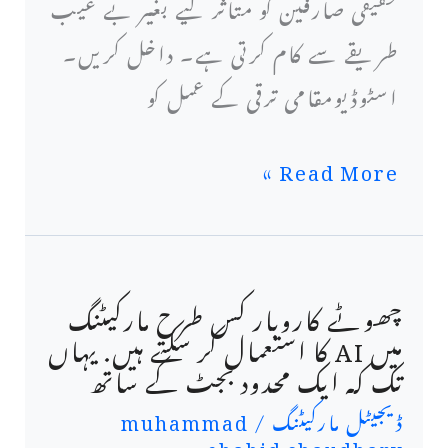
حقیقی صارفین کو متاثر کیے بغیر بے عیب
فلو
طریقے سے کام کرتی ہے۔ داخل کریں۔
کے
اسٹوڈیومقامی ترقی کے عمل کو
لیے
ایک
Read More »
ابتدائی
رہنما
چھوٹے کاروبار کس طرح مارکیٹنگ
چھوٹے
میں AI کا استعمال کر سکتے ہیں. یہاں
کاروبار
تک کہ ایک محدود بجٹ کے ساتھ
کس
ڈیجیٹل مارکیٹنگ
/
muhammad
shahid chaudhary