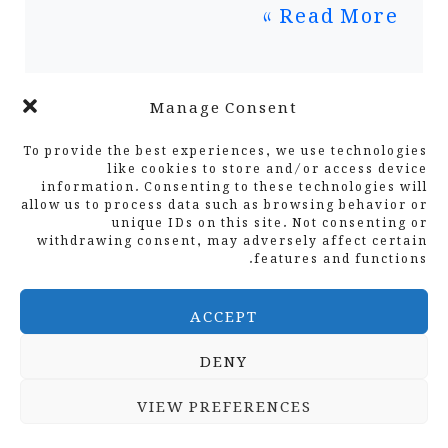
ایک
Read More »
گیم
چینجر
Manage Consent
1
2
…
17
اگلا
←
To provide the best experiences, we use technologies
like cookies to store and/or access device
information. Consenting to these technologies will
allow us to process data such as browsing behavior or
unique IDs on this site. Not consenting or
withdrawing consent, may adversely affect certain
features and functions.
ACCEPT
DENY
VIEW PREFERENCES
Disclosure: Some links on this site are affiliate
.
links. Learn more in our
Affiliate Disclosure