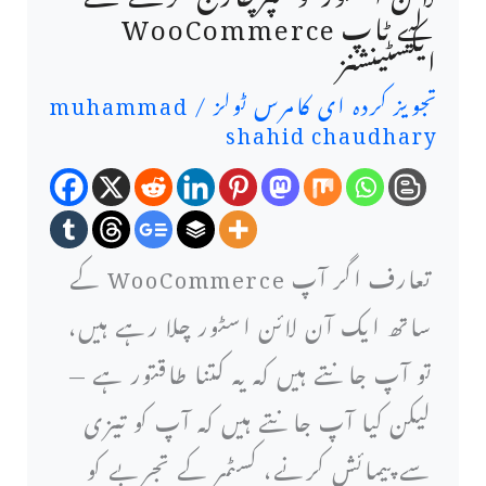
کو
لیے ٹاپ WooCommerce
ایکسٹینشنز
بڑھانے
تجویز کردہ ای کامرس ٹولز
/
muhammad
اور
shahid chaudhary
اپنے
آن
لائن
تعارف اگر آپ WooCommerce کے
اسٹور
ساتھ ایک آن لائن اسٹور چلا رہے ہیں،
کو
تو آپ جانتے ہیں کہ یہ کتنا طاقتور ہے —
سپرچارج
لیکن کیا آپ جانتے ہیں کہ آپ کو تیزی
کرنے
سے پیمائش کرنے، کسٹمر کے تجربے کو