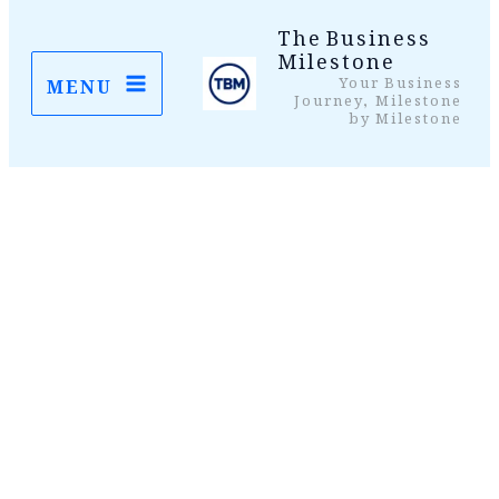
واد
The Business
Milestone
ر
Your Business
MENU
ائیں۔
Journey, Milestone
by Milestone