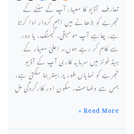
تعارف آڈیو کا معیار آپ کے سننے کے
لیے
تجربے کو بڑھانے میں اہم کردار ادا کرتا
6
ہے، چاہے آپ موسیقی، گیمنگ، یا دور
اعلیٰ
سے کام کر رہے ہوں۔ اعلیٰ معیار کے
معیار
ہیڈ فونز میں سرمایہ کاری آپ کے آڈیو
کے
تجربے کو نمایاں طور پر بہتر بنا سکتی ہے،
ہیڈ
جس سے وضاحت، سکون اور کارکردگی مل
فون:
حتمی
Read More »
گائیڈ
اور