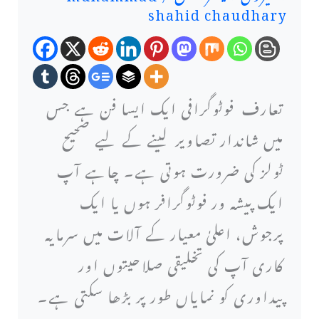
shahid chaudhary
فوٹوگرافی
کے
لیے
تعارف فوٹوگرافی ایک ایسا فن ہے جس
سرفہرست
میں شاندار تصاویر لینے کے لیے صحیح
6
ٹولز کی ضرورت ہوتی ہے۔ چاہے آپ
ہائی
ایک پیشہ ور فوٹوگرافر ہوں یا ایک
اینڈ
پرجوش، اعلیٰ معیار کے آلات میں سرمایہ
کیمرے:
کاری آپ کی تخلیقی صلاحیتوں اور
حتمی
پیداوری کو نمایاں طور پر بڑھا سکتی ہے۔
گائیڈ