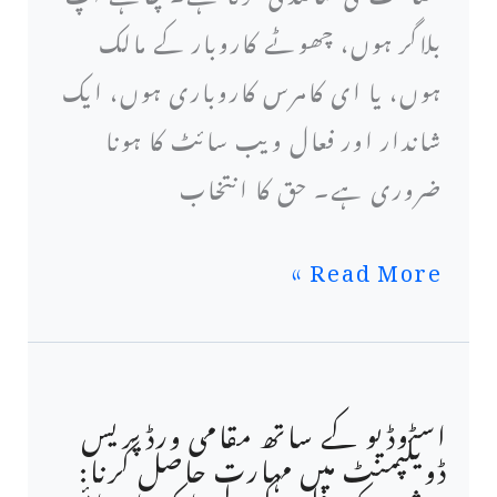
بلاگر ہوں، چھوٹے کاروبار کے مالک
لیے
ہوں، یا ای کامرس کاروباری ہوں، ایک
بہترین
شاندار اور فعال ویب سائٹ کا ہونا
انتخاب
ضروری ہے۔ حق کا انتخاب
کیوں
ہیں۔
Read More »
اسٹوڈیو کے ساتھ مقامی ورڈپریس
اسٹوڈیو
ڈویلپمنٹ میں مہارت حاصل کرنا:
کے