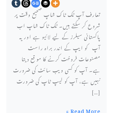
میں
تعارف آپ ٹک ٹاک شاپ صحیح وقت پر
شروع
شروع کر سکتے ہیں۔ ٹک ٹاک شاپ اب
کرنے
پاکستانی سیلرز کے لیے لائیو ہے اور یہ
والوں
آپ کو ایپ کے اندر براہ راست
کے
مصنوعات فروخت کرنے کا مو قع دیتا
لیے
ہے۔ آپ کو کسی ویب سائٹ کی ضرورت
مکمل
نہیں ہے، آپ کو لیپ ٹاپ کی ضرورت
رہنمائی
[…]
برائے
2026
Read More »