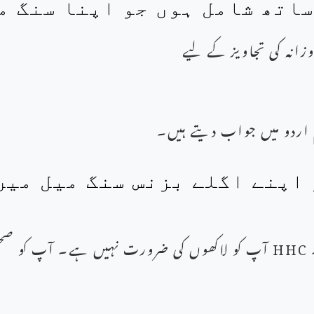
زانہ کی تجاویز کے لیے
اردو میں جواب دیتے ہیں۔
اپنے اگلے بزنس سنگ میل میں
HHC
آپ کو لاکھوں کی ضرورت نہیں ہے۔ آپ کو صح