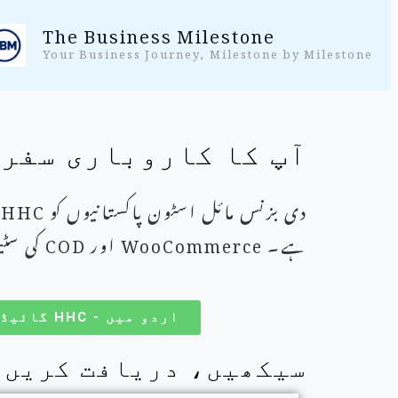
واد
The Business Milestone
ر
Your Business Journey, Milestone by Milestone
ائیں۔
آپ کا کاروباری سفر -
دی بزنس مائل اسٹون پاکستانیوں کو
HHC
،
ہے۔
WooCommerce
اور
COD
کی سٹی
اردو میں - HHC گائیڈ دیکھیں
سیکھیں، دریافت کریں، 