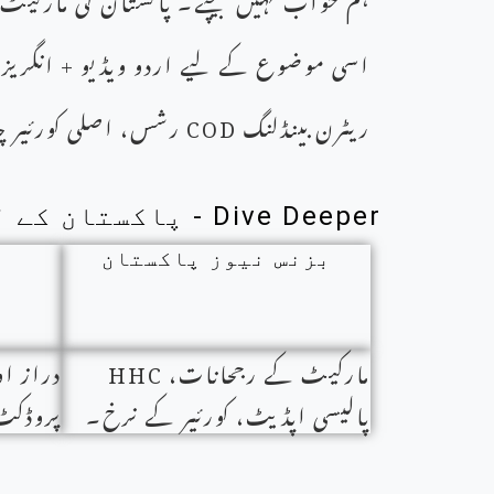
اسی موضوع کے لیے اردو ویڈیو + انگری
ریٹرن بینڈلنگ
COD
رشس، اصلی کورئیر چ
Dive Deeper - پاکستان کے لیے بنائے گئے زمرے
بزنس نیوز پاکستان
مارکیٹ کے رجحانات، HHC
دراز ا
پالیسی اپڈیٹ، کورئیر کے نرخ۔
پروڈکٹ 