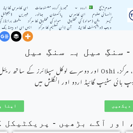
ھوم پیج
اردو
تجویز کردہ مصنوعات
ای کامرس گائیڈ
انسانی علوم
ای کامرس
پاکستان
جانور
خبریں
ڈیجیٹل م
گیمز
متن (مواد) کی تخليق
مواد کی تخلیق کا مرکز
ملحقہ برانڈز ک
ویب ڈویلپمنٹ گائیڈ
آن لائن تعلیم کا مرکز
ایس ای او ہینڈ بک
 سنگِ میل بہ سنگِ میل
 مرکز،
Oshi
اور دوسرے لوکل سپلائرز کے ساتھ ریئل 
پ بائی سٹیپ گائیڈ اردو اور انگلش میں
اپنا پ
اور آگے بڑھیں - پریکٹیکل گ