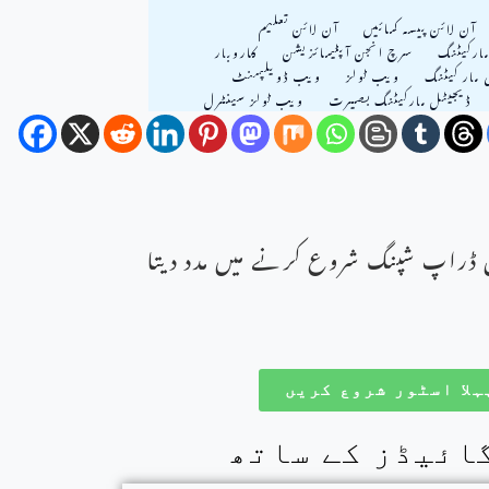
آن لائن پیسہ کمائیں
آن لائن تعلیم
ارکیٹنگ
سرچ انجن آپٹیمائزیشن
کاروبار
ی مار کیٹنگ
ویب ٹولز
ویب ڈويلپمنٹ
ڈیجیٹل مارکیٹنگ بصیرت
ویب ٹولز سینٹرل
ڈراپ شپنگ شروع کرنے میں مدد دیتا
ہلا اسٹور شروع کریں
ائیڈز کے ساتھ