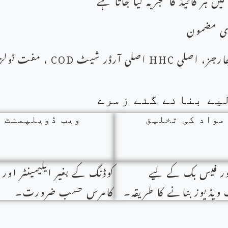
زی مضمون
ارجز، اصلی
HHC
اصلی آرڈر شیٹ
COD
، مفت ٹولز:
مواد کی تخلیق
ویب ڈویلپمنٹ
ور فیس بک کے لیے
کوڈنگ کے بغیر ایلیمینٹر اور 
ویڈیوز بنانے کا طریقہ۔
کامرس حسب ضرورت۔