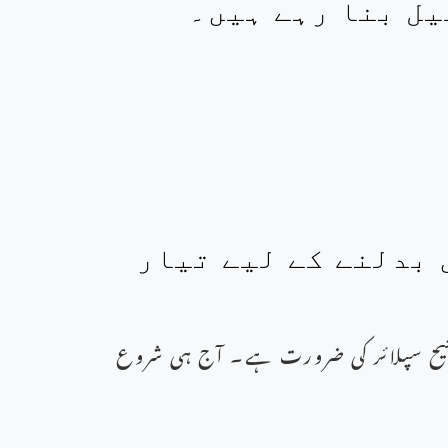
 بدلنے کے لیے تیار
یح سپلائر کی ضرورت ہے۔ آج ہی شروع