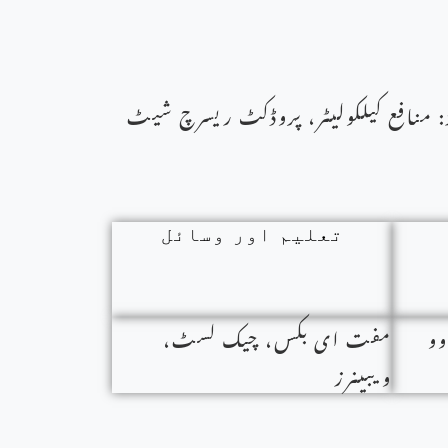
 منافع کیلکولیٹر، پروڈکٹ ریسرچ شیٹ
تعلیم اور وسائل
وو
مفت ای بکس، چیک لسٹ،
ویبینرز