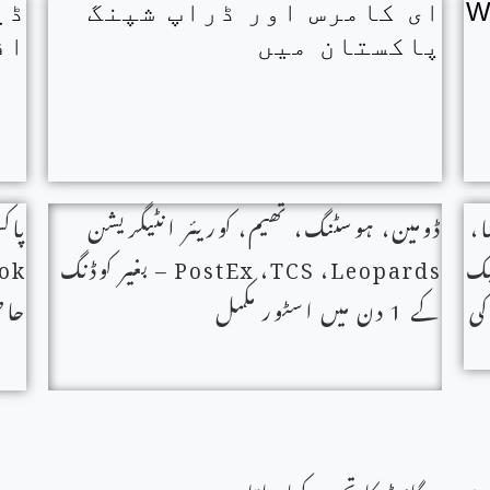
ای کامرس اور ڈراپ شپنگ
ڈی
پاکستان میں
اف
ا،
ڈومین، ہوسٹنگ، تھیم، کوریئر انٹیگریشن
پاک
یک
Leopards
،
TCS
،
PostEx
– بغیر کوڈنگ
ok
ن کی
کے 1 دن میں اسٹور مکمل
حاص
 ہر گائیڈ کا تجربہ کیا جاتا ہے