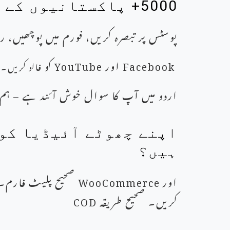
5000+ پاکستانیوں کے ساتھ شامل ہوں جو اپنا سنگ میل بنا رہے ہیں۔
پوسٹس پر تبصرہ کریں، فورم میں پوچھیں، رو
Facebook اور YouTube کو
فالو کریں۔
اردو میں آپ کا سوال خوش آئند ہے – ہم 
اپنے چھوٹے آئیڈیا کو 
ہیں؟
اور
WooCommerce
صحیح پلیٹ فارم۔
کریں۔ صحیح طریقہ
COD