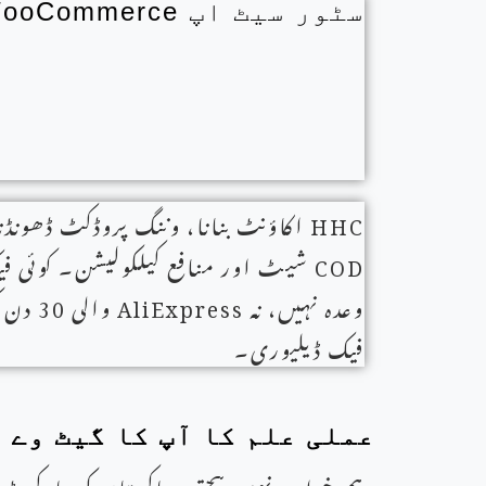
سٹور سیٹ اپ WooCommerce
HHC
اکاؤنٹ بنانا، وننگ پروڈکٹ ڈھونڈن
COD
شیٹ اور منافع کیلکولیشن۔ کوئی ف
وعدہ نہیں، نہ
AliExpress
والی 30 د
فیک ڈیلیوری۔
عملی علم کا آپ کا گیٹ وے
ہم خواب نہیں بیچتے۔ پاکستان کی مارکیٹ میں