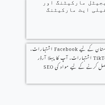
جیٹل مارکیٹنگ اور
یلی ایٹ مارکیٹنگ
ستان کے لیے
Facebook
اشتہارات،
TikT
اشتہارات، آپ کا پہلا آرڈر
ل کرنے کے لیے مواد کی
SEO