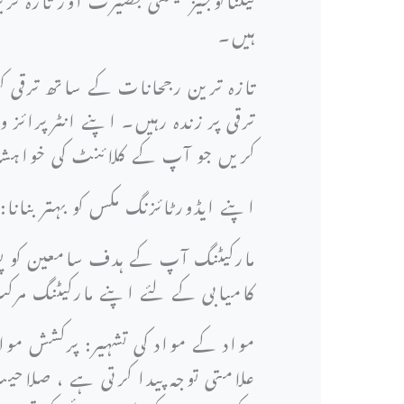
ہیں۔
تازہ ترین رجحانات کے ساتھ ترقی کر
ترقی پر زندہ رہیں۔ اپنے انٹرپرائز
کریں جو آپ کے کلائنٹ کی خواہش
اپنے ایڈورٹائزنگ مکس کو بہتر بنا
مارکیٹنگ آپ کے ہدف سامعین کو پور
کامیابی کے لئے اپنے مارکیٹنگ م
مواد کے مواد کی تشہیر: پرکشش مواد
علامتی توجہ پیدا کرتی ہے ، صلاحیت