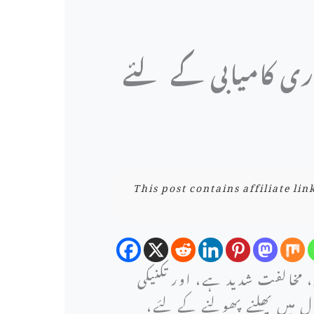
اصل کرنا: 2024 میں کاروباری کامیابی کے لئے
This post contains affiliate li
ں، مخالفت شدید ہے، اور تکنیکی
میں پھلنے پھولنے کے لئے،