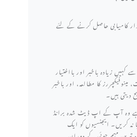
ارت حاصل کرنے اور 2024 اور ماضی میں پائیدار کامیابی حاصل کرنے کے لئے
 کہیں زیادہ باخبر اور بااختیار
نوفیکچررز کا مطالعہ، اور باخبر
یح دیتی ہیں۔
چاہے وہ آپ کے اپ ڈیٹ شدہ برانڈ
نہ کریں۔ ایجنسیوں کو ایک
 ترین مہم جوئی کے دوران