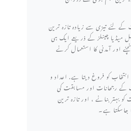
کے لئے تیزی سے زیادہ تازہ ترین
شل میڈیا چینلز کے ذریعے ایک ہی
نے اور آمدنی کا استعمال کرنے
 انتخاب کو فروغ دیتا ہے. اعداد و
ٹ کے رجحانات اور مسابقت کی
و بہتر بنانے ، اور تازہ ترین
یا جاسکتا ہے۔