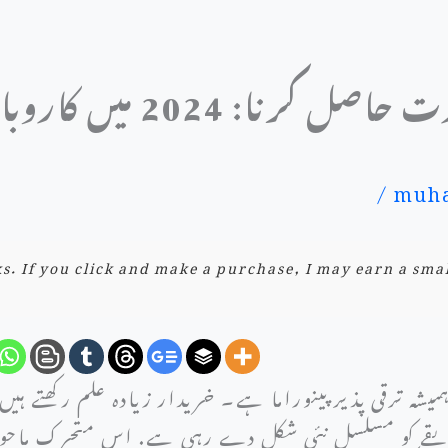
جدید مارکیٹ میں مہارت ح
/
muha
nks. If you click and make a purchase, I may earn a sma
یشہ ترقی پذیر پینوراما ہے۔ خریدار زیادہ علم رکھتے ہی
یقے کو مسلسل نئی شکل دے رہی ہے. اس متحرک ماحول 