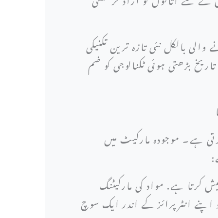
الی بالکل نئی تازہ ترین تکنیکی
تاریخ بڑھتی ہوئی ٹکنالوجی کو ضم
ا
رتی ہے۔ موجودہ مارکیٹ میں
ے:
ش کرتا ہے. مواد کی مارکیٹنگ
و اپنے انٹرپرائز کے اندر ایک سوچ