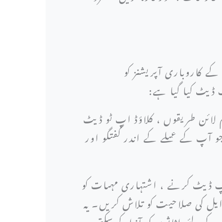
 کاروباری آپریشنز کو
 ڈیٹ کیا گیا ہے:
یم لائن طریقوں ، کلاؤڈ اپ ٹو ڈیٹ
جو آپ کے عملے کے اندر گفتگو اور
پ ڈیٹ کرنے ، اشتہاری مہمات کو
ایل کی صلاحیت کو تلاش کریں۔ یہ
 کے لئے اثاثوں کو آزاد کرسکتی