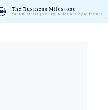
واد
The Business Milestone
ر
Your Business Journey, Milestone by Milestone
ائیں۔