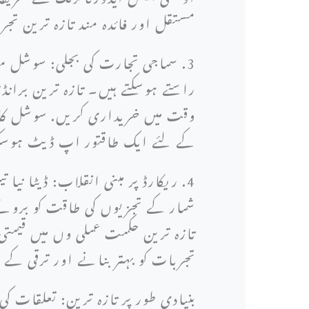
مستقل اور فائدہ مند تازہ ترین تج
3. سماجی تجارت کی بجلی: سوشل م
راستے ہوسکتے ہیں۔ تازہ ترین بران
وقت میں خریداری کریں. سوشل کامرس
کے لئے ایک طاقتور اپ ڈیٹ ہوس
4. ریکارڈ پر مبنی انقلاب: ڈیٹا نی
شمار کے تجزیوں کی طاقت کو بروئے
تازہ ترین حکمت عملی وں میں قیمتی 
تجربات کو بہتر بنانے اور ترقی کے
بنیادی طور پر تازہ ترین: تعلقات کی