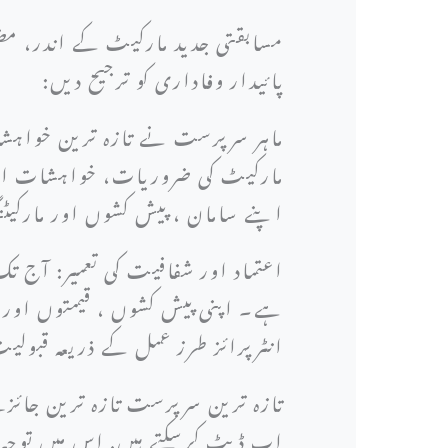
مسابقتی جدید مارکیٹ کے اندر، مض
پائیدار وفاداری کو ترجیح دیں:
ماہر سرپرست نے تازہ ترین خواہش
مارکیٹ کی ضروریات، خواہشات اور
اپنے سامان ، پیش کشوں اور مارکی
اعتماد اور شفافیت کی تعمیر: آج 
ہے۔ اپنی پیش کشوں ، قیمتوں اور 
انٹرپرائز طرز عمل کے ذریعہ قبولی
تازہ ترین سرپرست تازہ ترین جائز
اپ ڈیٹ کرسکتے ہیں. اس میں توجہ م