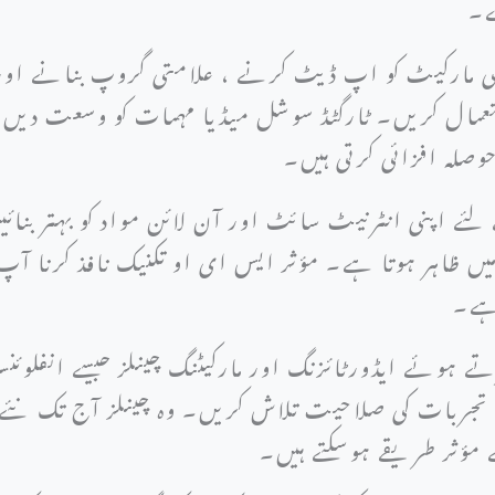
ہے۔
ی مارکیٹ کو اپ ڈیٹ کرنے ، علامتی گروپ بنانے اور
عمال کریں۔ ٹارگٹڈ سوشل میڈیا مہمات کو وسعت دیں 
وصلہ افزائی کرتی ہیں۔
ے اپنی انٹرنیٹ سائٹ اور آن لائن مواد کو بہتر بنائیں 
میں ظاہر ہوتا ہے۔ مؤثر ایس ای او تکنیک نافذ کرنا آپ
ا ہے۔
رتے ہوئے ایڈورٹائزنگ اور مارکیٹنگ چینلز جیسے انفلوئن
 تجربات کی صلاحیت تلاش کریں۔ وہ چینلز آج تک نئے 
 مؤثر طریقے ہوسکتے ہیں۔