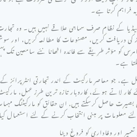
ربہ فراہم کرتا ہے۔
یڈیا کے نظام صرف سماجی علاقے نہیں ہیں۔ وہ تجارت 
ڈز کی دریافت کریں، مصنوعات کا مطالعہ کریں، اور سو
 کو مؤثر طریقے سے فائدہ اٹھانا نئے سامعین تک پہنچ
کتا ہے۔
ا تیل ہے، جو معاصر مارکیٹ کے اندر تجارتی انٹرپرائز کے
 کار لاتے ہوئے، کاروبار تازہ ترین طرز عمل، مارکی
بصیرت حاصل کرسکتے ہیں. ان حقائق کو مارکیٹنگ مہمات ک
 لئے معلومات پر مبنی انتخاب کرنے کے لئے استعمال ک
 تعمیر اور وفاداری کو فروغ دینا