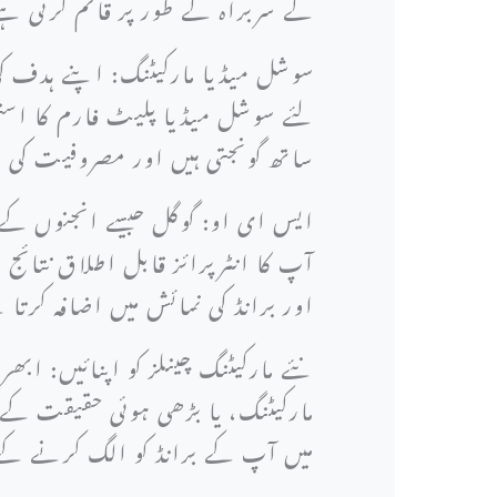
کے سربراہ کے طور پر قائم کرتی 
سوشل میڈیا مارکیٹنگ: اپنے ہدف ک
لئے سوشل میڈیا پلیٹ فارم کا است
ساتھ گونجتی ہیں اور مصروفیت کی ح
ایس ای او: گوگل جیسے انجنوں کے لئ
آپ کا انٹرپرائز قابل اطلاق نتائج 
اور برانڈ کی نمائش میں اضافہ کرت
نئے مارکیٹنگ چینلز کو اپنائیں: ابھ
مارکیٹنگ، یا بڑھی ہوئی حقیقت کے
میں آپ کے برانڈ کو الگ کرنے کے