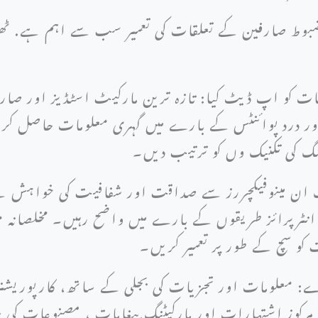
بوط صارفین کے تعلقات کی تعمیر سب سے اہم ہے. ٹھی
ات کو اپ ڈیٹ کیا: تازہ ترین مارکیٹ اسٹڈیز اور ص
 درد پوائنٹس کے بارے میں گہری معلومات حاصل کرت
ٹنگ کی تکنیک وں کو ترتیب دیں۔
تک ان مینوفیکچررز سے صداقت اور شفافیت کی خواہش 
انٹرپرائز طریقوں کے بارے میں واضح رہیں۔ مخلصانہ م
ت کو سچ کے طور پر تعمیر کریں۔
ے: معلومات اور تجزیات کی بجلی کے ساتھ، کارپوریشنز
رکوز اشتہارات اور مارکیٹنگ پیغامات ، مصنوعات کی س