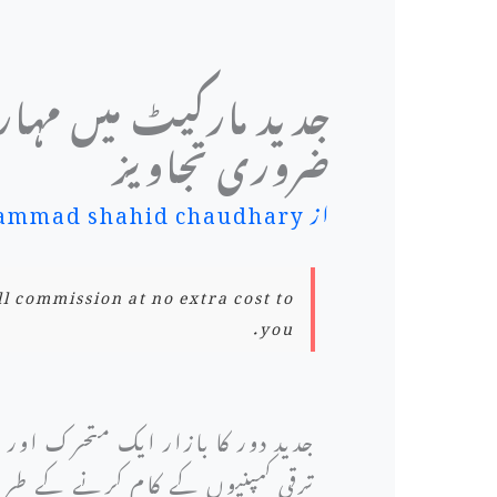
ضروری تجاویز
از
mmad shahid chaudhary
ll commission at no extra cost to
you.
جدید دور کا بازار ایک متحرک اور ہم
ترقی کمپنیوں کے کام کرنے کے طر