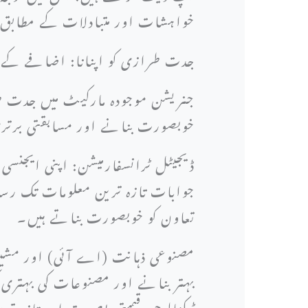
خواہشات اور متبادلات کے مطابق و
جدت طرازی کو اپنانا: اضافے کے لئے
جنریشن موجودہ مارکیٹ میں جدت ط
خوبصورت بنانے اور مسابقتی برتری
ڈیجیٹل ٹرانسفارمیشن: اپنی ایجنسی 
جوابات تازہ ترین معلومات تک رسائی
تعاون کو خوبصورت بناتے ہیں۔
مصنوعی ذہانت (اے آئی) اور مشین
بہتر بنانے اور مصنوعات کی بہتری 
ٹیکنالوجیز قیمتی بصیرت اور تازہ ت