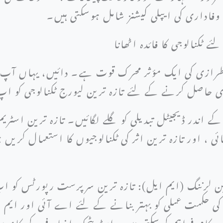
فاداری کی ایپلی کیشنز شامل ہوسکتی ہیں۔
 ٹکنالوجی کا فائدہ اٹھانا
رازی کی ایک مؤثر محرک قوت ہے۔ دائیں، یہاں آپ کے
 حاصل کرنے کے لئے تازہ ترین لیورج ٹکنالوجی کو اپ
کے اندر ڈیجیٹل تبدیلی کو گلے لگائیں۔ تازہ ترین اسٹر
 ، اور تازہ ترین اثر کی ٹکنالوجیوں کا استعمال کریں 
 لرننگ (ایم ایل): تازہ ترین سرپرست رپورٹس کو ا
کی حکمت عملی کو بہتر بنانے کے لئے اے آئی اور ایم 
رین کام فراہم کرسکتی ہیں ، اسٹریٹجک اضافے کے کاموں