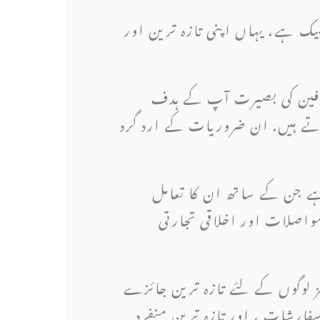
ک ہے، یہاں اپنی تازہ ترین اور
ارفین کی بصیرت آپ کے ہدف
ے ہیں. ان ضروریات کے ارد گرد
ہے جن کے ساتھ ان کا تعامل
واصلات اور اخلاقی تجارتی
 لوگوں کے لئے تازہ ترین جائزے
فارشات ، اور تازہ ترین منفرد