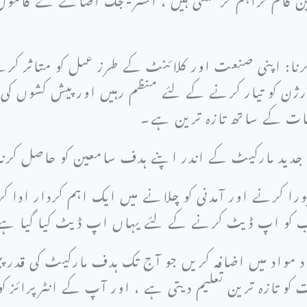
نا: اپنی صنعت اور کلائنٹ کے طرز عمل کو متاثر کرنے و
 ورژن کو تیار کرنے کے لئے منظم رہیں اور پیش کشوں کی 
ات کے ساتھ تازہ ترین ہے۔
نا: جدید مارکیٹ کے اندر اپنے ہدف سامعین کو حاصل کرن
ا کرنے اور آمدنی کو چلانے میں ایک اہم کردار ادا ک
رکب کو اپ ڈیٹ کرنے کے لئے یہاں اپ ڈیٹ کیا گیا ہ
 مواد میں اضافہ کریں جو آج تک ہدف مارکیٹ کی قدر پی
 کو تازہ ترین تعلیم دیتی ہے ، اور آپ کے انٹرپرائز ک