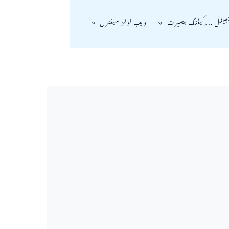
جیٹل مارکیٹنگ بصیرت
ویب ٹولز سینٹرل