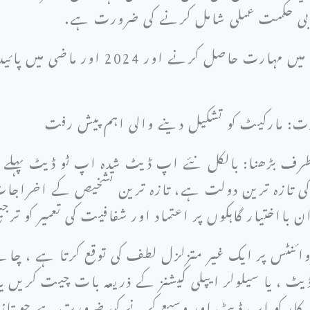
قلابی حکمت عملی شامل کرنے کی ضرورت ہے.
یہ جامع گائیڈ آپ کو موجودہ مارکیٹ میں مہ
ت: مارکیٹ کو تشکیل دینے والی اہم پیش رفت
ی طرف بڑھنا: بالکل نئے اپ ڈیٹ شدہ اپ ٹو ڈیٹ پہلے سے
تازہ ترین دولت ہے، تازہ ترین تشخیص کے اخراجات، می
بااختیار گاہکوں پر اعتماد اور شفافیت کی تعمیر کو ترج
 پوائنٹس پر ایک غیر متزلزل لطف کی توقع کرتا ہے ، 
، یا سیلولر ایپلی کیشنز کے ذریعہ بات چیت کریں یا 
 کار کو اپ ڈیٹ اور وسیع کرنے کی ضرورت ہے جو تازہ