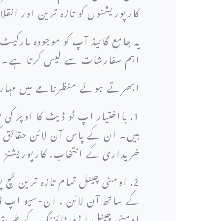
کارپوریشنوں کو تازہ ترین اور ان
اہم سفارشات سے لیس کرتا ہے۔
ابھرتے ہوئے منظرنامے میں مہار
1. بااختیار اپ ٹو ڈیٹ کا اوپر ک
ہیں۔ ان کے پاس آن لائن حقائق کی 
خریداری کے انتخاب. کارپوریشنز ان 
2. اومنی چینل تمام تازہ ترین ٹچ
کے ساتھ آن لائن ، ان-سیو اپ ڈیٹ 
اومنی چینل ایڈورٹائزنگ کے طریقہ