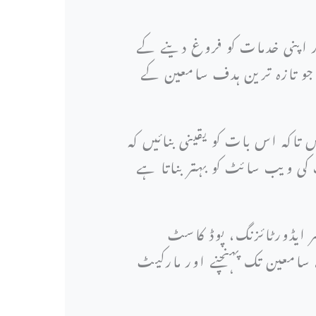
 اپنی خدمات کو فروغ دینے کے
جو تازہ ترین ہدف سامعین کے
تاکہ اس بات کو یقینی بنائیں کہ
 کی ویب سائٹ کو بہتر بناتا ہے
سر ایڈورٹائزنگ، پوڈ کاسٹ
سامعین تک پہنچنے اور مارکیٹ