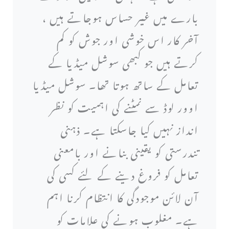
بارے میں غیر حساس ہوجاتے ہیں ،
آخر کار اس خوشی اور جوش کو کم
کرتے ہیں جو کبھی سوشل میڈیا کے
تعامل کے ساتھ ہوتا تھا۔ سوشل میڈیا
اوور لوڈ سے نمٹنے کی اہمیت کو نظر
انداز نہیں کیا جاسکتا ہے۔ ذہنی
تندرستی کو یقینی بنانے اور بامعنی
تعامل کو فروغ دینے کے لئے کسی کی
آن لائن موجودگی کا انتظام کرنا اہم
ہے۔ مغلوب ہونے کی علامات کو