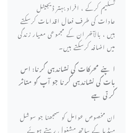
تسلیم کرکے ، افراد بہتر ڈیجیٹل
عادات کی طرف فعال اقدامات کرسکتے
ہیں ، بالآخر ان کے مجموعی معیار زندگی
میں اضافہ کرسکتے ہیں۔
اپنے محرکات کی نشاندہی کرنا: اس
بات کی نشاندہی کرنا جو آپ کو متاثر
کرتی ہے
ان مخصوص عوامل کو سمجھنا جو سوشل
میڈیا کے ساتھ مشغول رہتے ہوئے