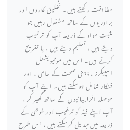
مطابقت رکھتے ہیں۔ تخلیق کاروں اور
برادریوں کے ساتھ مشغول رہیں جو
مثبت مواد کے ذریعہ آپ کو ترغیب
دیتے ہیں ، تعلیم دیتے ہیں ، یا تفریح
کرتے ہیں۔ اس میں موٹیویشنل
اسپیکرز ، ذہنی صحت کے حامی ، اور
فنکار شامل ہوسکتے ہیں۔ اپنے آپ کو
حوصلہ افزا بیانیوں کے ساتھ گھیر کر ،
آپ اپنے فیڈ کو ترغیب اور خوشی کے
ذریعہ میں تبدیل کرسکتے ہیں ، اس طرح