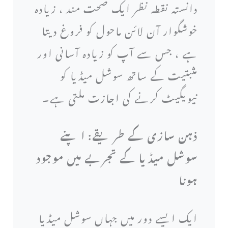
دانستہ نقطہ نظر ایک صحت مند ، زیادہ
خوشگوار آن لائن ماحول کو فروغ دیتا
ہے ، جس سے آپ کو زیادہ آسانی اور
مثبتیت کے ساتھ سوشل میڈیا کو
نیویگیٹ کرنے کی اجازت ملتی ہے۔
ذہن سازی کے طریقے: اپنے
سوشل میڈیا کے تجربے میں موجود
ہونا
ایک ایسے دور میں جہاں سوشل میڈیا