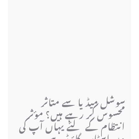
سوشل میڈیا سے متاثر
محسوس کر رہے ہیں؟ مؤثر
انتظام کے لئے یہاں آپ کی
ون اسٹاپ گائیڈ ہے