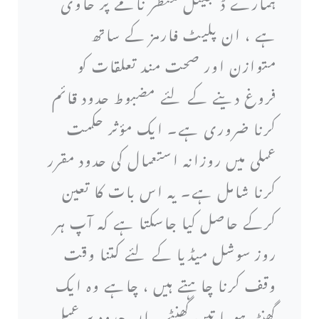
ہمارے ڈیجیٹل منظر نامے پر حاوی
ہے ، ان پلیٹ فارمز کے ساتھ
متوازن اور صحت مند تعلقات کو
فروغ دینے کے لئے مضبوط حدود قائم
کرنا ضروری ہے۔ ایک مؤثر حکمت
عملی میں روزانہ استعمال کی حدود مقرر
کرنا شامل ہے۔ یہ اس بات کا تعین
کرکے حاصل کیا جاسکتا ہے کہ آپ ہر
روز سوشل میڈیا کے لئے کتنا وقت
وقف کرنا چاہتے ہیں ، چاہے وہ ایک
گھنٹہ ہو یا تین گھنٹے۔ ان حدود پر عمل