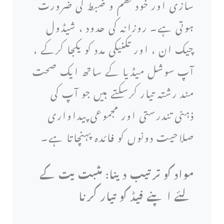
سازی اور خود نظم و ضبط کی ضرورت
ہوتی ہے۔ روزانہ کی حدود ، شیڈول
چیک ان ، اور تکنیکی مدد کو یکجا کرکے ،
آپ سوشل میڈیا کے ساتھ ایک صحت
مند رشتہ تیار کرسکتے ہیں جو آپ کی
ذہنی تندرستی اور مجموعی پیداواری
صلاحیت دونوں کو فائدہ پہنچاتا ہے۔
مواد کو ترتیب دینا: مثبت یت کے
لئے اپنے فیڈ کو تیار کرنا