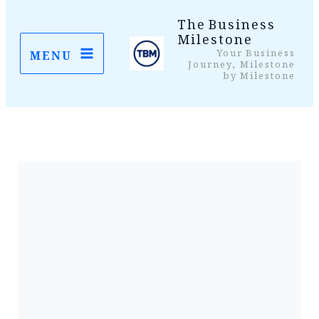
واد
The Business
Milestone
ر
Your Business
MENU
ائیں۔
Journey, Milestone
by Milestone