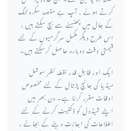
کرتے ہوئے ، آپ بے مقصد سکرولنگ
کے جال میں پھنسنے سے بچ سکتے ہیں ،
اس طرح دیگر مکمل سرگرمیوں کے لئے
قیمتی وقت دوبارہ حاصل کرسکتے ہیں۔
ایک اور قابل قدر نقطہ نظر سوشل
میڈیا کی جانچ پڑتال کے لئے مخصوص
اوقات مقرر کرنا ہے۔ دن بھر میں
اپنے شیڈول کو ڈکٹیٹ کرنے کے لئے
اطلاعات کی اجازت دینے کے بجائے ،