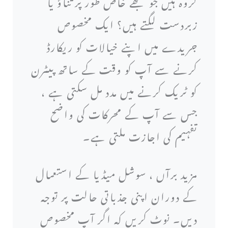
گروہ ہیں جو مجھے خاص طور پر تناؤ یا
زبردست لگتے ہیں؟ ایک مخصوص
جریدے میں اپنے خیالات کو ریکارڈ
کرنے سے آپ کو وقت کے ساتھ پیٹرن
کو ٹریک کرنے میں مدد مل سکتی ہے ،
جس سے آپ کے محرکات کی واضح
تفہیم کی اجازت ملتی ہے۔
مزید برآں ، سوشل میڈیا کے استعمال
کے دوران اپنی جذباتی حالت پر توجہ
دیں۔ نوٹ کریں کہ اگر آپ مخصوص