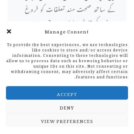
کے ساتھ صحت مند تعلقات کو فروغ
دینے کے قابل بناتا ہے ، جس سے
Manage Consent
انہیں تازہ دم اور زیادہ توجہ مرکوز
To provide the best experiences, we use technologies
کرنے کی اجازت ملتی ہے۔
like cookies to store and/or access device
information. Consenting to these technologies will
allow us to process data such as browsing behavior or
unique IDs on this site. Not consenting or
مصروفیت کے بارے میں جان بوجھ کر
withdrawing consent, may adversely affect certain
features and functions.
ہونا کسی کے سوشل میڈیا کے تجربے
ACCEPT
کو نمایاں طور پر بہتر بنا سکتا ہے۔ بغیر
DENY
سوچے سمجھے سکرول کرنے کے بجائے
VIEW PREFERENCES
، صارفین کو جان بوجھ کر مواد کے