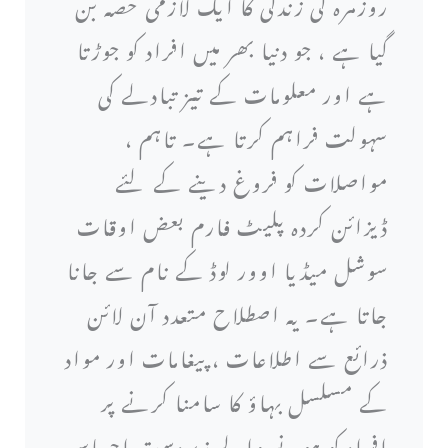
روزمرہ کی زندگی کا ایک لازمی حصہ بن
گیا ہے ، جو دنیا بھر میں افراد کو جوڑتا
ہے اور معلومات کے تیز تبادلے کی
سہولت فراہم کرتا ہے۔ تاہم ،
مواصلات کو فروغ دینے کے لئے
ڈیزائن کردہ پلیٹ فارم بعض اوقات
سوشل میڈیا اوور لوڈ کے نام سے جانا
جاتا ہے۔ یہ اصطلاح متعدد آن لائن
ذرائع سے اطلاعات ، پیغامات اور مواد
کے مسلسل بہاؤ کا سامنا کرنے پر
افراد کو ہونے والے زبردست احساس