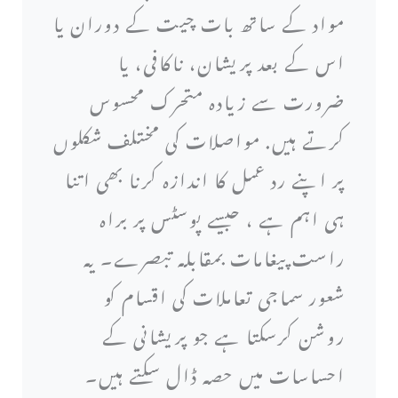
مواد کے ساتھ بات چیت کے دوران یا
اس کے بعد پریشان، ناکافی، یا
ضرورت سے زیادہ متحرک محسوس
کرتے ہیں. مواصلات کی مختلف شکلوں
پر اپنے رد عمل کا اندازہ کرنا بھی اتنا
ہی اہم ہے ، جیسے پوسٹس پر براہ
راست پیغامات بمقابلہ تبصرے۔ یہ
شعور سماجی تعاملات کی اقسام کو
روشن کرسکتا ہے جو پریشانی کے
احساسات میں حصہ ڈال سکتے ہیں۔