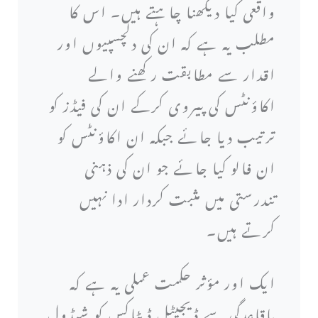
واقعی کیا دیکھنا چاہتے ہیں۔ اس کا
مطلب یہ ہے کہ ان کی دلچسپیوں اور
اقدار سے مطابقت رکھنے والے
اکاؤنٹس کی پیروی کرکے ان کی فیڈز کو
ترتیب دیا جائے جبکہ ان اکاؤنٹس کو
ان فالو کیا جائے جو ان کی ذہنی
تندرستی میں مثبت کردار ادا نہیں
کرتے ہیں۔
ایک اور مؤثر حکمت عملی یہ ہے کہ
باقاعدگی سے ڈیجیٹل ڈیٹاکس کو شیڈول