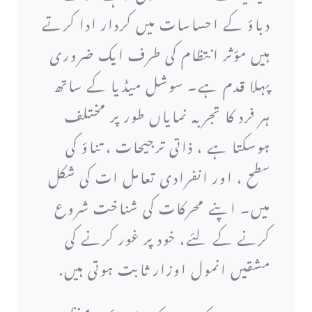
دباؤ کے احساسات میں کردار ادا کرتے
ہیں مؤثر انتظام کی طرف ایک ضروری
پہلا قدم ہے۔ سوشل میڈیا کے ساتھ
ہر فرد کا تجربہ نمایاں طور پر مختلف
ہوسکتا ہے ، ذاتی ترجیحات ، تناؤ کی
سطح ، اور انفرادی تعامل ات کی شکل
میں۔ اپنے محرکات کی شناخت شروع
کرنے کے لئے، خود پر غور کرنے کی
مشقیں انمول اوزار ثابت ہوتی ہیں.