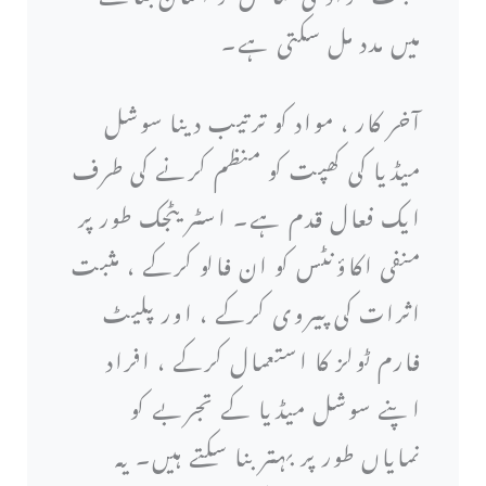
میں مدد مل سکتی ہے۔
آخر کار ، مواد کو ترتیب دینا سوشل
میڈیا کی کھپت کو منظم کرنے کی طرف
ایک فعال قدم ہے۔ اسٹریٹجک طور پر
منفی اکاؤنٹس کو ان فالو کرکے ، مثبت
اثرات کی پیروی کرکے ، اور پلیٹ
فارم ٹولز کا استعمال کرکے ، افراد
اپنے سوشل میڈیا کے تجربے کو
نمایاں طور پر بہتر بنا سکتے ہیں۔ یہ