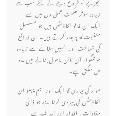
تجربے کو فروغ دینے کے لئے سب سے
زیادہ مؤثر حکمت عملی وں میں سے
ایک ان فالو اکاؤنٹس ہیں جو مسلسل
منفیت کا پرچار کرتے ہیں۔ ان ذرائع
کی شناخت اور انہیں ہٹانے سے زیادہ
خوشگوار آن لائن ماحول بنانے میں مدد
مل سکتی ہے۔
مواد کی تیاری کا ایک اور اہم پہلو ان
اکاؤنٹس کی پیروی کرنا ہے جو ذاتی
مفادات ، اقدار اور اہداف سے