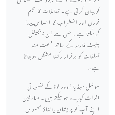
کو بیان کرتی ہے۔ تعاملات کا حجم
فوری اور اضطراب کا احساس پیدا
کرسکتا ہے ، جس سے ان ڈیجیٹل
پلیٹ فارمز کے ساتھ صحت مند
تعلقات کو برقرار رکھنا مشکل ہوجاتا
ہے۔
سوشل میڈیا اوور لوڈ کے نفسیاتی
اثرات گہرے ہوسکتے ہیں۔ صارفین
اپنے آپ کو پریشان یا تناؤ محسوس