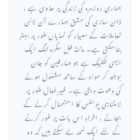
ہماری روزمرہ کی زندگی پر حاوی ہے ،
ذہن سازی کی مشق ہمارے آن لائن
تعاملات کے معیار کو نمایاں طور پر بہتر
بناسکتی ہے۔ مائنڈ فل سکرولنگ ایک
ایسی تکنیک ہے جو صارفین کو جان
بوجھ کر مواد کے ساتھ مشغول ہونے
کی دعوت دیتی ہے۔ غیر فعال طور پر
لامتناہی پوسٹس کا استعمال کرنے کے
بجائے ، افراد اس بات پر غور کرنے
کے لئے ایک لمحہ لے سکتے ہیں کہ وہ