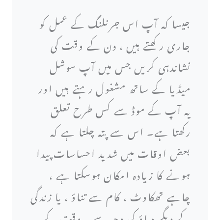
جیسا کہ آپ اس جرنلنگ کے عمل کو
جاری رکھتے ہیں ، دن کے وقت کی
نشاندہی کریں جس میں آپ سوشل
میڈیا کے ساتھ مشغول رہتے ہیں اور
یہ آپ کے موڈ سے کس طرح تعلق
رکھتا ہے۔ اس سے پتہ چلتا ہے کہ
بعض اوقات میں شدید احساسات پیدا
ہونے کا زیادہ امکان ہوسکتا ہے ،
چاہے تھکاوٹ ، کام سے تناؤ ، یا زندگی
کے دیگر دباؤ کی وجہ سے۔ وقت کے