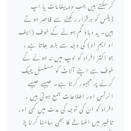
کرسکتے ہیں جب وہ پیغامات یا اپ
ڈیٹس کو برقرار رکھنے سے قاصر ہوتے
ہیں۔ یہ دباؤ گم ہونے کے خوف (ایف
او ایم او) کی وجہ سے بڑھ جاتا ہے ،
جو اکثر افراد کو لوپ میں نہ ہونے کے
خوف سے اپنے آلات کو مسلسل چیک
کرنے پر مجبور کرتا ہے۔ جیسے جیسے
الرٹس اور اطلاعات جمع ہوتی ہیں ،
افراد کو ان کی توجہ کی مدت میں کمی اور
تاخیر میں اضافے کا بھی سامنا کرنا پڑ