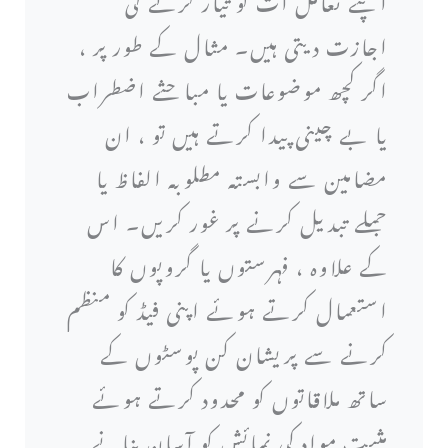
اجازت دیتی ہیں۔ مثال کے طور پر ،
اگر کچھ موضوعات یا مباحثے اضطراب
یا بے چینی پیدا کرتے ہیں تو ، ان
مضامین سے وابستہ مطلوبہ الفاظ یا
جملے تبدیل کرنے پر غور کریں۔ اس
کے علاوہ ، فہرستوں یا گروپوں کا
استعمال کرتے ہوئے اپنی فیڈ کو منظم
کرنے سے پریشان کن پوسٹوں کے
ساتھ ملاقاتوں کو محدود کرتے ہوئے
مثبت مواد کی نمائش کو آسان بنانے