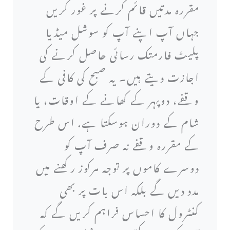
مقررہ مدتیں قائم کرنے پر غور کریں
جہاں آپ اپنے آپ کو سوشل میڈیا
پلیٹ فارمتک رسائی حاصل کرنے کی
اجازت دیتے ہیں۔ یہ صبح کی کافی کے
وقفے، دوپہر کے کھانے کے اوقات، یا
شام کے دوران ہوسکتا ہے. اس طرح
کے مقررہ وقفے نہ صرف آپ کو
دوسرے کاموں پر توجہ مرکوز رکھنے میں
مدد دیں گے بلکہ اس بات پر بھی
کنٹرول کا احساس فراہم کریں گے کہ