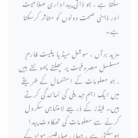
سکتا ہے ، جو ذاتی پیداواری صلاحیت
اور ذہنی صحت دونوں کو متاثر کرسکتا
ہے۔
مزید برآں ، سوشل میڈیا پلیٹ فارم
مسلسل مصروفیت پر پھلتے پھولتے ہیں
، جو معلومات کے استعمال کے طریقے
میں ایک اہم تبدیلی کی نمائندگی کرتے
ہیں۔ فیڈز کے ذریعے لامتناہی سکرول
کرنے سے معلومات کی تھکاوٹ پیدا
ہوسکتی ہے ، جہاں صارفین مواد کے