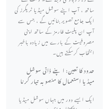
ساتھ ، آپ اپنے سوشل میڈیا ٹریگرز کی
ایک جامع تصویر بنائیں گے ، جس سے
آپ ان پلیٹ فارمز کے ساتھ اپنی
مصروفیت کے بارے میں زیادہ باخبر
انتخاب کرسکتے ہیں۔
حدود کا تعین: اپنے ذاتی سوشل
میڈیا استعمال کا منصوبہ تیار کرنا
ایک ایسے دور میں جہاں سوشل میڈیا