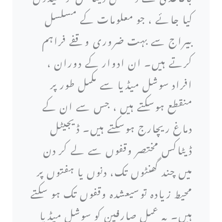
کیا جائے ، جو معلومات کے مسلسل
بیراج سے بہت ضروری وقفے فراہم
کرتے ہیں۔ ان ادوار کے دوران ،
افراد سوشل میڈیا سے مکمل طور پر
منقطع ہوسکتے ہیں ، جس سے ان کے
دماغ ریچارج ہوسکتے ہیں۔ ڈیجیٹل
ڈیٹاکس مختصر وقفوں سے لے کر دن
میں چند گھنٹوں تک، دنوں یا ہفتوں پر
محیط زیادہ توسیعشدہ وقفوں تک ہو سکتے
ہیں۔ یہ عمل صارفین کو سوشل میڈیا