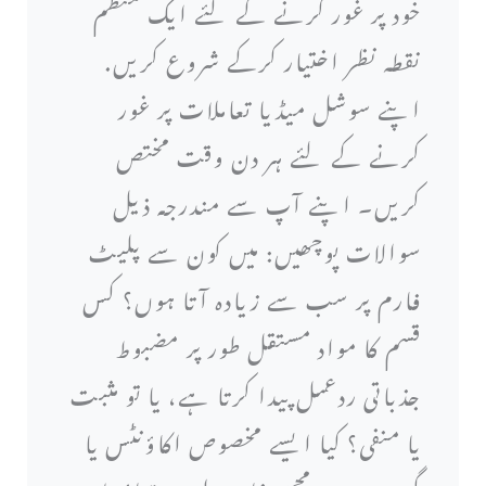
خود پر غور کرنے کے لئے ایک منظم
نقطہ نظر اختیار کرکے شروع کریں.
اپنے سوشل میڈیا تعاملات پر غور
کرنے کے لئے ہر دن وقت مختص
کریں۔ اپنے آپ سے مندرجہ ذیل
سوالات پوچھیں: میں کون سے پلیٹ
فارم پر سب سے زیادہ آتا ہوں؟ کس
قسم کا مواد مستقل طور پر مضبوط
جذباتی ردعمل پیدا کرتا ہے، یا تو مثبت
یا منفی؟ کیا ایسے مخصوص اکاؤنٹس یا