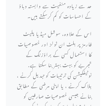
حد سے زیادہ منفیت سے وابستہ دباؤ
کے احساسات کو کم کرسکتے ہیں۔
اس کے علاوہ، سوشل میڈیا پلیٹ
فارمز پر بلٹ ان ٹولز اور خصوصیات
کا استعمال کسی کے براؤزنگ کے
تجربے کو بہت بہتر بنا سکتا ہے.
نوٹیفکیشن کی ترتیبات کو تبدیل کرنے ،
بلاک کرنے ، یا اپنی مرضی کے مطابق
بنانے جیسی خصوصیات صارفین کو
اپنے تعامل ات کو تیار کرنے کی