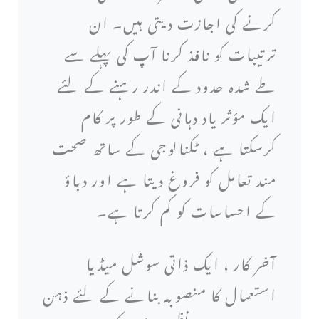
کرنے کی اجازت دیتی ہیں۔ ان
ترتیبات کو نافذ کرنا آپ کی پہلے سے
طے شدہ حدود کے اندر رہنے کے لئے
ایک مؤثر یاد دہانی کے طور پر کام
کرسکتا ہے ، ٹکنالوجی کے ساتھ صحت
مند تعامل کو فروغ دیتا ہے اور دباؤ
کے احساسات کو کم کرتا ہے۔
آخر کار ، ایک ذاتی سوشل میڈیا
استعمال کا منصوبہ بنانے کے لئے ذہن