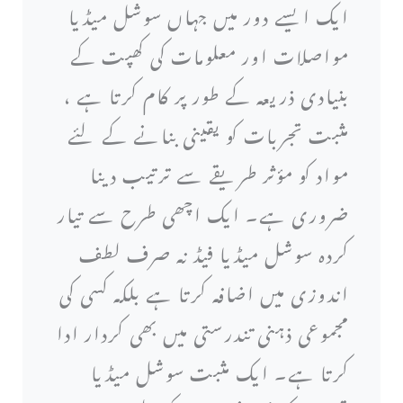
ایک ایسے دور میں جہاں سوشل میڈیا
مواصلات اور معلومات کی کھپت کے
بنیادی ذریعہ کے طور پر کام کرتا ہے ،
مثبت تجربات کو یقینی بنانے کے لئے
مواد کو مؤثر طریقے سے ترتیب دینا
ضروری ہے۔ ایک اچھی طرح سے تیار
کردہ سوشل میڈیا فیڈ نہ صرف لطف
اندوزی میں اضافہ کرتا ہے بلکہ کسی کی
مجموعی ذہنی تندرستی میں بھی کردار ادا
کرتا ہے۔ ایک مثبت سوشل میڈیا