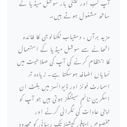
آپ کب اور کتنی بار سوشل میڈیا کے
ساتھ مشغول ہوتے ہیں۔
مزید برآں ، دستیاب ٹکنالوجی کا فائدہ
اٹھانے سے سوشل میڈیا کے استعمال
کا انتظام کرنے کی آپ کی صلاحیت میں
نمایاں اضافہ ہوسکتا ہے۔ زیادہ تر
اسمارٹ فونز اور ڈیوائسز میں بلٹ ان
اسکرین ٹائم سیٹنگز ہوتی ہیں جو آپ کو
اپنی عادات کی نگرانی کرنے اور
مخصوص ایپلی کیشنز تک رسائی کو محدود