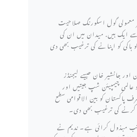
ر معمولی گول اسکورنگ صلاحیت
ے ایک ہیں. میدان میں ان کی
ہاکی کو اپنانے کی ترغیب بھی دی
اور جانشیر خان جیسے لیجنڈز
عالمی چیمپیئن شپ جیتیں اور
ف پاکستان کو بین الاقوامی سطح
ہرہ کرنے کی ترغیب بھی دی۔
جانب مبذول کرائی ہے۔ ندیم نے