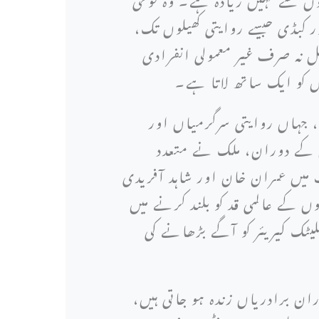
کبڈی جیسے روایتی کھیلوں تک،
یل نہ صرف غیر معمولی انفرادی
ں کو ایک ساتھ لاتا ہے۔
، جہاں روایتی سرگرمیاں اور
ں کے دوران، ملک نے متعدد
ٹ میں عمران خان اور شاہد آفریدی
ں کے عالمی قد کو بلند کرنے میں
یٹک کیریئر کو آگے بڑھانے کی
ن برادریاں زندہ ہو جاتی ہیں،