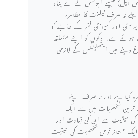
 ایل) جیسے ایونٹس نے بے پناہ
ے نہ صرف ٹیلنٹ کا مظاہرہ
پرستی اور کمیونٹی فخر کے جذبے کو
ہوئے ہے، لوگوں کو اپنے متعلقہ
 دینے میں ایتھلیٹکس کے لازمی
رہ کیا ہے اور نہ صرف اپنے
شہور ترین شخصیات میں سے ایک
ا۔ آل راؤنڈر کی حیثیت سے ان کی قیادت اور
 ایک ممتاز قومی شخصیت کی حیثیت