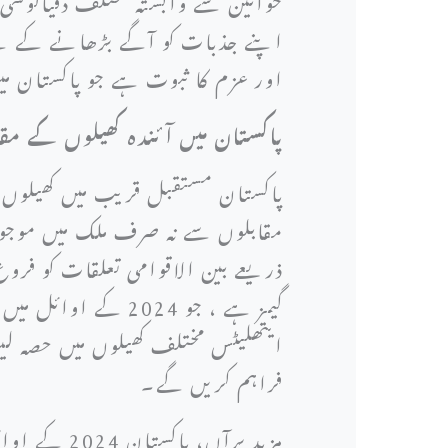
اپنے جذبات کو آگے بڑھانے کے لئے 
اور عزم کا ثبوت ہے جو پاکستان م
پاکستان میں آئندہ کھیلوں کے مق
پاکستان مستقبل قریب میں کھیلوں
مقابلوں سے نہ صرف ملک میں موجود 
ذریعے بین الاقوامی تعلقات کو فرو
گیمز ہے ، جو 2024
ایتھلیٹس مختلف کھیلوں میں حصہ لی
فراہم کریں گے۔
مزید برآں،