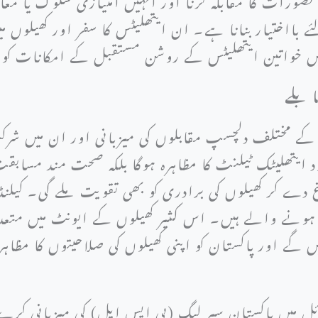
بااختیار بنانا ہے۔ ان ایتھلیٹس کا سفر اور کھیلوں م
یں خواتین ایتھلیٹس کے روشن مستقبل کے امکانات کو 
ابلے
 کے مختلف دلچسپ مقابلوں کی میزبانی اور ان میں ش
ایتھلیٹک ٹیلنٹ کا مظاہرہ ہوگا بلکہ صحت مند مسابقت
غ دے کر کھیلوں کی برادری کو بھی تقویت ملے گی۔ کیلن
 کے اوائل میں ہونے والے ہیں۔ اس کثیر کھیلوں کے ایونٹ میں م
ں گے اور پاکستان کو اپنی کھیلوں کی صلاحیتوں کا مظا
 پاکستان 2024 کے اوائل میں پاکستان سپر لیگ (پی ایس ایل) کی میزبا