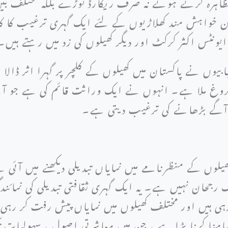
مظاہرہ کرتے ہوئے نہ صرف ریکارڈ توڑے بلکہ مختلف بین
لگن خواہش مند کھلاڑیوں کے لئے ایک گہری ترغیب کا ک
یونٹس اکثر کرکٹ اور دیگر کھیلوں کی زد میں رہتے ہیں
ابیوں نے پاکستان میں کھیلوں کے کلچر پر گہرا اثر ڈا
وغ ملا ہے۔ انہوں نے ایک وراثت قائم کی ہے جو آنے و
آگے بڑھانے کی ترغیب دیتی ہے۔
کھیلوں کے منظرنامے میں نمایاں تبدیلی دیکھنے میں آئی
جحان نہیں ہے۔ یہ ایک گہری ثقافتی تبدیلی کی نمائند
رہی ہیں اور مختلف کھیلوں میں نمایاں پیش رفت کر رہی
 سامنا کرنا پڑا ہے ، جن میں معاشرتی اصول ، سہولیات ت