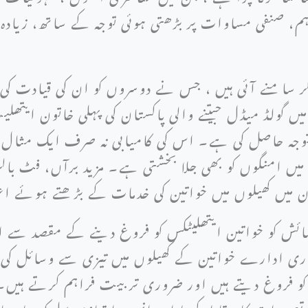
ہم، صنفی مساوات پر بڑھتی ہوئی توجہ کے ساتھ، زیادہ
ر کر سامنے آئی ہیں ، جس نے دوسروں کو ان کی قیادت 
یں گولڈ میڈل جیتنے والی پاکستان کی پہلی خاتون ایتھل
توجہ حاصل کی ہے۔ اس کی کامیابی نہ صرف ایک مثال قا
میں امنگوں کو بھی جلا بخشتی ہے۔ مزید برآں، فٹ بالر
ن میں کھیلوں میں خواتین کی خدمات کے بڑھتے ہوئے ا
 نمائش کو خواتین ایتھلیٹکس کو فروغ دینے کے مقصد س
کاری ادارے خواتین کے کھیلوں میں تیزی سے وسائل کی س
 کو فروغ دیتے ہیں اور ضروری تربیت فراہم کرتے ہیں۔
تصورات کا مقابلہ کرنا اور انہیں امتیازی سلوک یا م