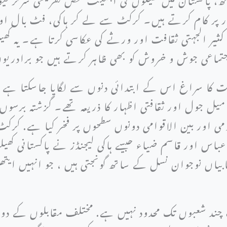
 پر کام کرتے ہیں۔ کرکٹ سے لے کر ہاکی، فٹ بال اور 
 کثیر الجہتی ثقافت اور ورثے کی عکاسی کرتا ہے۔ یہ کھ
اجتماعی جوش و خروش کو بھی ظاہر کرتے ہیں جو برادریو
یت کا سراغ اس کے ابتدائی دنوں سے لگایا جاسکتا ہے 
میل جول اور ثقافتی اظہار کا ذریعہ تھے۔ گزشتہ برسو
می اور بین الاقوامی دونوں سطحوں پر فخر کیا ہے. کرک
س اور قاسم ضیاء جیسے ہاکی لیجنڈز نے پاکستانی کھیلو
بیاں نوجوان نسل کے ساتھ گونجتی ہیں ، جو انہیں ایتھل
 چند شعبوں تک محدود نہیں ہے. مختلف مقابلوں کے دورا