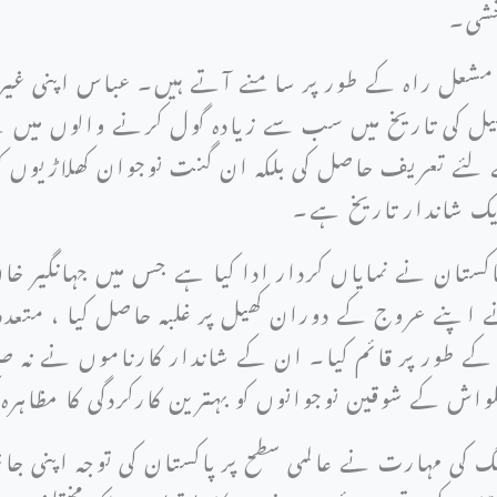
خشی۔
 مشعل راہ کے طور پر سامنے آتے ہیں۔ عباس اپنی غی
ل کی تاریخ میں سب سے زیادہ گول کرنے والوں میں س
لئے تعریف حاصل کی بلکہ ان گنت نوجوان کھلاڑیوں کو 
یک شاندار تاریخ ہے۔
تان نے نمایاں کردار ادا کیا ہے جس میں جہانگیر خان 
اپنے عروج کے دوران کھیل پر غلبہ حاصل کیا ، متعدد 
کے طور پر قائم کیا۔ ان کے شاندار کارناموں نے نہ صر
اسکواش کے شوقین نوجوانوں کو بہترین کارکردگی کا مظا
ٹنگ کی مہارت نے عالمی سطح پر پاکستان کی توجہ اپنی 