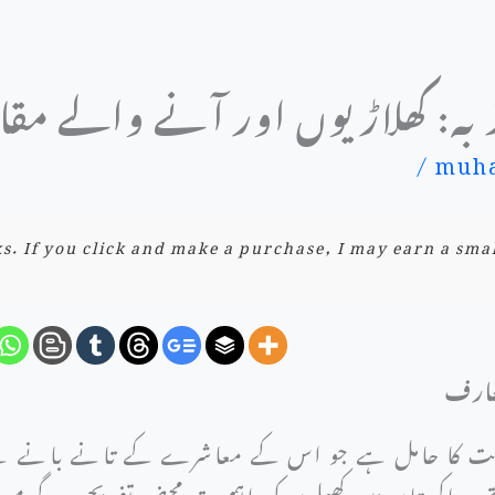
جذبہ: کھلاڑیوں اور آنے والے مق
/
muha
nks. If you click and make a purchase, I may earn a sma
عارف
قافت کا حامل ہے جو اس کے معاشرے کے تانے بانے سے
ھ، پاکستان میں کھیلوں کی اہمیت محض تفریحی سرگرمی