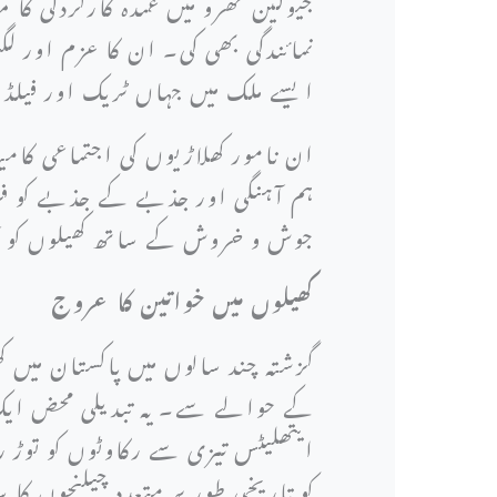
جیولین تھرو میں عمدہ کارکردگی کا 
نمائندگی بھی کی۔ ان کا عزم اور 
ایسے ملک میں جہاں ٹریک اور فیلڈ ا
ان نامور کھلاڑیوں کی اجتماعی کامی
ہم آہنگی اور جذبے کے جذبے کو فر
جوش و خروش کے ساتھ کھیلوں کو 
کھیلوں میں خواتین کا عروج
گزشتہ چند سالوں میں پاکستان میں 
کے حوالے سے۔ یہ تبدیلی محض ایک ر
ایتھلیٹس تیزی سے رکاوٹوں کو توڑ 
کو تاریخی طور پر متعدد چیلنجوں کا