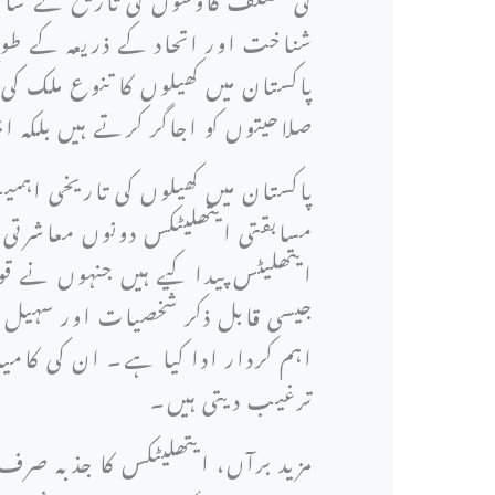
شناخت اور اتحاد کے ذریعہ کے طور
پاکستان میں کھیلوں کا تنوع ملک کی
صلاحیتوں کو اجاگر کرتے ہیں بلکہ 
پاکستان میں کھیلوں کی تاریخی اہم
مسابقتی ایتھلیٹکس دونوں معاشرتی 
ایتھلیٹس پیدا کیے ہیں جنہوں نے قو
جیسی قابل ذکر شخصیات اور سہیل عبا
اہم کردار ادا کیا ہے۔ ان کی کامیا
ترغیب دیتی ہیں۔
مزید برآں، ایتھلیٹکس کا جذبہ صرف