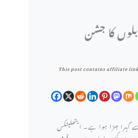
ابلوں کا جشن
This post contains affiliate li
 گہرا جڑا ہوا ہے۔ ایتھلیٹکس
وں سے کہیں زیادہ ہے۔ وہ قومی