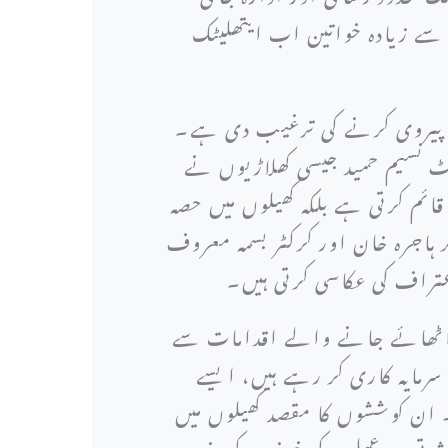
 سے زیادہ خواتین اب ایتھلیٹک
کی پیروی کرنے کی ترغیب دی ہے۔
یٹ نسیم حمید جیسی کھلاڑیوں نے
ئم کرتی ہے بلکہ کھیلوں میں حصہ
 ہاجرہ خان اور کرکٹر بسمہ معروف
عتراف کی عکاسی کرتی ہیں۔
ے اٹھائے جانے والے اقدامات سے
رمایہ کاری کر رہے ہیں، ایسے
 ان کوششوں کا مقصد کھیلوں میں
عاشرتی رد عمل کے خوف کے بغیر