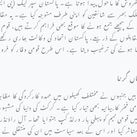
ش کا ماحول پیدا ہوتا ہے۔ پاکستان سپر لیگ (پی ایس
بھر سے شائقین کو اپنی طرف متوجہ کیا ہے۔ یہ مقابل
ں کے پیچھے جمع ہونے کا موقع بھی فراہم کرتے ہیں، قوم 
بلوں کے ذریعے، پاکستان اتحاد کی وکالت جاری رکھے 
ا ہونے کی ترغیب دیتا ہے، اس طرح قومی وقار کو فروغ
اں کرنا
ہیں جنہوں نے مختلف کھیلوں میں عمدہ کارکردگی کا مظاہ
ومی فخر کا بیانیہ بھی تیار کیا ہے۔ کرکٹ کی دنیا کی م
ران خان ہیں جنہوں نے 1992 میں قومی ٹیم کو پہلی بار ورلڈ کپ جتوایا تھ
تاثر کیا اور اس کے بعد سیاست میں ان کی منتقلی نے