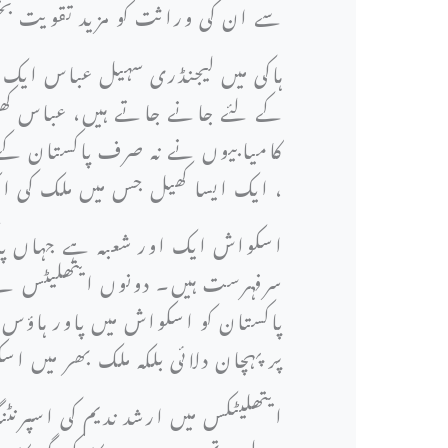
سے ان کی وراثت کو مزید تقویت ب
ہاکی میں لیجنڈری سہیل عباس ایک
کے لئے جانے جاتے ہیں، عباس کھی
کامیابیوں نے نہ صرف پاکستان کے 
، ایک ایسا کھیل جس میں ملک کی ا
اسکواش ایک اور شعبہ ہے جہاں پاکس
سرفہرست ہیں۔ دونوں ایتھلیٹس نے 
پاکستان کو اسکواش میں پاور ہاؤس 
پر پہچان دلائی بلکہ ملک بھر میں 
ایتھلیٹکس میں ارشد ندیم کی اسپرن