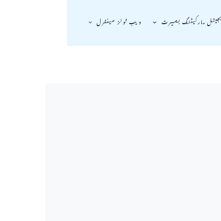
جیٹل مارکیٹنگ بصیرت
ویب ٹولز سینٹرل