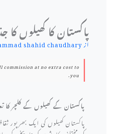
پاکستان کا کھیلوں کا 
از
mmad shahid chaudhary
ll commission at no extra cost to
you.
پاکستان کے کھیلوں کے کلچر کا ت
پاکستان کھیلوں کی ایک بھرپور ث
کی مختلف کاوشوں کی تاریخ کے سات