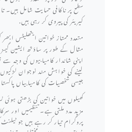
سطح پر ناکافی حمایت شامل ہیں۔ تا
کیریئر کی پیروی کر رہی ہیں.
متعدد ممتاز خواتین ایتھلیٹس ابھ
مثال کے طور پر ساؤتھ ایشین گیمز م
اپنی شاندار کامیابیوں کی وجہ سے 
لینے کی خواہش مند نوجوان لڑکیوں 
جیسی شخصیات کی کامیابیاں پاکستا
کھیلوں میں خواتین کی بڑھتی ہوئی
مزید مدد ملتی ہے۔ تنظیمیں اور سر
پروگرام تیار کر رہے ہیں جو ٹیلنٹ
خواتین سے وابستہ مختلف دقیانوسی 