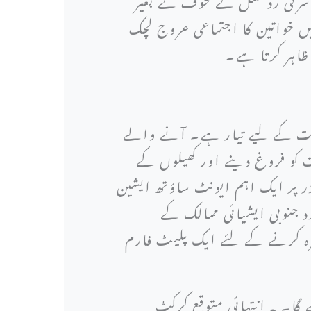
یں خواتین کا اجتماعی عروج لچک
ظاہر کرتا ہے۔
رکت کے لیے تیار ہے۔ آنے والے
 کو فروغ دینے اور کھیلوں کے
ڈر پر ایک اہم ایونٹ ساؤتھ ایشین
تعدد جنوبی ایشیائی ممالک کے
ہرہ کرنے کے لئے ایک پلیٹ فارم
نی کرے گا۔ یہ انتہائی متوقع کرکٹ