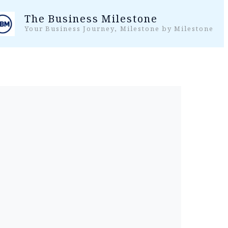
واد
The Business Milestone
ر
Your Business Journey, Milestone by Milestone
ائیں۔