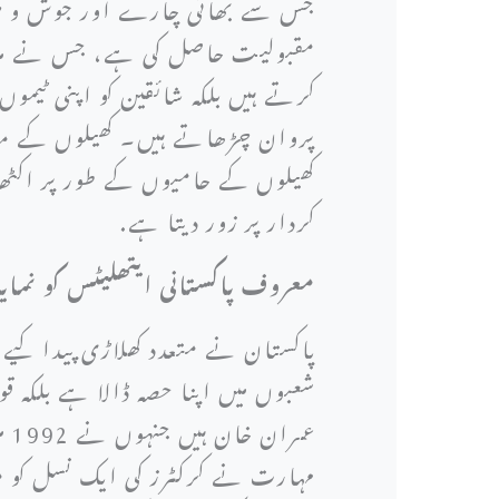
جس سے بھائی چارے اور جوش و خرو
مقبولیت حاصل کی ہے، جس نے ملک 
کرتے ہیں بلکہ شائقین کو اپنی ٹیمو
پروان چڑھاتے ہیں۔ کھیلوں کے مقا
کھیلوں کے حامیوں کے طور پر اکٹھ
کردار پر زور دیتا ہے.
معروف پاکستانی ایتھلیٹس کو نمای
پاکستان نے متعدد کھلاڑی پیدا کیے 
شعبوں میں اپنا حصہ ڈالا ہے بلکہ ق
عم
مہارت نے کرکٹرز کی ایک نسل کو م