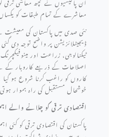
ان پالیسیوں نے کچھ معاشی ترقی کو
معاشرے کے تمام طبقات کو یکساں ط
نئی صدی میں پاکستان کی معیشت نے ع
ڈیجیٹلائزیشن پر واضح توجہ دی گئ
ٹیکنالوجی، زراعت اور مینوفیکچرن
اصلاحات کے ذریعے کاروبار کے لیے
کاروں کو راغب کرنا شروع ہو گیا ہے
خوشحال مستقبل کی راہ ہموار ہوت
اقتصادی ترقی کو چلانے والے اہ
پاکستان کی اقتصادی ترقی کو کئی ا