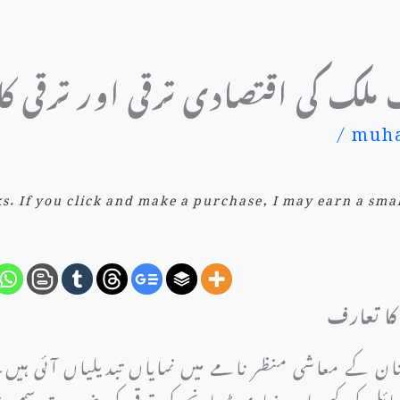
ملک کی اقتصادی ترقی اور ترقی ک
/
muha
nks. If you click and make a purchase, I may earn a sma
ا تعارف
ستان کے معاشی منظر نامے میں نمایاں تبدیلیاں آئی ہیں۔
ل کی کمی اور بنیادی ڈھانچے کی ترقی کی ضرورت سمیت م