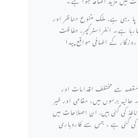
پا رہی ہے. ملک متنوع مناظر اور
ارہا ہے۔ انفراسٹرکچر، حفاظت
روزگار کے اضافی مواقع پیدا
مقصد سے مختلف اقدامات اور
 حالیہ برسوں میں، مقامی اور غیر
افذ کی گئی ہیں. ان اصلاحات میں
ز کی گئی ہے ، جس سے کاروباری