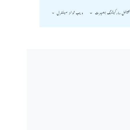
جیٹل مارکیٹنگ بصیرت
ویب ٹولز سینٹرل