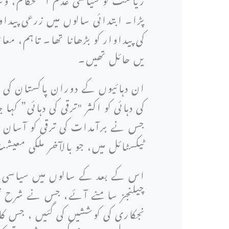
پڑا۔ ابتدائی سالوں میں زرعی پیداوا
کی پیداوار کو بڑھانا تھا۔ تاہم، 
یں حائل تھیں۔
کی دہائی کو اکثر "ترقی کی دہائی” 
جس نے برآمدات کی ترقی کو آسان ب
ٹیکسٹائل میں، جو بالآخر ملکی معی
اس کے بعد کے سالوں میں سیاسی س
نجکاری کی کوششیں کی گئیں ، جس کا 