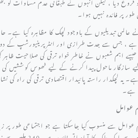
 فروغ دیا ، لیکن انہوں نے طبقاتی عدم مساوات کو بھی 
ور پر فائدہ نہیں ہوا۔
المی تبدیلیوں کے باوجود لچک کا مظاہرہ کیا ہے۔ حالی
ی ہے ، جس سے جدت طرازی اور انٹرپرینیورشپ کے دور 
گ جیسے اہم شعبوں نے خاطر خواہ ترقی کی صلاحیت ظاہ
 سازگار ماحول پیدا کرنے کے لیے ٹھوس کوششیں کی ہیں
۔ یہ لچکدار راستہ پائیدار اقتصادی ترقی کی راہ کی نش
ی ہے۔
م عوامل
ہم عوامل سے منسوب کیا جاسکتا ہے جو اجتماعی طور پر
رہے ہیں۔ بنیادی شراکت داروں 