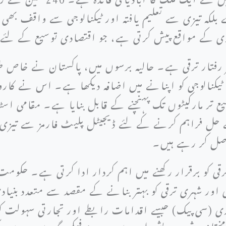
بلکہ تیزی سے تعلیم یافتہ اور ٹیکنالوجی سے واقف بھی
کے مواقع پیش کرتی ہے، جو اقتصادی توسیع کے لئے 
ز رفتار ترقی ہے۔ حالیہ برسوں میں، پاکستان نے خاص طور
 ٹیکنالوجی کو اپنانے میں اضافہ دیکھا ہے۔ اس نے کاروب
ع تر مارکیٹوں تک پہنچنے کے قابل بنایا ہے۔ مقامی اس
ے حل فراہم کرنے کے لئے ڈیجیٹل پلیٹ فارمز سے تیزی 
حاصل کر رہے ہیں۔
ترقی کو برقرار رکھنے میں اہم کردار ادا کرتی ہے۔ حک
ی اور شہری ترقی کو بہتر بنانے کے مقصد سے متعدد بنیا
 (سی پیک) جیسے اقدامات رابطے اور تجارتی سہولت کو