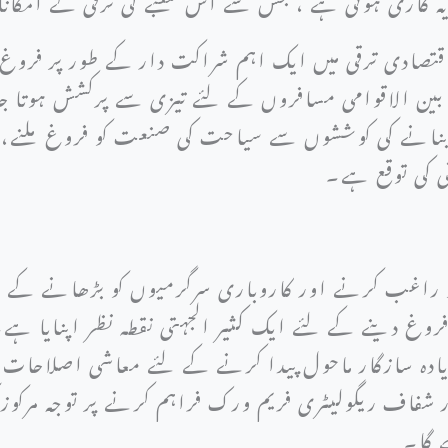
قتصادی ترقی میں ایک اہم شراکت دار کے طور پر فروغ 
 بین الاقوامی مسافروں کے لئے تیزی سے پرکشش ہوتا ج
ر بنانے کی کوششوں سے سیاحت کی صنعت کو فروغ ملنے، 
نی کی توقع ہے۔
و راغب کرنے اور کاروباری سرگرمیوں کو بڑھانے کے 
روغ دینے کے لئے ایک کثیر الجہتی نقطہ نظر اپنایا ہے۔
یادہ سازگار ماحول پیدا کرنے کے لئے معاشی اصلاحات ن
ر شفاف ریگولیٹری فریم ورک فراہم کرنے پر توجہ مرکو
لے گا۔