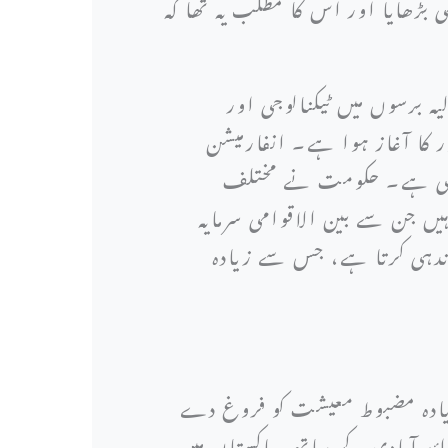
بڑھایا اور اس کا مطلب یہ تھا کہ
ہ برسوں میں ٹیکنالوجی اور
کا آغاز ہوا ہے۔ انفارمیشن
ر کی ہے۔ حکومت نے مختلف
 جن سے بین الاقوامی سرمایہ
اندہی کرتا ہے، جس سے زیادہ
 زیادہ مضبوط معیشت کو فروغ دے
میں سے ایک ملک کا آبادیاتی فائدہ ہے۔ 240 ملین سے زائد آبادی کے ساتھ، پاکستان میں