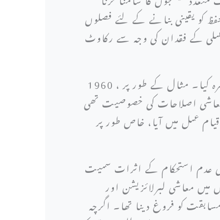
تحفظ کو یقینی بنانے کے لئے فصلوں
 عملی کے فقدان کی وجہ سے رکاوٹ
ان دہائیوں کے دوران پاکستان کی معیشت نے ترقی اور مشکلات دونوں کے ادوار کا مظاہرہ کیا۔ مثال کے طور پر ، 1960
اور معاشی اصلاحات کی خصوصیت تھی
یام عمل میں آیا، خاص طور پر
لی عدم استحکام کے اثرات سمیت
ح نمو کو منفی طور پر متاثر کیا۔ 1980 اور 1990 کی دہائیوں میں معاشی لبرلائزیشن اور
مسابقت کو فروغ دینا تھا۔ اگرچہ