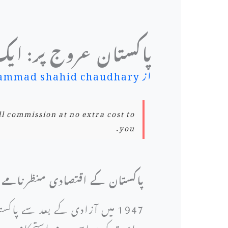
پاکستان عروج پر: ایک 
از
mmad shahid chaudhary
ll commission at no extra cost to
you.
پاکستان کے اقتصادی منظرنامے ک
1947 میں آزادی کے بعد سے پاک
ریاست کو سیاسی عدم استحکام، وسائ