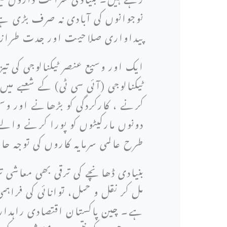
نوجوانوں کی آبادی نہ صرف بڑی ہے 
پیداواری صلاحیت اور جدت طرازی 
ایک اور وسیع عنصر ٹیکنالوجی کی تی
ٹیکنالوجی (آئی سی ٹی) کے شعبے میں
کرنے ، کارکردگی کو بڑھانے اور وسی
دونوں مارکیٹوں کو پورا کرنے وال
طرح عالمی سرمایہ کاروں کی توجہ 
بنیادی ڈھانچے کی ترقی بھی معاشی 
مل کر نقل و حمل، توانائی کی فراہم
ہے۔ چین پاکستان اقتصادی راہداری