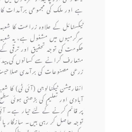
ہے اور ملک کی مجموعی برآمدات کا
سرگرمیوں میں مشغول ہے، یہ شعبہ ن
حکومت کی توجہ تحقیق اور ترقی کے 
متعارف کرانے سے کسانوں کی پیداو
زرعی مصنوعات کی برآمدی صلاحیت
انفارمیشن ٹیکنالوجی (آئی ٹی) کا 
آبادی اور تعلیم کی بڑھتی ہوئی سطح
پر قائم کرنے کے لئے تیار ہے۔ آئی 
توجہ حاصل کر رہی ہیں۔ سازگار پ
کے اقدامات سے اہم غیر ملکی سرما