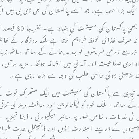
 ایک بڑا حصہ ہے، جو اسے پاکستان کی جی ڈی پی میں ا
ٹیکسٹائل کے علاوہ زرا
ہ صرف غذائی تحفظ فراہم کرتا ہے بلکہ روزگار کے خاطر
ذریعے زرعی طریقوں کو جدید بنانے کے ساتھ ساتھ زیادہ
اری صلاحیت اور آمدنی میں اضافہ ہوگا۔ مزید برآں،
 بڑھتی ہوئی عالمی طلب کی وجہ سے بڑھ رہی ہے۔
شعبہ تیزی سے پاکستان کی معیشت میں ایک متحرک قوت ک
 کے ساتھ ، ملک خود کو ٹیکنالوجی اور سافٹ ویئر کی ترق
ٹی خدمات ، خاص طور پر سائبر سیکیورٹی ، ڈیٹا تجزیہ ،
الیسیوں کے ذریعے اسٹارٹ اپس اور ڈیجیٹل جدت طرا
یہ کاری ہوئی ہے ، جس سے اس شعبے کی ترقی کے امکان