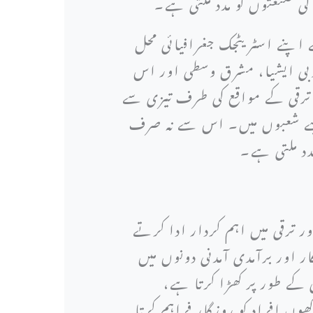
ی صنعتوں کو مدد ملتی ہے۔
 اپنے اسٹریٹجک جغرافیائی محل
نوبی ایشیا، مشرق وسطی اور اس
 ترقی کے مواقع کی طرف تیزی سے
 جیسے شعبوں میں۔ اس سے نہ صرف
مدد ملتی ہے۔
 ترقی میں اہم کردار ادا کرتے
اور برآمدی آمدنی دونوں میں
 کے طور پر کھڑا کرتا ہے،
وں افراد کو روزگار فراہم کرتا