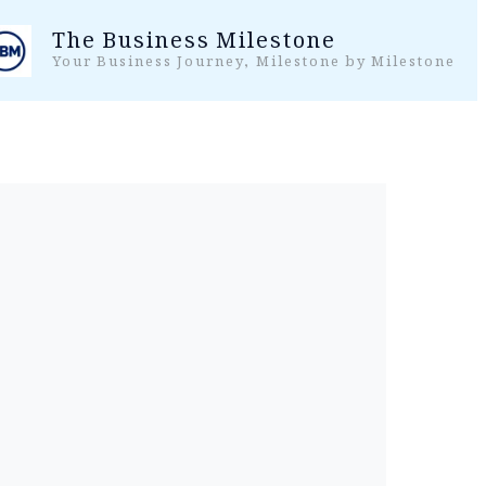
واد
The Business Milestone
ر
Your Business Journey, Milestone by Milestone
ائیں۔