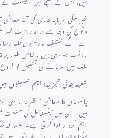
ہیں، جس کے نتیجے میں معیشت کے م
غیر ملکی سرمایہ کاری کی آمد معاشی
وقوع کی وجہ سے براہ راست غیر ملک
سے آگے مختلف مارکیٹوں تک رسائی 
راغب ہو رہی ہیں ، خاص طور پر قاب
ملک میں سرمائے کی تشکیل کو فروغ مل
شعبہ جاتی تجزیہ: اہم صنعتوں میں
پاکستان کا معاشی منظر نامہ کئی 
ہیں۔ ان میں ٹیکسٹائل کی صنعت مع
اہم کردار ادا کرتی ہے۔ جیسا کہ مل
ٹیکنالوجی اور پائیدار طریقوں میں ت