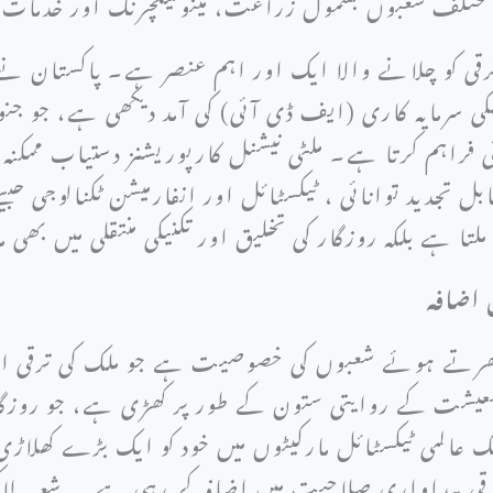
ختلف شعبوں بشمول زراعت، مینوفیکچرنگ اور خدمات ک
 ترقی کو چلانے والا ایک اور اہم عنصر ہے۔ پاکستان نے
ی سرمایہ کاری (ایف ڈی آئی) کی آمد دیکھی ہے، جو ج
فراہم کرتا ہے۔ ملٹی نیشنل کارپوریشنز دستیاب ممکنہ
ل تجدید توانائی ، ٹیکسٹائل اور انفارمیشن ٹکنالوجی
تا ہے بلکہ روزگار کی تخلیق اور تکنیکی منتقلی میں بھی 
 اضافہ
ابھرتے ہوئے شعبوں کی خصوصیت ہے جو ملک کی ترقی اور
یشت کے روایتی ستون کے طور پر کھڑی ہے، جو روزگار 
ک عالمی ٹیکسٹائل مارکیٹوں میں خود کو ایک بڑے کھلاڑی
رقی پیداواری صلاحیت میں اضافہ کر رہی ہے. یہ شعبہ لاکھ