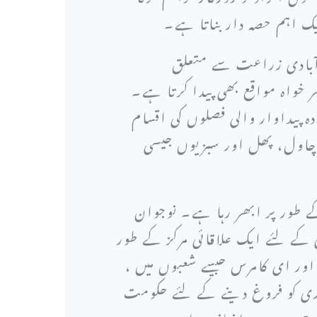
یک اہم حصہ دار بناتا ہے۔
عت کا شعبہ بھی پاکستان کی معیشت کی بنیاد ہے۔ تقریبا 60 فیصد آبادی زراعت سے متعلق
 خواہ مواقع بھی پیدا کرتا ہے۔
 پیداوار والی فصلوں کی اقسام
 چاول، پھل اور سبزیوں جیسی
ے طور پر ابھر رہا ہے۔ نوجوان
ی کے لئے ایک علاقائی مرکز کے طور
 اور ای کامرس جیسے شعبوں میں ،
زی کو فروغ دینے کے لئے حکومت
ات میں مزید اضافہ ہوا ہے۔