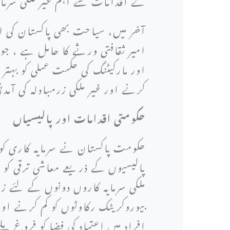
آخر میں، سیاحت بھی پاکستان کی ا
امیر ثقافتی ورثے کا حامل ہے ، جو
اور مارکیٹنگ کی حکمت عملی کو بہت
کرنے اور غیر ملکی زرمبادلہ کی آمد
حکومتی اقدامات اور پالیسیاں
حکومت پاکستان نے سرمایہ کاری ک
پالیسیوں کے ذریعے معاشی ترقی کو ف
ملکی سرمایہ کاروں دونوں کے لئے ز
بیوروکریٹک رکاوٹوں کو کم کرنے او
افراد میں اعتماد کی فضا کو فروغ م