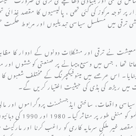
ر پر توجہ مرکوز کی گئی تھی ، پالیسیوں کا مقصد غذائی 
معاشی ترقی میں مسلسل سیاسی تبدیلیوں اور مربوط حکمت
کہا جاتا تھا ، جس میں وسیع پیمانے پر صنعتی کوششوں 
نایا۔ اس عرصے میں مینوفیکچرنگ کے مختلف شعبوں کا ق
شت میں ریڑھ کی ہڈی کی حیثیت اختیار کریں گے۔
یاسی واقعات، ساختی ایڈجسٹمنٹ پروگراموں اور ما
چیلنجز سامنے آئے، جس نے شر
مقصد غیر ملکی سرمایہ کاری کو راغب کرنا اور مارکیٹ 