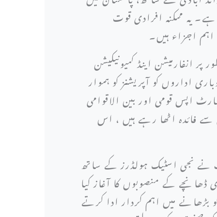
 ہے۔ یہ ممکنہ افرادی قوت
اہم اجزاء ہیں۔
 پر انفارمیشن اینڈ کمیونیکیشن
اری اداروں کو آپریشنز کو ہموار
ٹارٹ اپس قومی اور بین الاقوامی
سے فائدہ اٹھا رہے ہیں ، اس
ومت نے نجی اسٹیک ہولڈرز کے ساتھ
دی ڈھانچے کے منصوبوں کا آغاز کیا
 بڑھانے میں اہم کردار ادا کرتے