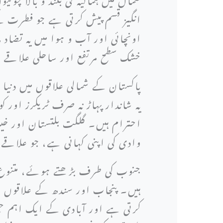
انگیز قسم پیش کرتی ہے جو فطرت ک
اونچائی اور آب و ہوا میں یہ تضاد 
خشک سطح مرتفع اور ساحلی علاقے 
پاکستان کے شمالی علاقوں میں دنیا 
یہ شاندار پہاڑ نہ صرف ٹریکرز اور 
احترام ہیں۔ گلگت بلتستان اور خی
وادی کی اپنی کہانی ہے، جو علاقے
جنوب کی طرف بڑھتے ہوئے، متنوع م
ہیں۔ پنجاب اور سندھ کے علاقوں می
کرتی ہے اور آبادی کے ایک اہم حص