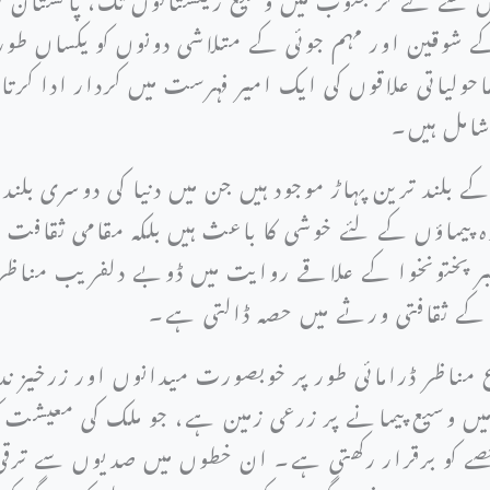
ے شوقین اور مہم جوئی کے متلاشی دونوں کو یکساں طور
ماحولیاتی علاقوں کی ایک امیر فہرست میں کردار ادا کرت
شامل ہیں۔
کے بلند ترین پہاڑ موجود ہیں جن میں دنیا کی دوسری بل
کوہ پیماؤں کے لئے خوشی کا باعث ہیں بلکہ مقامی ثقافت
بر پختونخوا کے علاقے روایت میں ڈوبے دلفریب مناظر 
 کے ثقافتی ورثے میں حصہ ڈالتی ہے۔
ناظر ڈرامائی طور پر خوبصورت میدانوں اور زرخیز ند
ں وسیع پیمانے پر زرعی زمین ہے، جو ملک کی معیشت کو 
ے کو برقرار رکھتی ہے۔ ان خطوں میں صدیوں سے ترقی 