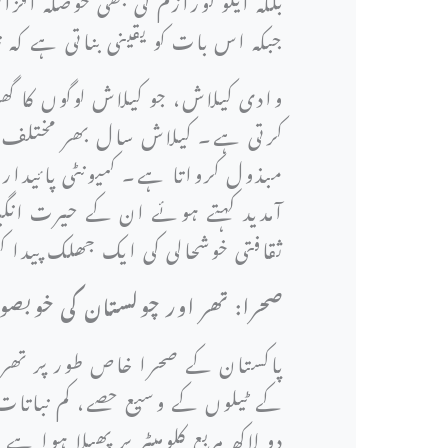
جبکہ اس بات کو یقینی بناتی ہے کہ 
وادی کیلاش، جو کیلاش لوگوں کا گھ
کرتی ہے۔ کیلاش سال بھر مختلف تق
مبذول کرواتا ہے۔ کمیونٹی پائیدا
آمدید کہتے ہوئے ان کے حیرت انگیز 
ثقافتی خوشحالی کی ایک جھلک پیدا ک
صحرا: تھر اور چولستان کی خوبصو
پاکستان کے صحرا خاص طور پر تھر
کے ٹیلوں کے وسیع حصے، کم نباتات