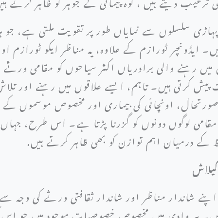
رغیب دیتے ہیں ، کوہ پیمائی کے جوہر کو ظاہر کرتے ہ
ہاڑی سلسلوں سے نمایاں طور پر تقویت ملتی ہے، جو ہر
۔ ایڈونچر ٹورازم کے علاوہ، یہ مناظر ایکو ٹورازم اور
میں رہنے والی برادریاں اکثر سیاحوں کو مقامی ورثے 
 پیش کرتی ہیں۔ تاہم، ایسے علاقوں میں رہنے اور تل
نی صورتحال، اونچائی کی بیماری اور مخصوص موسموں کے 
امی لوگوں دونوں کو گزرنا پڑتا ہے۔ اس طرح، جہاں پہ
ظ کے درمیان اہم توازن کو بھی ظاہر کرتے ہیں.
کیلاش
پنے شاندار مناظر اور شاندار ثقافتی ورثے کی وجہ سے 
یں۔ ہر وادی میں مخصوص خصوصیات موجود ہیں جو اس کی 