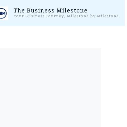
واد
The Business Milestone
ر
Your Business Journey, Milestone by Milestone
ائیں۔