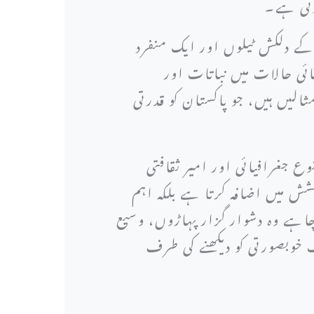
رتی ہے۔
کے دلکش ٹیلوں اور ایک منفرد
ئی حالات میں نباتات اور
لیں ہیں، جو پاکستان کو قدرتی
ع جغرافیائی اور امیر ثقافتی
ش میں اضافہ کرتا ہے بلکہ اہم
چاہے وہ دشوار گزار پہاڑوں، وسیع
خوبصورتی کو دیکھنے کی طرف