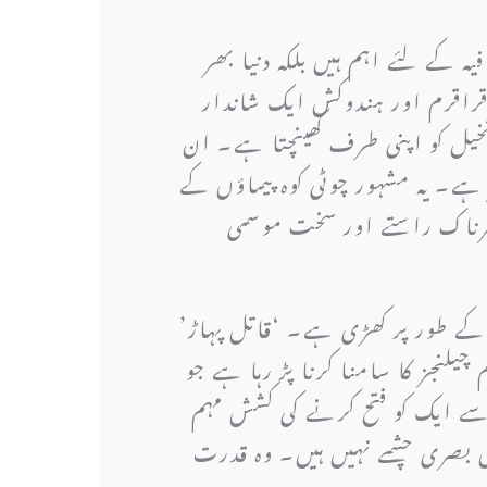
کے لئے اہم ہیں بلکہ دنیا بھر
قراقرم اور ہندوکش ایک شاندار
خیل کو اپنی طرف کھینچتا ہے۔ ان
نج دنیا کی دوسری بلند ترین چوٹی کے ٹو کا گھر ہے جس کی اونچائی 8,611 میٹر ہے۔ یہ مشہور چوٹی کوہ پیماؤں کے
رناک راستے اور سخت موسمی
 کے طور پر کھڑی ہے۔ ‘قاتل پہاڑ’
لنجز کا سامنا کرنا پڑ رہا ہے جو
ے ایک کو فتح کرنے کی کشش مہم
 بصری چشمے نہیں ہیں۔ وہ قدرت