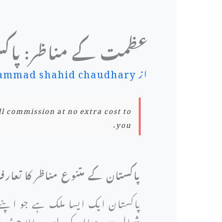
عظمت کے مناظر: پاکست
از
mmad shahid chaudhary
ll commission at no extra cost to
you.
پاکستان کے متنوع مناظر کا تعار
پاکستان ایک ایسا ملک ہے جو اپنے 
شمال میں ہمالیہ کی بلند و بالا چ