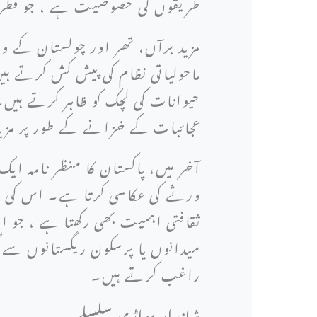
طریقوں کی خصوصیت ہے ، جو فطرت ا
مزید برآں، تھر اور چولستان کے و
ماحولیاتی نظام کی پیش کش کرتے ہ
حیوانات کی لچک کو ظاہر کرتے ہیں
عجائبات کے خزانے کے طور پر مزی
آخر میں، پاکستان کا منظر نامہ ایک
ورثے کی عکاسی کرتا ہے۔ اس کی بے
ثقافتی اہمیت بھی رکھتا ہے ، جو ا
میدانوں یا پرسکون ریگستانوں سے 
راغب کرتے ہیں۔
شاندار پہاڑی سلسلے