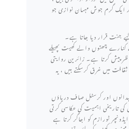
 ایک گرم جوش مہمان نوازی جو
ے جنت قرار دیا جاتا ہے۔
 کے کنارے چھتوں والے کھیت پھیلے
ر پیش کرتا ہے۔ زائرین روایتی
افت میں غرق کرسکتے ہیں ، یہ
یدانوں اور کرسٹل صاف دریاؤں
ی تاریخی اہمیت کی عکاسی کرتی
نچر ٹورازم کو اجاگر کرتا ہے
کو محفوظ رکھنے کے لئے وقف ہے