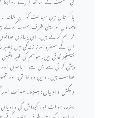
کی عظمت کے ساتھ گہرے روابط کی ت
پاکستان میں سیاحت کو ان شاندار پ
پیماؤں کو اپنی طرف متوجہ کرتے ہیں
فراہم کرتے ہیں. ان پہاڑی علاقوں 
ان کے منفرد طرز زندگی میں بصیرت
چیلنجز کافی ہیں. موسم کی غیر یقی
پیش کرتی ہے جن سے سیاحوں اور مق
علامت ہیں، وہیں وہ تلاش اور تحف
دلکش وادیاں: ہنزہ، سوات اور 
ہنزہ، سوات اور کیلاش کی وادیاں ا
سیاحوں کو اپنی طرف متوجہ کرتی ہ