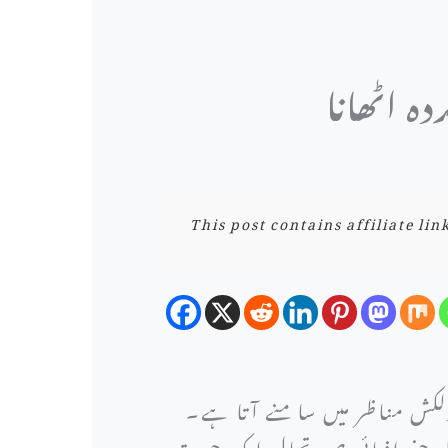
ہ اٹھانا
This post contains affiliate li
دلکش مناظر میں سامنے آتا ہے۔
 کی جغرافیائی صورتحال ایک حیرت