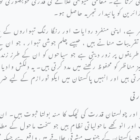
زائرین کو پائیدار تجربہ حاصل ہو۔
ر ہے، اپنی منفرد روایات اور رنگا رنگ تہواروں کے س
ریبات مناتے ہیں ، جیسے چلم جوشی تہوار ، جو ان ک
ر طریقوں پر زور دیتی ہے جو سیاحوں کو ان کے طرز ز
مناظر کو محفوظ رکھنے میں مدد کرتی ہیں۔ یہ دلکش وادیا
رتی ہیں اور انہیں پاکستان میں ایکو ٹورازم کے لیے ض
رتی
 اور چولستان قدرت کی لچک کا منہ بولتا ثبوت ہیں۔
 اور انوکھے ماحولیاتی نظام ہیں جو سخت ماحول کے م