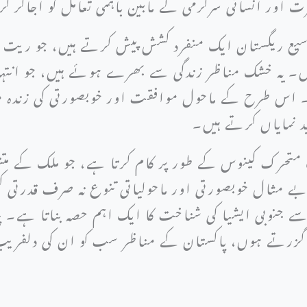
ور انسانی سرگرمی کے مابین باہمی تعامل کو اجاگر ک
سیع ریگستان ایک منفرد کشش پیش کرتے ہیں، جو ریت 
یں۔ یہ خشک مناظر زندگی سے بھرے ہوئے ہیں، جو انتہا
۔ اس طرح کے ماحول موافقت اور خوبصورتی کی زندہ مثا
د نمایاں کرتے ہیں۔
 متحرک کینوس کے طور پر کام کرتا ہے، جو ملک کے متنو
 مثال خوبصورتی اور ماحولیاتی تنوع نہ صرف قدرتی کش
سے جنوبی ایشیا کی شناخت کا ایک اہم حصہ بناتا ہے۔ 
گزرتے ہوں، پاکستان کے مناظر سب کو ان کی دلفریب 