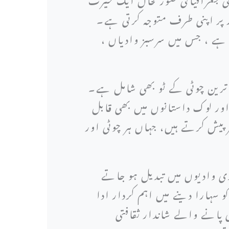
 پر اپنی طرف متوجہ کرتی ہے۔
ا ہے ، جس میں سرسبز وادیاں ،
ند ترین چوٹی کے ٹو بھی شامل ہے۔
 اور لوک داستانوں میں بھی قابل
پیش کرتے ہیں، جہاں ہر چوٹی اور
ی وادیوں میں تبدیل ہو جاتے
سہارا دینے میں اہم کردار ادا
پانے والے شاندار ثقافتی