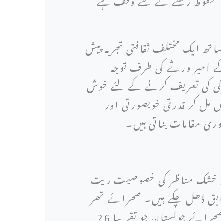
اتھ ایک مختلف ثقافتی تجربہ پیش
ے امیر ورثے کی طرف توجہ
ندگی کی تعریف کرنے کے لئے خوش
ں مل کر قدرتی خوبصورتی اور
روری مقامات بناتی ہیں۔
 ان خشک مناظر کی خصوصیت ریت
طابق ڈھل چکے ہیں۔ صحرائے تھر
دو لاکھ مربع کلومیٹر پر پھیلا ہوا ہے جو پاکستان کے جنوب مشرقی علاقے میں واقع ہے جبکہ صحرائے چولستان جو تقریبا 26