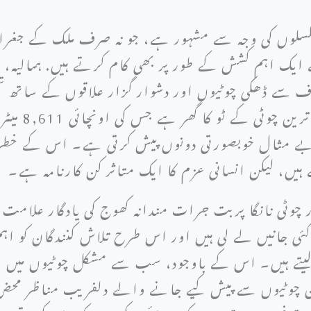
سلوں کی وجہ سے مشہور ہے، جو نہ صرف ملک کے جغرافیہ 
 ایک اہم کشش کے طور پر بھی کام کرتے ہیں. ہمالیہ، 
ف سے ڈھکی چوٹیوں اور دشوار گزار علاقوں کے ساتھ ت
میں قراقرم ری
ر بے مثال خوبصورتی دونوں پیش کرتی ہے۔ اس کے خط
ہیں، لیکن انسانی عزم کا ایک متاثر کن کارنامہ ہے۔
ر چوٹی نانگا پربت جرات مندانہ کھوج کی یادگار علامت
 جانیں لے لی ہیں اور اس طرح تلاش کنندگان کو اہم چی
لیتے ہیں۔ اس کے باوجود، سب سے مشکل چوٹیوں میں س
ن چوٹیوں سے پیش کیے جانے والے دلفریب مناظر محض