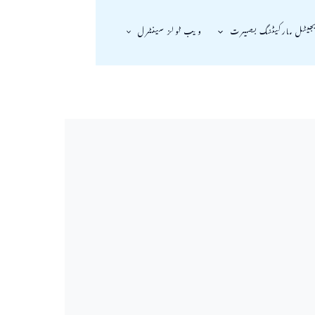
جیٹل مارکیٹنگ بصیرت
ویب ٹولز سینٹرل