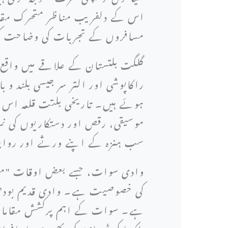
اس کے دلفریب مناظر متحرک مقام
مسافروں کے تجربات کی وضاحت 
گلگت بلتستان کے علاقے میں واقع 
راکاپوشی اور التر سر جیسی بلند و 
ہوئے ہیں۔ تاریخی بلتت قلعہ اس خ
موسیقی، رقص اور دستکاریوں کی نم
سب ہنزہ کے اپنے ورثے اور روایت
وادی سوات، جسے بعض اوقات "مشرق
کی خصوصیت ہے۔ وادی قدیم بودھی 
ہے۔ سوات کے اہم پرکشش مقامات م
بلکہ ایکو ٹورازم کی بھی حوصلہ افز