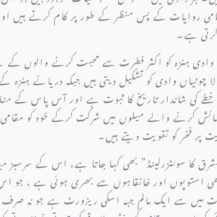
ی روایات کے پس منظر کے طور پر کام کرتے ہیں اور
کرتی ہے۔
وادی ہنزہ کو اکثر فطرت سے محبت کرنے والوں کے لی
بالا چوٹیاں وادی کو تشکیل دیتی ہیں جبکہ دریائے ہنزہ
طے کی شاندار تاریخ کا ثبوت ہے اور آس پاس کے مناظ
ائش کرنے والے میلوں میں شرکت کرکے خود کو مقامی ثق
 پر فخر کو تقویت دیتے ہیں۔
 کا سوئٹزرلینڈ” بھی کہا جاتا ہے، اس کے سرسبز م
استوپوں اور خانقاہوں سے بھری ہوئی ہے ، جو اس ک
یں سے ایک مالم جبہ اسکی ریزورٹ ہے جو نہ صرف ایڈو
ائی کرتا ہے۔ مقامی کمیونٹی علاقے کی قدرتی خوبصورتی 