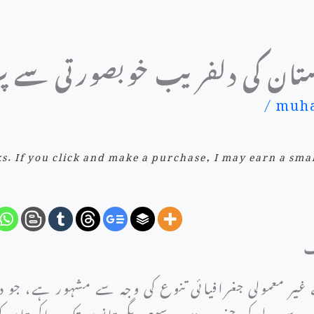
ان کی دلفریب خوبصورتی سے پرد
/
muha
nks. If you click and make a purchase, I may earn a sma
ف
غیر معمولی جغرافیائی تنوع کی وجہ سے مشہور ہے، جو 
وٹیوں سے لے کر جنوب میں وسیع ریگستانوں تک، پاکستان