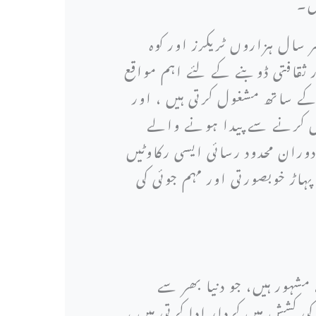
یں۔
 سال ہزاروں ٹریکرز اور کوہ
 ثقافتی ڈوبنے کے لئے اہم مواقع
کے ساتھ مشغول کرتی ہیں ، اور
اش کرنے سے پیدا ہونے والے
دوران محدود رسائی ایسی رکاوٹیں
اڑ خوبصورتی اور مہم جوئی کی
مشہور ہیں، جو دنیا بھر سے
کشش میں کردار ادا کرتی ہیں ،