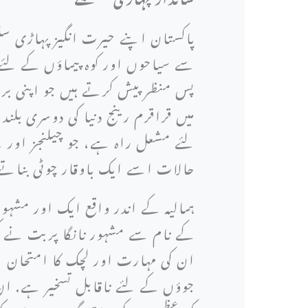
پاکستان اپنے حیرت انگیز پہاڑی سل
سے سیاحوں اور کوہ پیماؤں کے لئے
پس منظر پیش کرتے ہیں جو اپنی بر
لئے مشعل راہ ہے، جو چیلنجز او
حالات اسے ایک باوقار چوٹی بناتے 
ہمالیہ کے اندر واقع ایک اور مشہو
کے نام سے مشہور نانگا پربت نے کئی
ان کی مہارت اور لچک کا امتحان 
جوؤں کے لئے ناقابل تسخیر ہے. ا