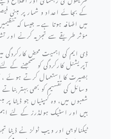
کے بجائے اعداد و شمار پر مبنی ف
میں اضافہ ہوتا ہے۔ جیسا کہ تنظیم
مؤثر طریقے سے تجزیہ کرنے اور تش
ڈی ایم کی اہمیت محض کارکردگی می
آپریشنل کارکردگی کو سمجھنے کے لئ
بصیرت کا استعمال کرتے ہوئے ، کار
وسائل کی تقسیم کو بھی بہتر بناتے 
شعبوں میں، وہ کمپنیاں جو ڈیٹا پر م
ہیں اور اسٹیک ہولڈرز کے لئے اہم 
ٹیکنالوجی اور ویب ٹولز نے ڈیٹا ت