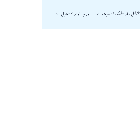
جیٹل مارکیٹنگ بصیرت
ویب ٹولز سینٹرل