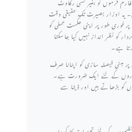
فارم فرموں کو بغیر کسی رکاوٹ
ں۔ یہ اوزار بصیرت تک حقیقی وقت
ر فوری طور پر اپنی حکمت عملی کو
ر کو نظر انداز نہیں کیا جاسکتا
کرتا ہے۔
پر مبنی فیصلہ سازی کو اپنانا صرف
وباروں کے لئے ایک ضرورت ہے۔
ں کو بڑھاتے ہیں اور ڈیٹا سے
نظیموں کے لئے تجزیات کا کردار