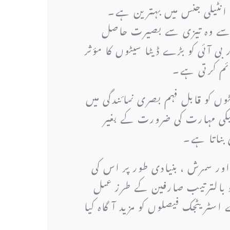
 انٹیلی جنس میں بہترین ہے۔
س سے وہ تیزی سے بصیرت حاصل
ی آئی کو بڑے ڈیٹا سیٹوں کا مؤثر
ائم کرتی ہے۔
وں کو قابل فہم بصری نمائندگی میں
یکی مہارت کی ضرورت کے بغیر
 بناتا ہے۔
 اور سمرش ، بنیادی طور پر اس کی
کو بالترتیب صارفین کے طرز عمل
سٹریٹجک فیصلوں کو مزید آگاہ کیا