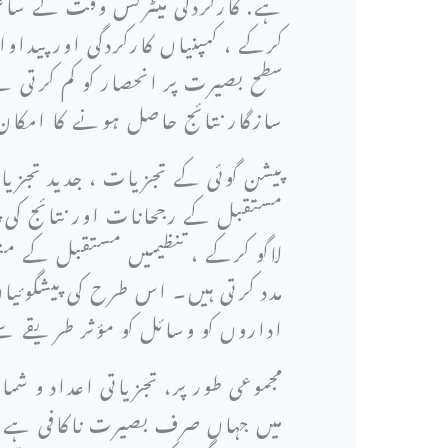
ہے. کارکردگی میٹرکس وقت کے ساتھ ن
کرکے ، کمپنیاں کارکردگی اور پیدا
سطح بصیرت پر انحصار کو کم کرتی ہ
سازگار نتائج حاصل ہونے کا امک
پیشن گوئی کے تجزیات ، جدید تجزیا
مستقبل کے رجحانات اور نتائج کی پ
لاگو کرکے ، تنظیمیں مستقبل کے منظ
مدد کرتی ہیں۔ اس طرح کی پیشگوئی
اداروں کو وسائل کو مؤثر طریقے س
مجموعی طور پر، تجزیاتی اعداد و شمار
میں جہاں صرف بصیرت ناکافی ہے ، ف