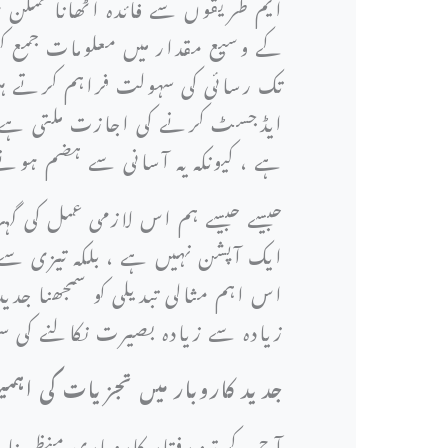
ایم طریقوں سے فائدہ اٹھانا ممکن ہ
کے وسیع مقدار میں معلومات جمع ک
تک رسائی کی سہولت فراہم کرتے ہیں 
ایڈجسٹ کرنے کی اجازت ملتی ہے۔ ڈیٹ
ہے ، کیونکہ یہ آسانی سے ہضم ہونے
جیسے جیسے ہم اس لازمی عمل کی گہرا
ایک آپشن نہیں ہے ، بلکہ تیزی س
اس اہم مثالی تبدیلی کو سمجھنا جدی
زیادہ سے زیادہ بصیرت نکالنے کی 
جدید کاروبار میں تجزیات کی اہم
آج کے تیز رفتار کاروباری منظر نا