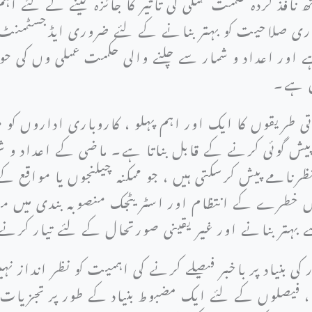
افذ کردہ حکمت عملی کی تاثیر کا جائزہ لینے کے لئے اہ
واری صلاحیت کو بہتر بنانے کے لئے ضروری ایڈجسٹمنٹ 
ے اور اعداد و شمار سے چلنے والی حکمت عملی وں کی ح
ان ہے۔
تی طریقوں کا ایک اور اہم پہلو ، کاروباری اداروں ک
یش گوئی کرنے کے قابل بناتا ہے۔ ماضی کے اعداد و شما
رنامے پیش کرسکتی ہیں ، جو ممکنہ چیلنجوں یا مواقع ک
اں خطرے کے انتظام اور اسٹریٹجک منصوبہ بندی میں م
ے بہتر بنانے اور غیر یقینی صورتحال کے لئے تیار کر
 کی بنیاد پر باخبر فیصلے کرنے کی اہمیت کو نظر انداز نہ
یصلوں کے لئے ایک مضبوط بنیاد کے طور پر تجزیات کا فا