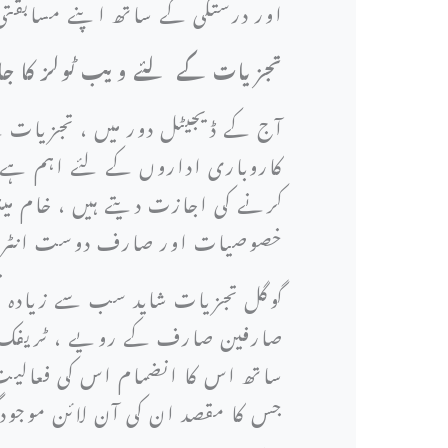
اور درستگی کے ساتھ اپنے مسابقتی 
تجزیات کے لئے ویب ٹولز کا جا
آج کے ڈیجیٹل دور میں ، تجزیات کے
کاروباری اداروں کے لئے اہم ہے۔ 
کرنے کی اجازت دیتے ہیں ، خام می
خصوصیات اور صارف دوست انٹرفی
گوگل تجزیات شاید سب سے زیادہ ت
صارفین صارف کے رویے ، ٹریفک کے 
ساتھ اس کا انضمام اس کی فعالیت 
جس کا مقصد ان کی آن لائن موجودگی