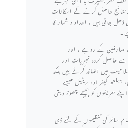
ار نتائج حاصل کرنے کے امکانات
ھل جاتی ہیں ، اعداد و شمار کا
ہے۔
، صارفین کے رویے ، اور
ر سے حاصل کردہ تجزیات اور
لاحیت میں اضافہ کرتے ہیں بلکہ
ہیلتھ کیئر اور ریٹیل جیسے
اپنے حریفوں کو پیچھے چھوڑ دیتی
ام سائز کی تنظیموں کے لئے ڈی