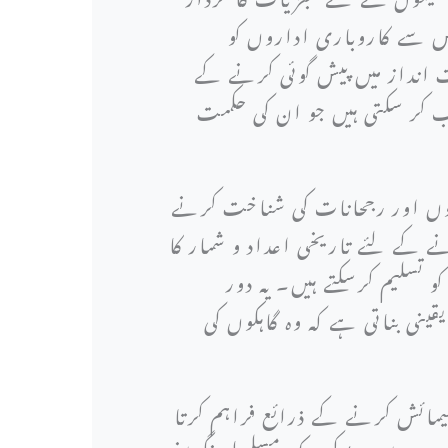
جس سے کاروباری اداروں کو
 انداز میں پیش گوئی کرنے کے
ب کر سکتی ہیں جو ان کی حکمت
نوں اور رجحانات کی شناخت کرنے
ے کے لئے تاریخی اعداد و شمار کا
تسلیم کرسکتے ہیں۔ یہ دور
نی بناتی ہے کہ وہ گاہکوں کی
مائش کرنے کے ذرائع فراہم کرتا