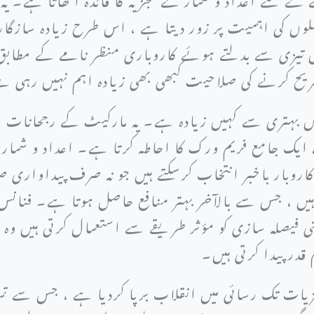
یصلوں کی اہمیت پر زور دیتا ہے ، اس طرح زیادہ سازگ
یں تیزی سے بدلتے ہوئے کاروباری منظر نامے کے مطابق ڈ
ریح کرنے کی صلاحیت کبھی بھی زیادہ اہم نہیں رہی 
ں بہتری سے کہیں زیادہ ہے۔ یہ مارکیٹ کے رجحانات 
ے ایک جامع فریم ورک کا احاطہ کرتا ہے۔ اعداد و شما
وبار باخبر انتخاب کرسکتے ہیں جو نہ صرف پیداواری ص
ہیں ، جس سے بالآخر بہتر منافع حاصل ہوتا ہے۔ فنانس، 
بنی فیصلہ سازی کو مؤثر طریقے سے استعمال کرتی ہیں وہ 
قدر پیدا کرتی ہیں۔
جزیات تک رسائی میں انقلاب برپا کردیا ہے ، جس سے تم