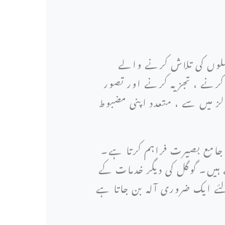
یصلوں کی تلاش کرنے والے
کرنے ، تجزیہ کرنے اور تصور
ز میں سے ، متعدد اپنی مضبوط
جامع بصیرت فراہم کرتا ہے۔
ہیں۔ گوگل کی دیگر خدمات کے
ئے ایک ضروری آلہ بن جاتا ہے