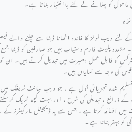
ماحول کو چلانے کے لئے بااختیار بناتا ہے۔
ئزہ
 لئے ویب ٹولز کا فائدہ اٹھانا ڈیٹا سے چلنے والے ف
متعدد پلیٹ فارم دستیاب ہیں جو صارفین کو ڈیٹا جمع 
ٹرکس کو قابل عمل بصیرت میں تبدیل کرتے ہیں۔ ان ٹول
س کی وجہ سے نمایاں ہیں۔
سلیم شدہ تجزیاتی ٹول ہے ، جو ویب سائٹ ٹریفک میں 
ذرائع ، تبدیلی کی شرح ، اور بہت کچھ ٹریک کرسکتے 
میں اضافہ کرتا ہے ، جس سے یہ ڈیجیٹل مارکیٹرز کے ل
 کو بہتر بنانا ہے۔