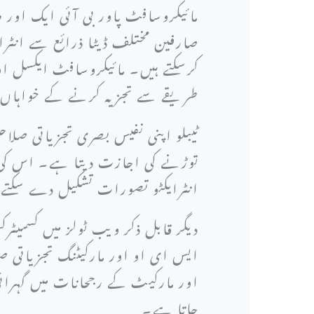
مائیکروسافٹ پاور بی آئی ایک اور 
صارفین مختلف ڈیٹا ذرائع سے انٹر
کرسکتے ہیں۔ مائیکروسافٹ ایکسل او
طریقے سے تجزیہ کرنے کے خواہاں 
ٹیبلو اپنی نفیس بصری تجزیاتی صلاحی
توڑنے کی اجازت دیتا ہے۔ اس کی ڈ
انٹرایکٹو تصورات تشکیل دے سکتے ہ
دیگر قابل ذکر ویب ٹولز میں کسمیٹرک
ایس ای او اور مارکیٹنگ تجزیاتی ص
اور مارکیٹ کے رجحانات میں گہرائی
جاتا ہے۔