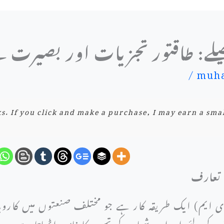
صلے: طاقتور تجزیات اور بصیرت
/
muha
nks. If you click and make a purchase, I may earn a sma
 تعارف
(ڈی ایم) ایک طریقہ کار ہے جو مختلف صنعتوں میں کار
کے لئے اعداد و شمار کے تجزیہ کا فائدہ اٹھاتا ہے۔ یہ