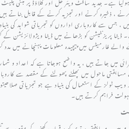
وگیا ہے۔ جدید سافٹ ویئر حل اور کلاؤڈ پر مبنی پلیٹ 
رنے ، ذخیرہ کرنے اور تجزیہ کرنے کے قابل بناتے ہی
، جس سے کاروباری اداروں کو تجرباتی شواہد کی بنیاد پ
ا پریزنٹیشن کو بڑھانے میں ڈیٹا ویژولائزیشن کے کردا
 والے فارمیٹس میں پیچیدہ معلومات پہنچانے میں مدد 
ئی میں جاتے ہیں ، یہ واضح ہوجاتا ہے کہ اعداد و شمار 
ے مسابقتی ماحول میں پھلنے پھولنے کے مقصد سے کار
د ویب ٹولز کے استعمال کی بنیاد ہے جو تجزیاتی صلاحیتو
سہولت فراہم کرتے ہیں۔
یت
مے میں ، مسابقتی برتری کو برقرار رکھنے کے مقصد سے ت