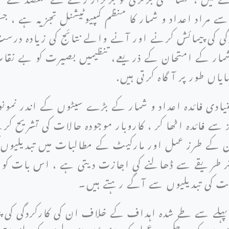
 مراد اعداد و شمار کا منظم کمپیوٹیشنل تجزیہ ہے ، 
ی کی پیمائش کرنے اور آنے والے نتائج کی زیادہ درست
 شمار کے امتحان کے ذریعے، تنظیمیں بصیرت کو بے نقا
یاں طور پر آگاہ کرتی ہیں.
نیادی فائدہ اعداد و شمار کے بڑے سیٹوں کے اندر نمو
ے فائدہ اٹھا کر ، کاروبار موجودہ حالات کی تشریح کرن
 کے طرز عمل اور مارکیٹ کے مطالبات میں تبدیلیوں کو 
ر طریقے سے ڈھالنے کی اجازت دیتی ہے ، اس بات کو یقی
عت کی تبدیلیوں سے آگے رہتے ہیں۔
پہلے سے طے شدہ اہداف کے خلاف ان کی کارکردگی کی پی