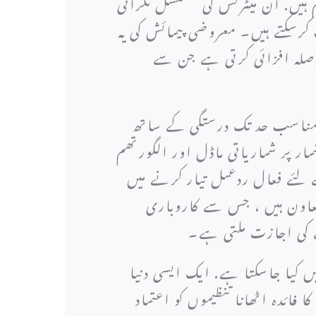
م ہیں. ان میٹرکس کی مسلسل نگرانی
کرسکتے ہیں۔ معروضی پیمائش کی یہ
وصلہ افزائی کرتی ہے جن سے
و مناسب حد تک درستگی کے ساتھ
ر پر شماریاتی ماڈل اور الگورتھم
ے لئے فعال ردعمل تیار کرنے میں
عاون ہیں ، جس سے کاروباری
نے کی اجازت ملتی ہے۔
یں کیا جاسکتا ہے. ایک ایسی دنیا
ئدہ اٹھانا تنظیموں کو اعتماد