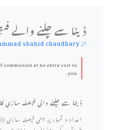
ڈیٹا سے چلنے والے فی
از
mmad shahid chaudhary
ll commission at no extra cost to
you.
ڈیٹا سے چلنے والی فیصلہ سازی کا
اعداد و شمار پر مبنی فیصلہ سازی 
طریقوں کی رہنمائی اور اطلاع دینے 