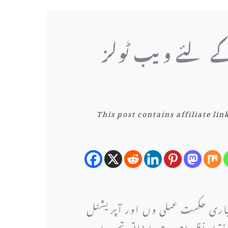
 کے لئے ویب ٹولز
This post contains affiliate li
وباری حکمت عملی وں اور آپریشنل
 نقطہ نظر بصیرت یا ذاتی تجربے