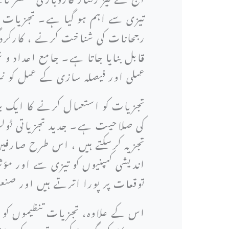
تیزی سے اہم ہو گیا ہے۔ تجزیات سے
رجحانات کی شناخت کرنے ، کارکردگ
قابل بنایا جاتا ہے۔ جامع اعداد و
عملی اور فیصلہ سازی کے عمل کو نما
تجزیات کو استعمال کرنے کا ایک ب
کی صلاحیت ہے۔ جدید تجزیاتی ٹولز س
تجزیہ کرسکتے ہیں ، اس طرح صارفین
اندیشی کمپنیوں کو تیزی سے اور مؤث
توقعات پر پورا اترتے ہیں اور صن
اس کے علاوہ، تجزیات تنظیموں کو 