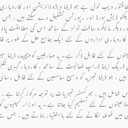
طاقتور ویب ٹول ہے جو ڈیٹا ویژولائزیشن اور کاروباری
ایکٹو ڈیش بورڈ اور رپورٹس تشکیل دے سکتے ہیں ، ج
ر دیگر مائیکروسافٹ ٹولز کے ساتھ اس کی مطابقت پاور ب
کاروباری اداروں کے لئے ایک جامع حل کے طور پر ق
توں کے لئے قابل ذکر ہے۔ یہ صارفین کو پیچیدہ ڈیٹا سیٹ
ریگ اینڈ ڈراپ فعالیت کے ساتھ ، کاروبار گہری تکن
یں ، جو ڈیٹا تجزیہ کو وسیع سامعین کے لئے قابل رسائی
س شامل ہیں ، جو کسٹمر تجزیات پر توجہ مرکوز کرتا ہے ،
لاحیتوں کے لئے تسلیم کیا جاتا ہے۔ یہ اوزار کمپنیوں 
 میں غوطہ لگانے کے لئے بااختیار بناتے ہیں ، جس سے ا