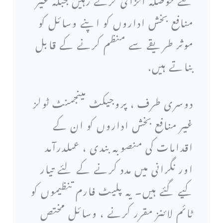
منافع بخش اداروں کو اپنے وسائل کو
موثر طریقے سے منظم کرنے کے قابل
بناتے ہیں.
دوسری طرف ، پروجیکٹ مینجمنٹ ٹولز
غیر منافع بخش اداروں کو ان کے
اقدامات کی منصوبہ بندی ، عملدرآمد
اور نگرانی میں مدد کرنے کے لئے تیار
کیے گئے ہیں۔ یہ پلیٹ فارم تنظیموں کو
ٹائم لائنز مقرر کرنے ، وسائل مختص