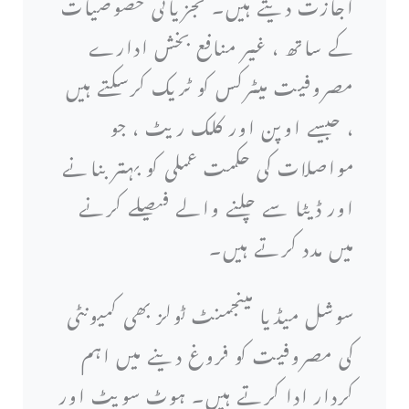
اجازت دیتے ہیں۔ تجزیاتی خصوصیات
کے ساتھ ، غیر منافع بخش ادارے
مصروفیت میٹرکس کو ٹریک کرسکتے ہیں
، جیسے اوپن اور کلک ریٹ ، جو
مواصلات کی حکمت عملی کو بہتر بنانے
اور ڈیٹا سے چلنے والے فیصلے کرنے
میں مدد کرتے ہیں۔
سوشل میڈیا مینجمنٹ ٹولز بھی کمیونٹی
کی مصروفیت کو فروغ دینے میں اہم
کردار ادا کرتے ہیں۔ ہوٹ سویٹ اور