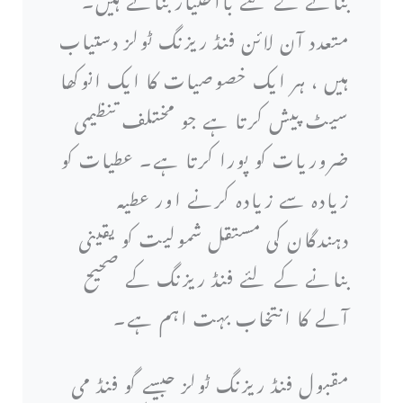
متعدد آن لائن فنڈ ریزنگ ٹولز دستیاب
ہیں ، ہر ایک خصوصیات کا ایک انوکھا
سیٹ پیش کرتا ہے جو مختلف تنظیمی
ضروریات کو پورا کرتا ہے۔ عطیات کو
زیادہ سے زیادہ کرنے اور عطیہ
دہندگان کی مستقل شمولیت کو یقینی
بنانے کے لئے فنڈ ریزنگ کے صحیح
آلے کا انتخاب بہت اہم ہے۔
مقبول فنڈ ریزنگ ٹولز جیسے گو فنڈ می