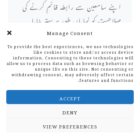
اپنے سامعین سے رابطہ قائم کرنے کی
صلاحیت کو نمایاں طور پر بہتر بنایا
جاسکتا ہے۔ ای میل مارکیٹنگ سسٹم،
Manage Consent
سوشل میڈیا مینجمنٹ ایپلی کیشنز اور
To provide the best experiences, we use technologies
like cookies to store and/or access device
information. Consenting to these technologies will
کمیونٹی انگیجمنٹ پلیٹ فارمز کو
allow us to process data such as browsing behavior or
unique IDs on this site. Not consenting or
استعمال کرتے ہوئے، تنظیمیں اس
withdrawing consent, may adversely affect certain
features and functions.
بات کو یقینی بنا سکتی ہیں کہ ان کے
ACCEPT
پیغامات گونجتے ہیں، تعلقات کو فروغ
DENY
دیتے ہیں، اور کمیونٹی کی شمولیت کی
VIEW PREFERENCES
حوصلہ افزائی کرتے ہیں، بالآخر اپنے