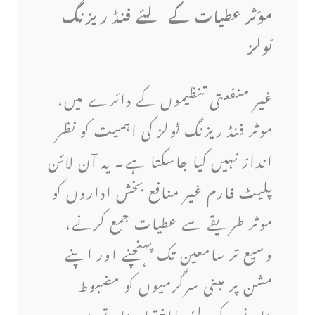
مؤثر عطیات کے لئے فنڈ ریزنگ
ٹولز
غیر منفعتی تنظیموں کے دائرے میں،
موثر فنڈ ریزنگ ٹولز کی اہمیت کو نظر
انداز نہیں کیا جاسکتا ہے۔ یہ آن لائن
پلیٹ فارم غیر منافع بخش اداروں کو
موثر طریقے سے عطیات جمع کرنے،
وسیع تر سامعین تک پہنچنے اور اپنے
مشن پر مبنی سرگرمیوں کو مضبوط
بنانے کے لئے بااختیار بناتے ہیں۔