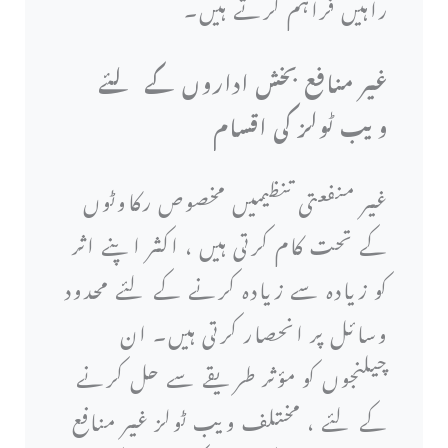
راہیں فراہم کرتے ہیں۔
غیر منافع بخش اداروں کے لئے
ویب ٹولز کی اقسام
غیر منفعتی تنظیمیں مخصوص رکاوٹوں
کے تحت کام کرتی ہیں ، اکثر اپنے اثر
کو زیادہ سے زیادہ کرنے کے لئے محدود
وسائل پر انحصار کرتی ہیں۔ ان
چیلنجوں کو مؤثر طریقے سے حل کرنے
کے لئے ، مختلف ویب ٹولز غیر منافع