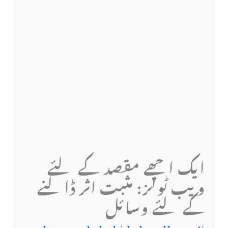
ایک اچھے مقصد کے لئے
ویب ٹولز: مثبت اثر ڈالنے
کے لئے وسائل
از
muhammad shahid chaudhary