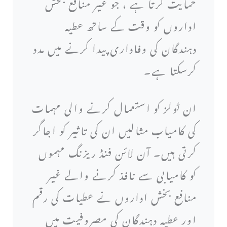
حمایت کرتا ہے ، جو غیر منافع بخش
اداروں کو وقت کے ساتھ عطیہ
دہندگان کی وفاداری پیدا کرنے میں مدد
کرسکتا ہے۔
ان ٹولز کو استعمال کرنے والی مہمات
کی کامیاب مثالیں ان کی تاثیر کو اجاگر
کرتی ہیں۔ آن لائن فنڈ ریزنگ مہموں
کو کامیابی سے نافذ کرنے والے غیر
منافع بخش اداروں نے عطیات کی رقم
اور عطیہ دہندگان کی مصروفیت میں