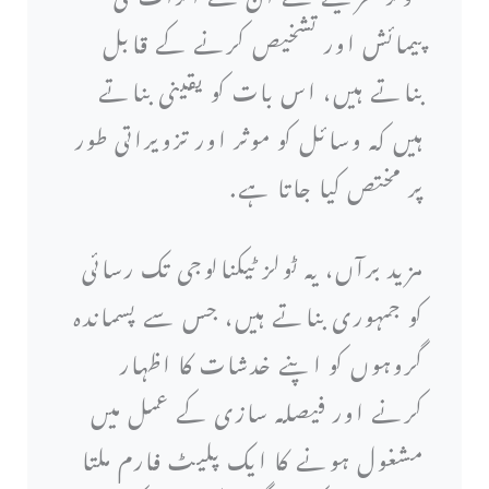
پیمائش اور تشخیص کرنے کے قابل
بناتے ہیں، اس بات کو یقینی بناتے
ہیں کہ وسائل کو موثر اور تزویراتی طور
پر مختص کیا جاتا ہے.
مزید برآں، یہ ٹولز ٹیکنالوجی تک رسائی
کو جمہوری بناتے ہیں، جس سے پسماندہ
گروہوں کو اپنے خدشات کا اظہار
کرنے اور فیصلہ سازی کے عمل میں
مشغول ہونے کا ایک پلیٹ فارم ملتا