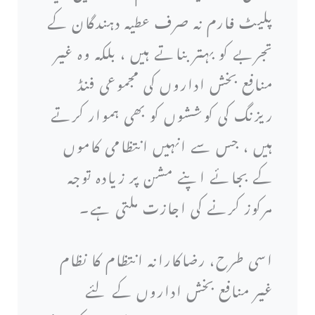
پلیٹ فارم نہ صرف عطیہ دہندگان کے
تجربے کو بہتر بناتے ہیں ، بلکہ وہ غیر
منافع بخش اداروں کی مجموعی فنڈ
ریزنگ کی کوششوں کو بھی ہموار کرتے
ہیں ، جس سے انہیں انتظامی کاموں
کے بجائے اپنے مشن پر زیادہ توجہ
مرکوز کرنے کی اجازت ملتی ہے۔
اسی طرح، رضاکارانہ انتظام کا نظام
غیر منافع بخش اداروں کے لئے