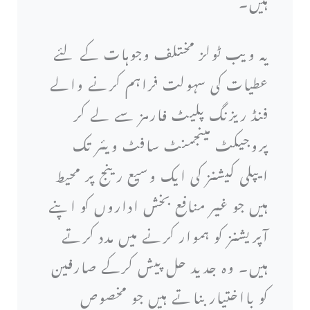
ہیں۔
یہ ویب ٹولز مختلف وجوہات کے لئے
عطیات کی سہولت فراہم کرنے والے
فنڈ ریزنگ پلیٹ فارمز سے لے کر
پروجیکٹ مینجمنٹ سافٹ ویئر تک
ایپلی کیشنز کی ایک وسیع رینج پر محیط
ہیں جو غیر منافع بخش اداروں کو اپنے
آپریشنز کو ہموار کرنے میں مدد کرتے
ہیں۔ وہ جدید حل پیش کرکے صارفین
کو بااختیار بناتے ہیں جو مخصوص