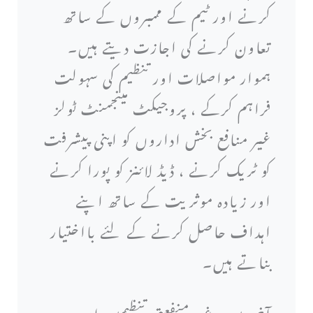
کرنے اور ٹیم کے ممبروں کے ساتھ
تعاون کرنے کی اجازت دیتے ہیں۔
ہموار مواصلات اور تنظیم کی سہولت
فراہم کرکے ، پروجیکٹ مینجمنٹ ٹولز
غیر منافع بخش اداروں کو اپنی پیشرفت
کو ٹریک کرنے ، ڈیڈ لائنز کو پورا کرنے
اور زیادہ موثریت کے ساتھ اپنے
اہداف حاصل کرنے کے لئے بااختیار
بناتے ہیں۔
آخر میں ، غیر منفعتی تنظیمیں ان