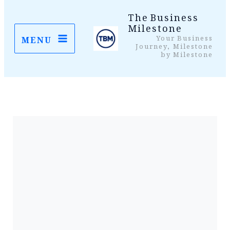
واد
The Business
Milestone
ر
Your Business
MENU
ائیں۔
Journey, Milestone
by Milestone