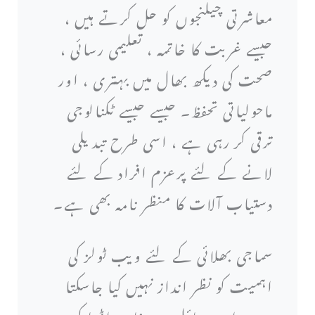
معاشرتی چیلنجوں کو حل کرتے ہیں ،
جیسے غربت کا خاتمہ ، تعلیمی رسائی ،
صحت کی دیکھ بھال میں بہتری ، اور
ماحولیاتی تحفظ۔ جیسے جیسے ٹکنالوجی
ترقی کر رہی ہے ، اسی طرح تبدیلی
لانے کے لئے پرعزم افراد کے لئے
دستیاب آلات کا منظر نامہ بھی ہے۔
سماجی بھلائی کے لئے ویب ٹولز کی
اہمیت کو نظر انداز نہیں کیا جاسکتا