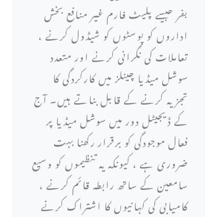
بفر جیسے پلیٹ فارم غیر منافع بخش
اداروں کو پوسٹوں کو شیڈول کرنے ،
تعاملات کی نگرانی کرنے اور متعدد
سوشل میڈیا چینلز میں کارکردگی کا
تجزیہ کرنے کے قابل بناتے ہیں۔ آج
کے ڈیجیٹل دور میں سوشل میڈیا پر
فعال موجودگی کو برقرار رکھنا بہت
ضروری ہے ، کیونکہ یہ تنظیموں کو وسیع
سامعین کے ساتھ رابطہ قائم کرنے ،
کامیابی کی کہانیوں کا اشتراک کرنے