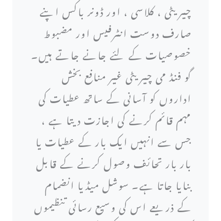
چیریٹی ، کلاسی ، اور ڈونر باکس اپنے
صارف دوست انٹرفیس اور مضبوط
خصوصیات کے لئے جانے جاتے ہیں۔
گو فنڈ می چیریٹی غیر منافع بخش
اداروں کو آسانی کے ساتھ عطیات کی
مہم قائم کرنے کی اجازت دیتا ہے ،
جس سے انہیں ایک بار کے عطیات یا
بار بار تحائف وصول کرنے کے قابل
بنایا جاتا ہے۔ سوشل میڈیا انضمام
کے ذریعے اس کی وسیع رسائی تنظیموں