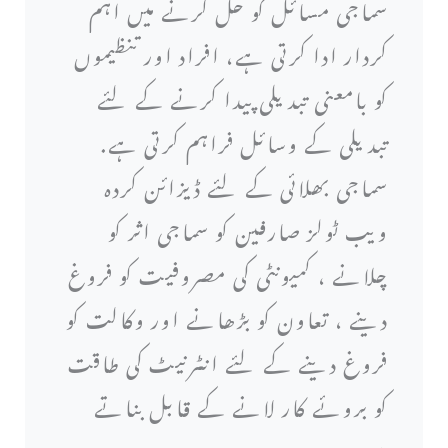
سماجی مسائل کو حل کرنے میں اہم
کردار ادا کرتی ہے، افراد اور تنظیموں
کو بامعنی تبدیلی پیدا کرنے کے لئے
تبدیلی کے وسائل فراہم کرتی ہے.
سماجی بھلائی کے لئے ڈیزائن کردہ
ویب ٹولز صارفین کو سماجی اثر کو
چلانے ، کمیونٹی کی مصروفیت کو فروغ
دینے ، تعاون کو بڑھانے اور وکالت کو
فروغ دینے کے لئے انٹرنیٹ کی طاقت
کو بروئے کار لانے کے قابل بناتے