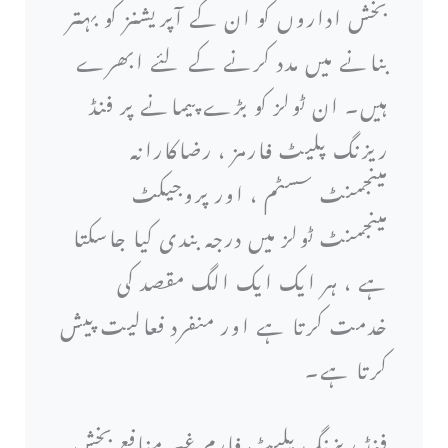
بخش اداروں کو ان کے آپریشنز کو بہتر
بنانے میں مدد کرنے کے لئے ابھرے
ہیں۔ ان ٹولز کو بڑے پیمانے پر فنڈ
ریزنگ پلیٹ فارمز ، رضاکارانہ
مینجمنٹ سسٹم ، اور پروجیکٹ
مینجمنٹ ٹولز میں درجہ بندی کیا جاسکتا
ہے ، ہر ایک ایک الگ مقصد کی
خدمت کرتا ہے اور منفرد فعالیت پیش
کرتا ہے۔
فنڈ ریزنگ پلیٹ فارم غیر منافع بخش