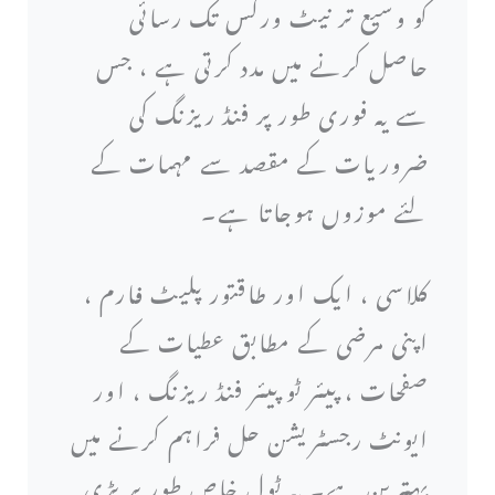
کو وسیع تر نیٹ ورکس تک رسائی
حاصل کرنے میں مدد کرتی ہے ، جس
سے یہ فوری طور پر فنڈ ریزنگ کی
ضروریات کے مقصد سے مہمات کے
لئے موزوں ہوجاتا ہے۔
کلاسی ، ایک اور طاقتور پلیٹ فارم ،
اپنی مرضی کے مطابق عطیات کے
صفحات ، پیئر ٹو پیئر فنڈ ریزنگ ، اور
ایونٹ رجسٹریشن حل فراہم کرنے میں
بہترین ہے۔ یہ ٹول خاص طور پر بڑی