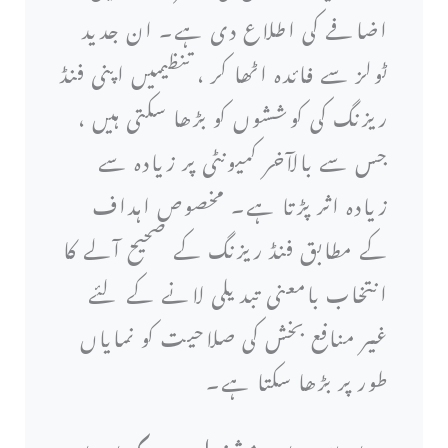
اضافے کی اطلاع دی ہے۔ ان جدید
ٹولز سے فائدہ اٹھا کر ، تنظیمیں اپنی فنڈ
ریزنگ کی کوششوں کو بڑھا سکتی ہیں ،
جس سے بالآخر کمیونٹی پر زیادہ سے
زیادہ اثر پڑتا ہے۔ مخصوص اہداف
کے مطابق فنڈ ریزنگ کے صحیح آلے کا
انتخاب بامعنی تبدیلی لانے کے لئے
غیر منافع بخش کی صلاحیت کو نمایاں
طور پر بڑھا سکتا ہے۔