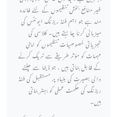
غیر منافع بخش تنظیموں کے لئے فائدہ
مند ہے جو اہم فنڈ ریزنگ ایونٹس کی
میزبانی کرنا چاہتے ہیں۔ کلاسی کی
تجزیاتی خصوصیات تنظیموں کو اپنی
مہمات کو مؤثر طریقے سے ٹریک کرنے
کے قابل بناتی ہیں ، جو ڈیٹا سے چلنے
والی بصیرت کی بنیاد پر مستقبل کی فنڈ
ریزنگ کی حکمت عملی کو بہتر بناتی
ہیں۔