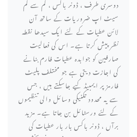
دوسری طرف ، ڈونر باکس ، کم سے کم
سیٹ اپ ضروریات کے ساتھ آن
لائن عطیات کے لئے ایک سیدھا نقطہ
نظر پیش کرتا ہے۔ اس کی فعالیت
صارفین کو جوابدہ عطیات فارم بنانے
کی اجازت دیتی ہے جو مختلف پلیٹ
فارمز پر ایمبیڈ کیے جاسکتے ہیں ، جس
سے یہ محدود تکنیکی وسائل والی تنظیموں
کے لئے ورسٹائل بن جاتا ہے۔ مزید
برآں ، ڈونر باکس بار بار عطیات کی