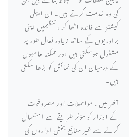
کی وہ خدمت کرتے ہیں۔ ان ایپلی
کیشنز سے فائدہ اٹھا کر ، تنظیمیں اپنی
برادریوں کے ساتھ زیادہ فعال طور پر
مشغول ہوسکتی ہیں اور ممکنہ حامیوں
کے درمیان ان کی نمائش کو بڑھا سکتی
ہیں۔
آخر میں ، مواصلات اور مصروفیت
کے اوزار کو مؤثر طریقے سے استعمال
کرنے سے غیر منافع بخش اداروں کی