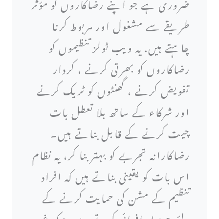
ضروری ہے جو اپنے رضاکاروں کو مؤثر
طریقے سے مشغول اور مربوط کرنا
چاہتے ہیں. یہ ویب ٹولز تنظیموں کو
رضاکاروں کو بھرتی کرنے ، کردار
تفویض کرنے ، گھنٹوں کو ٹریک کرنے
اور شرکاء کے ساتھ بلا تعطل بات
چیت کرنے کے قابل بناتے ہیں۔
رضاکارانہ تجربے کو بہتر بنا کر، یہ نظام
اس بات کو یقینی بناتے ہیں کہ افراد
تنظیم کے مشن کی حمایت کرنے کے
لئے حوصلہ افزائی کرتے رہیں جبکہ غیر