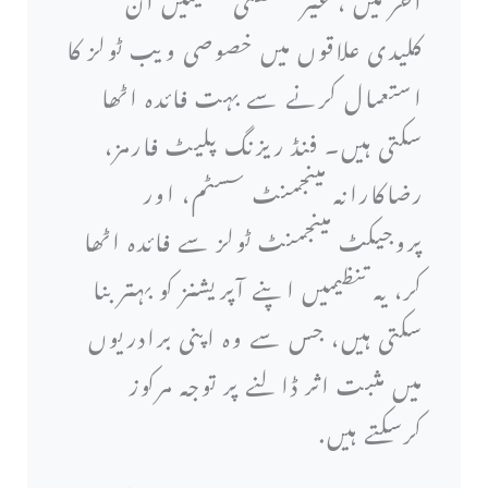
کلیدی علاقوں میں خصوصی ویب ٹولز کا
استعمال کرنے سے بہت فائدہ اٹھا
سکتی ہیں۔ فنڈ ریزنگ پلیٹ فارمز،
رضاکارانہ مینجمنٹ سسٹم، اور
پروجیکٹ مینجمنٹ ٹولز سے فائدہ اٹھا
کر، یہ تنظیمیں اپنے آپریشنز کو بہتر بنا
سکتی ہیں، جس سے وہ اپنی برادریوں
میں مثبت اثر ڈالنے پر توجہ مرکوز
کرسکتے ہیں.