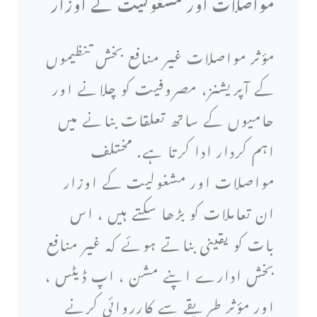
مواصلات اور مشغولیت کے اوزار
مؤثر مواصلات غیر منافع بخش تنظیموں
کے آپریشنز، مصروفیت کو چلانے اور
حامیوں کے ساتھ تعلقات بنانے میں
اہم کردار ادا کرتا ہے. مختلف
مواصلات اور مشغولیت کے اوزار
ان تعاملات کو بڑھا سکتے ہیں ، اس
بات کو یقینی بناتے ہوئے کہ غیر منافع
بخش ادارے اپنے مشن ، اپ ڈیٹس ،
اور مؤثر طریقے سے کارروائی کرنے