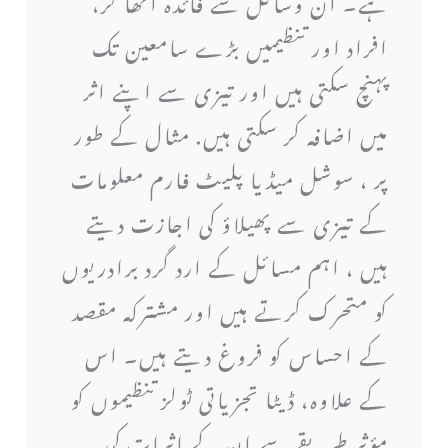
ہے۔ ان وسائل سے فائدہ اٹھا کر،
افراد اور تنظیمیں بڑے سامعین تک
پہنچ سکتی ہیں اور تیزی سے اپنے اثر
میں اضافہ کر سکتی ہیں. مثال کے طور
پر ، سوشل میڈیا پلیٹ فارم معلومات
کے تیزی سے پھیلاؤ کی اجازت دیتے
ہیں ، اہم مسائل کے ارد گرد برادریوں
کو متحرک کرتے ہیں اور مشترکہ مقصد
کے احساس کو فروغ دیتے ہیں۔ اس
کے علاوہ، ڈیٹا تجزیاتی ٹولز تنظیموں کو
مؤثر طریقے سے ان کے اثرات کی