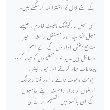
کے لئے کال کا اشتراک کرسکتے ہیں۔
ای میل مارکیٹنگ پلیٹ فارم ، جیسے
میل چیمپ اور مستقل رابطہ ، غیر
منافع بخش اداروں کے لئے اہم
وسائل ہیں۔ یہ ٹولز تنظیموں کو تیار کردہ
پیغامات تیار کرنے اور نیوز لیٹر ،
ایونٹ دعوت نامے ، اور فنڈ ریزنگ
اپیلوں کو براہ راست اپنے حامیوں
کے ان باکسز میں تقسیم کرنے کی