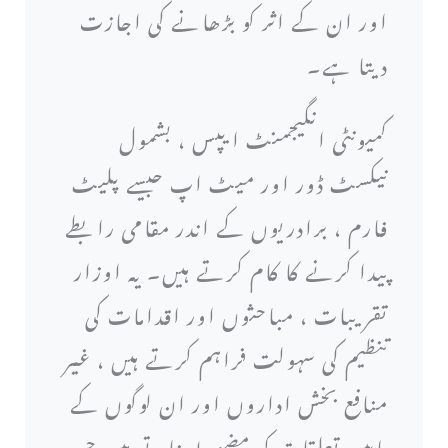
اور ان کے اثر کو بڑھانے کی اجازت
دیتا ہے۔
کمیونٹی انگیجمنٹ ایپس ، بشمول
نیکسٹ ڈور اور میٹ اپ جیسے پلیٹ
فارم ، برادریوں کے اندر مقامی رابطے
پیدا کرنے کا کام کرتے ہیں۔ یہ اوزار
تقریبات ، مباحثوں اور اقدامات کی
تنظیم کی سہولت فراہم کرتے ہیں ، غیر
منافع بخش اداروں اور ان لوگوں کے
مابین تعلقات کو مضبوط بناتے ہیں جن