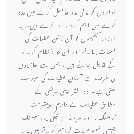
اداروں کو مالی مدد حاصل کرنے میں مدد
کرنے میں اہم کردار ادا کرتے ہیں۔ یہ
اوزار تنظیموں کو آن لائن عطیات کی
مہمات بنانے اور ان کا انتظام کرنے
کے قابل بناتے ہیں ، جس سے حامیوں
کی طرف سے آسان عطیات کی سہولت
ملتی ہے۔ وہ اکثر اپنی مرضی کے
مطابق عطیات کے فارم ، پیشرفت
ٹریکنگ ، اور مربوط ادائیگی پروسیسنگ
جیسی خصوصیات فراہم کرتے ہیں۔ یہ