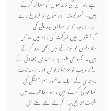
ہے جو ان کی زندگیوں کو متاثر کرتے
ہیں۔ شمولیت اور تنوع کو فروغ دے
کر ، ویب ٹولز سماجی تبدیلی کی
کوششوں میں شرکت کی راہ میں حائل
رکاوٹوں کو توڑنے میں بھی مدد کرتے
ہیں۔ مجموعی طور پر ، سماجی بھلائی کے
لئے ویب ٹولز ٹیکنالوجی اور انسانیت
پسندی کے ایک طاقتور ہم آہنگی کی
نمائندگی کرتے ہیں ، جو معاشرے میں
مثبت نتائج پیدا کرنے کے لئے نئی