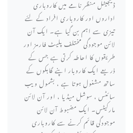
ڈیجیٹل منظر نامے میں کاروباری
اداروں اور کاروباری افراد کے لئے
تیزی سے اہم بن گیا ہے۔ ایک آن
لائن موجودگی مختلف پلیٹ فارمز اور
طریقوں کا احاطہ کرتی ہے جس کے
ذریعے ایک کاروبار اپنے گاہکوں کے
ساتھ مشغول ہوتا ہے ، بشمول ویب
سائٹس ، سوشل میڈیا ، اور آن لائن
مارکیٹس۔ ایک مضبوط آن لائن
موجودگی قائم کرنے سے کاروباری