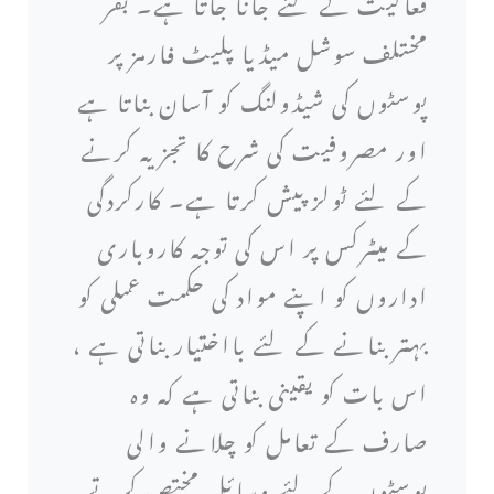
فعالیت کے لئے جانا جاتا ہے۔ بفر
مختلف سوشل میڈیا پلیٹ فارمز پر
پوسٹوں کی شیڈولنگ کو آسان بناتا ہے
اور مصروفیت کی شرح کا تجزیہ کرنے
کے لئے ٹولز پیش کرتا ہے۔ کارکردگی
کے میٹرکس پر اس کی توجہ کاروباری
اداروں کو اپنے مواد کی حکمت عملی کو
بہتر بنانے کے لئے بااختیار بناتی ہے ،
اس بات کو یقینی بناتی ہے کہ وہ
صارف کے تعامل کو چلانے والی
پوسٹوں کے لئے وسائل مختص کرتے