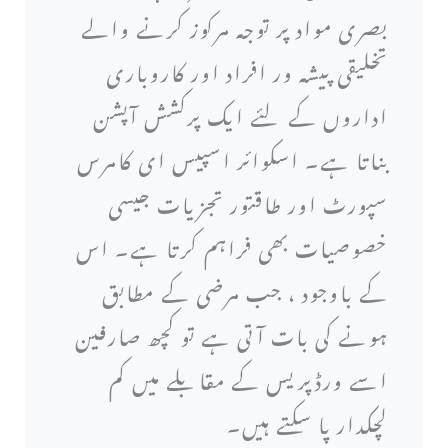
بصری مواد پر توجہ مرکوز کرنے والے
تخلیقی پیشہ ور افراد اور کاروباری
اداروں کے لئے ایک پرکشش آپشن
بناتا ہے۔ اسکوائر اسپیس ای کامرس
سپورٹ اور طاقتور تجزیات جیسی
خصوصیات بھی فراہم کرتا ہے۔ اس
کے باوجود ، جب مرضی کے مطابق
ہونے کی بات آتی ہے تو کچھ صارفین
اسے ورڈپریس کے مقابلے میں کم
لچکدار پا سکتے ہیں۔