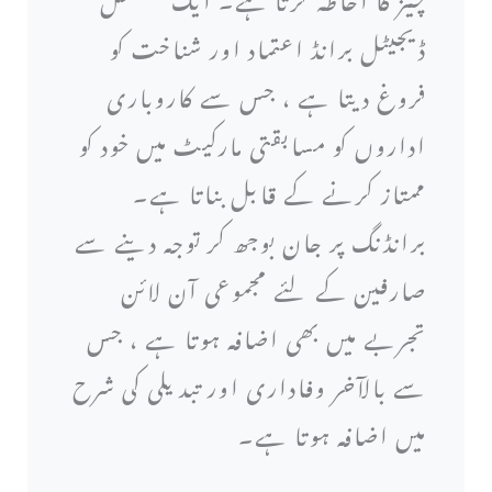
ڈیجیٹل برانڈ اعتماد اور شناخت کو
فروغ دیتا ہے ، جس سے کاروباری
اداروں کو مسابقتی مارکیٹ میں خود کو
ممتاز کرنے کے قابل بناتا ہے۔
برانڈنگ پر جان بوجھ کر توجہ دینے سے
صارفین کے لئے مجموعی آن لائن
تجربے میں بھی اضافہ ہوتا ہے ، جس
سے بالآخر وفاداری اور تبدیلی کی شرح
میں اضافہ ہوتا ہے۔