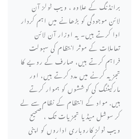
برانڈنگ کے علاوہ ، ویب ٹولز آن
لائن موجودگی کو بڑھانے میں اہم کردار
ادا کرتے ہیں۔ یہ اوزار آن لائن
تعاملات کے موثر انتظام کی سہولت
فراہم کرتے ہیں، صارف کے رویے کا
تجزیہ کرنے میں مدد کرتے ہیں، اور
مارکیٹنگ کی کوششوں کو ہموار کرتے
ہیں. مواد کے انتظام کے نظام سے لے
کر سوشل میڈیا تجزیات تک ، صحیح
ویب ٹولز کاروباری اداروں کو اپنی