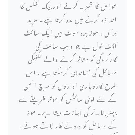
عوامل کا تجزیہ کرنے اور بیک لنکس کا
اندازہ کرنے میں مدد کرتا ہے۔ مزید
برآں ، موز پرو سوٹ میں ایک سائٹ
آڈٹ ٹول ہے جو ویب سائٹ کی
کارکردگی کو متاثر کرنے والے تکنیکی
مسائل کی نشاندہی کرسکتا ہے ، اس
طرح کاروباری اداروں کو سرچ انجن
کے لئے اپنی سائٹس کو مؤثر طریقے سے
بہتر بنانے کی اجازت دیتا ہے۔ موز
کے وسائل کو بروئے کار لاتے ہوئے ،