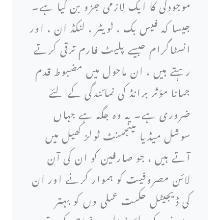
موجودگی کا ایک لازمی جزو بن گیا ہے۔
جیسا کہ فیس بک ، ٹویٹر ، لنکڈ ان ، اور
انسٹاگرام جیسے پلیٹ فارم ترقی کرتے
رہتے ہیں ، ان ماحول میں مضبوط قدم
جمانا مؤثر برانڈ کی نمائندگی کے لئے
ضروری ہے۔ یہ وہ جگہ ہے جہاں
سوشل میڈیا مینجمنٹ ٹولز کھیل میں
آتے ہیں ، جو صارفین کو ان کی آن
لائن مصروفیت کو ہموار کرنے اور ان
کی ڈیجیٹل حکمت عملی وں کو بہتر