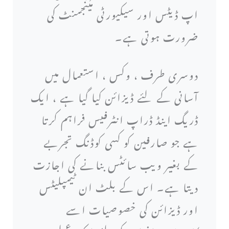
اپ ڈیٹس اور سیکیورٹی مینجمنٹ کی
ضرورت ہوتی ہے۔
دوسری طرف ، وکس ، استعمال میں
آسانی کے لئے ڈیزائن کیا گیا ہے ، ایک
ڈریگ اینڈ ڈراپ انٹرفیس فراہم کرتا
ہے جو صارفین کو کسی کوڈنگ تجربے
کے بغیر ویب سائٹس بنانے کی اجازت
دیتا ہے۔ اس کے بلٹ ان ٹیمپلیٹس
اور ڈیزائن کی خصوصیات اسے