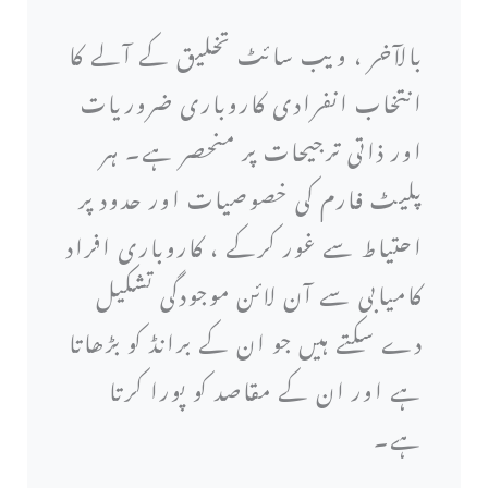
بالآخر ، ویب سائٹ تخلیق کے آلے کا
انتخاب انفرادی کاروباری ضروریات
اور ذاتی ترجیحات پر منحصر ہے۔ ہر
پلیٹ فارم کی خصوصیات اور حدود پر
احتیاط سے غور کرکے ، کاروباری افراد
کامیابی سے آن لائن موجودگی تشکیل
دے سکتے ہیں جو ان کے برانڈ کو بڑھاتا
ہے اور ان کے مقاصد کو پورا کرتا
ہے۔