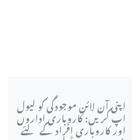
اپنی آن لائن موجودگی کو لیول
اپ کریں: کاروباری اداروں
اور کاروباری افراد کے لئے