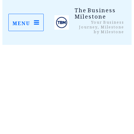
واد
The Business
Milestone
ر
Your Business
MENU
ائیں۔
Journey, Milestone
by Milestone