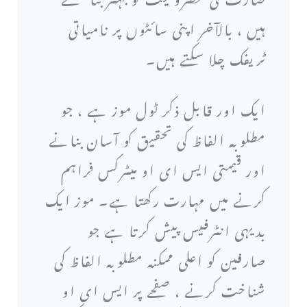
ہیں ، بالآخر اپنی سائٹوں پر نامیاتی
ٹریفک چلا سکتے ہیں۔
ایک اور قابل ذکر ٹول موز ہے ، جو
مطلوبہ الفاظ کی تحقیق کو آسان بنانے
اور قیمتی ایس ای او میٹرکس فراہم
کرنے میں مہارت رکھتا ہے۔ موز ایک
بدیہی انٹرفیس پیش کرتا ہے جو
صارفین کو اعلی ممکنہ مطلوبہ الفاظ کی
شناخت کرنے ، صفحے پر ایس ای او