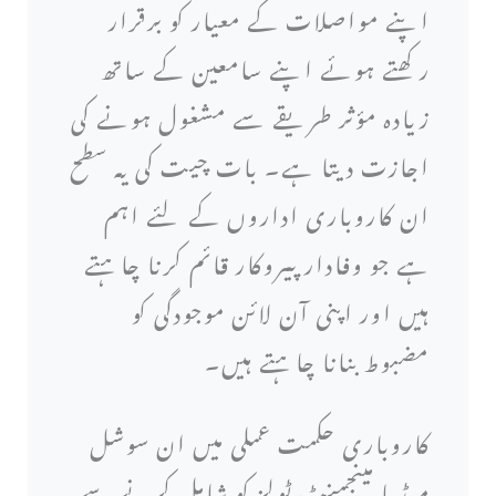
اپنے مواصلات کے معیار کو برقرار
رکھتے ہوئے اپنے سامعین کے ساتھ
زیادہ مؤثر طریقے سے مشغول ہونے کی
اجازت دیتا ہے۔ بات چیت کی یہ سطح
ان کاروباری اداروں کے لئے اہم
ہے جو وفادار پیروکار قائم کرنا چاہتے
ہیں اور اپنی آن لائن موجودگی کو
مضبوط بنانا چاہتے ہیں۔
کاروباری حکمت عملی میں ان سوشل
میڈیا مینجمنٹ ٹولز کو شامل کرنے سے