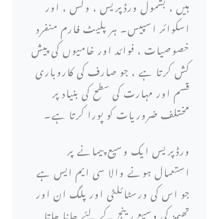
ہیں ، بشمول ورڈپریس ، وکس ، اور
اسکوائر اسپیس۔ ہر پلیٹ فارم منفرد
خصوصیات ، فوائد اور خامیوں کی پیش
کش کرتا ہے ، جو صارف کی کاروباری
قسم اور مہارت کی سطح کی بنیاد پر
مختلف ضروریات کو پورا کرتا ہے۔
ورڈپریس ایک وسیع پیمانے پر
استعمال ہونے والا سی ایم ایس ہے
جو اس کی ورسٹائلٹی اور پلگ ان اور
تھیمز کی وسیع رینج کے لئے جانا جاتا