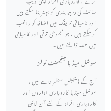
کرکے ، کاروباری افراد اپنی ویب
سائٹ کی درجہ بندی کو بہتر بنا سکتے ہیں
اور نامیاتی ٹریفک میں اضافہ کو راغب
کرسکتے ہیں ، جو مجموعی ترقی اور کامیابی
میں حصہ ڈالتے ہیں۔
سوشل میڈیا مینجمنٹ ٹولز
آج کے ڈیجیٹل منظر نامے میں ،
سوشل میڈیا کاروباری اداروں اور
کاروباری افراد کے لئے آن لائن