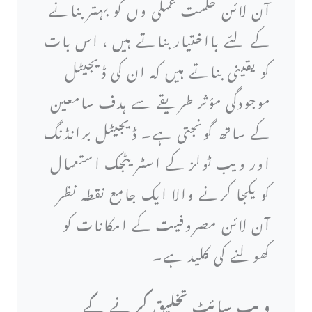
آن لائن حکمت عملی وں کو بہتر بنانے
کے لئے بااختیار بناتے ہیں ، اس بات
کو یقینی بناتے ہیں کہ ان کی ڈیجیٹل
موجودگی مؤثر طریقے سے ہدف سامعین
کے ساتھ گونجتی ہے۔ ڈیجیٹل برانڈنگ
اور ویب ٹولز کے اسٹریٹجک استعمال
کو یکجا کرنے والا ایک جامع نقطہ نظر
آن لائن مصروفیت کے امکانات کو
کھولنے کی کلید ہے۔
ویب سائٹ تخلیق کرنے کے