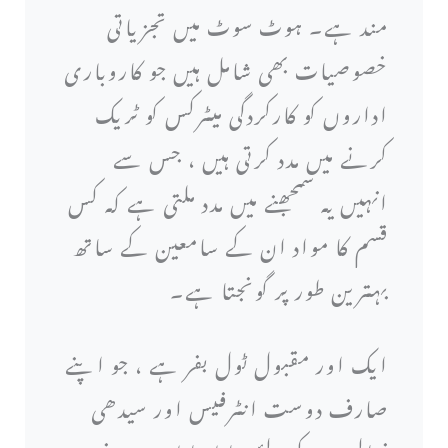
مند ہے۔ ہوٹ سوٹ میں تجزیاتی
خصوصیات بھی شامل ہیں جو کاروباری
اداروں کو کارکردگی میٹرکس کو ٹریک
کرنے میں مدد کرتی ہیں ، جس سے
انہیں یہ سمجھنے میں مدد ملتی ہے کہ کس
قسم کا مواد ان کے سامعین کے ساتھ
بہترین طور پر گونجتا ہے۔
ایک اور مقبول ٹول بفر ہے ، جو اپنے
صارف دوست انٹرفیس اور سیدھی