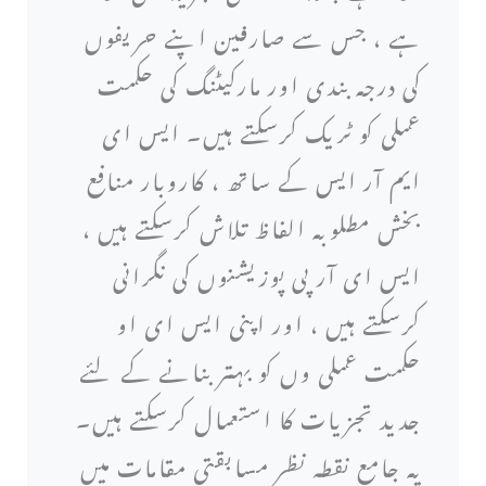
ہے ، جس سے صارفین اپنے حریفوں
کی درجہ بندی اور مارکیٹنگ کی حکمت
عملی کو ٹریک کرسکتے ہیں۔ ایس ای
ایم آر ایس کے ساتھ ، کاروبار منافع
بخش مطلوبہ الفاظ تلاش کرسکتے ہیں ،
ایس ای آر پی پوزیشنوں کی نگرانی
کرسکتے ہیں ، اور اپنی ایس ای او
حکمت عملی وں کو بہتر بنانے کے لئے
جدید تجزیات کا استعمال کرسکتے ہیں۔
یہ جامع نقطہ نظر مسابقتی مقامات میں