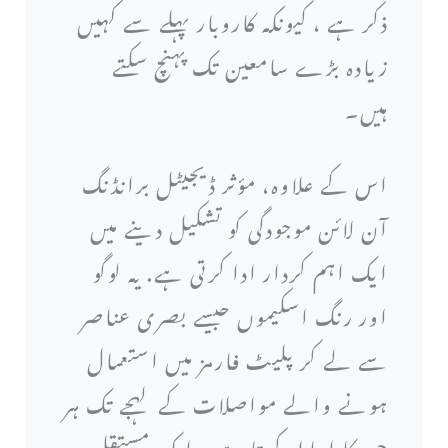
ذکر ہے ، کیونکہ کاروبار پہلے سے کہیں
زیادہ بڑے سامعین تک پہنچ سکتے
ہیں۔
اس کے علاوہ، مؤثر ڈیجیٹل برانڈنگ
آن لائن موجودگی کو تشکیل دینے میں
ایک اہم کردار ادا کرتی ہے. یہ لوگو
اور رنگ اسکیموں جیسے بصری عناصر
سے لے کر پلیٹ فارمز میں استعمال
ہونے والے مواصلات کے لہجے تک ہر
چیز کا احاطہ کرتا ہے۔ ایک مستقل