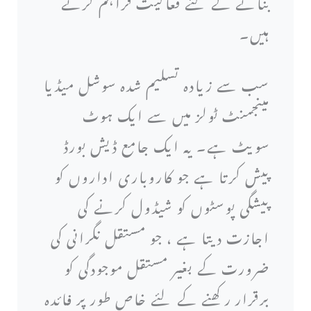
بنانے کے لئے فعالیت فراہم کرتے
ہیں۔
سب سے زیادہ تسلیم شدہ سوشل میڈیا
مینجمنٹ ٹولز میں سے ایک ہوٹ
سویٹ ہے۔ یہ ایک جامع ڈیش بورڈ
پیش کرتا ہے جو کاروباری اداروں کو
پیشگی پوسٹوں کو شیڈول کرنے کی
اجازت دیتا ہے ، جو مستقل نگرانی کی
ضرورت کے بغیر مستقل موجودگی کو
برقرار رکھنے کے لئے خاص طور پر فائدہ