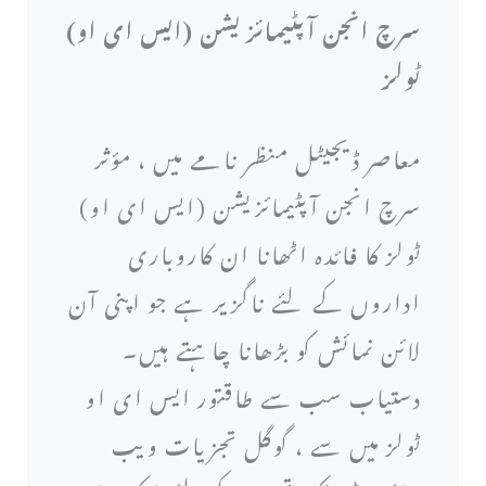
سرچ انجن آپٹیمائزیشن (ایس ای او)
ٹولز
معاصر ڈیجیٹل منظر نامے میں ، مؤثر
سرچ انجن آپٹیمائزیشن (ایس ای او)
ٹولز کا فائدہ اٹھانا ان کاروباری
اداروں کے لئے ناگزیر ہے جو اپنی آن
لائن نمائش کو بڑھانا چاہتے ہیں۔
دستیاب سب سے طاقتور ایس ای او
ٹولز میں سے ، گوگل تجزیات ویب