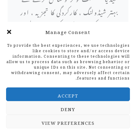
بہتر شیڈولنگ ، کارکردگی کا تجزیہ ، اور
سامعین کی مصروفیت کی اجازت ملتی
Manage Consent
ہے ، بالآخر برانڈ کی آن لائن موجودگی
To provide the best experiences, we use technologies
میں اضافہ ہوتا ہے۔ ہوٹ سویٹ ، بفر
like cookies to store and/or access device
information. Consenting to these technologies will
allow us to process data such as browsing behavior or
، اور اسپروٹ سوشل جیسے ٹولز کا
unique IDs on this site. Not consenting or
withdrawing consent, may adversely affect certain
استعمال کرتے ہوئے ، کمپنیاں مؤثر
features and functions.
طریقے سے سوشل میڈیا کی پیچیدگیوں کو
ACCEPT
حل کرسکتی ہیں اور اپنے برانڈ کے ارد
DENY
گرد ایک متحرک آن لائن کمیونٹی
VIEW PREFERENCES
تشکیل دے سکتی ہیں۔