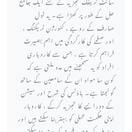
سائٹ ٹریفک تجزیہ کے لئے ایک جامع
حل کے طور پر کھڑا ہے۔ یہ ٹول
صارف کے رویے ، کنورژن ٹریکنگ ،
اور صفحے کی کارکردگی میں اہم بصیرت
فراہم کرتا ہے ، جس سے کاروباری
افراد کو یہ سمجھنے میں مدد ملتی ہے کہ
کون سا مواد ان کے سامعین کے ساتھ
گونجتا ہے۔ باؤنس کی شرح اور سیشن
کے دورانیے کا تجزیہ کرکے ، کاروبار
اپنی حکمت عملی کو بہتر بنا سکتے ہیں اور
صارف کی مصروفیت کو بہتر بنا سکتے