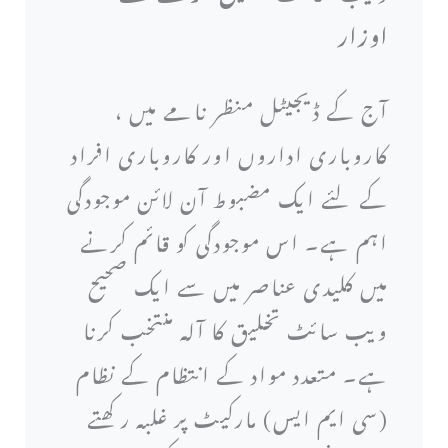
اوزار
آج کے ڈیجیٹل منظر نامے میں ،
کاروباری اداروں اور کاروباری افراد
کے لئے ایک مضبوط آن لائن موجودگی
اہم ہے۔ اس موجودگی کو قائم کرنے
میں کلیدی عناصر میں سے ایک صحیح
ویب سائٹ تخلیق کا آلہ منتخب کرنا
ہے۔ متعدد مواد کے انتظام کے نظام
(سی ایم ایس) مارکیٹ پر غلبہ رکھتے