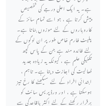
ہے۔ یہ ایک اعلی درجے کی تخصیص
پیش کرتا ہے ، جو اسے تمام سائز کے
کاروباروں کے لئے موزوں بناتا ہے۔
پلیٹ فارم خاص طور پر ان لوگوں کے
لئے فائدہ مند ہے جن کے پاس کچھ
تکنیکی علم ہے ، کیونکہ یہ زیادہ جدید
فعالیت کی اجازت دیتا ہے۔ تاہم ،
ابتدائی افراد کے لئے سیکھنے کا رخ تیز
ہوسکتا ہے ، اور ورڈپریس سائٹ کو
برقرار رکھنے کے لئے اکثر باقاعدگی سے