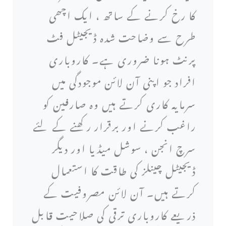
کا رخ کرنے کے ساتھ ، ایک اچھی
طرح سے وضاحت شدہ ڈیجیٹل فٹ
پرنٹ ہونا ضروری ہے۔ کاروباری
افراد جو اپنی آن لائن موجودگی میں
سرمایہ کاری کرتے ہیں وہ صارفین کو
راغب کرنے اور برقرار رکھنے کے لئے
سرچ انجن ، سوشل میڈیا اور دیگر
ڈیجیٹل چینلز کی طاقت کا استعمال
کرتے ہیں۔ آن لائن مصروفیت کے
ذریعے کاروباری ترقی کی صلاحیت قابل