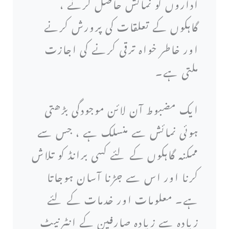
اداروں کو نمائش حاصل کرنے ،
گاہکوں کے تعلقات کی پرورش کرنے
اور خاطر خواہ ترقی کرنے کی اجازت
ملتی ہے۔
ایک مضبوط آن لائن موجودگی بڑھتی
ہوئی نمائش سے منسلک ہے ، جس سے
ممکنہ گاہکوں کے لئے کسی برانڈ کو تلاش
کرنا اور اس سے جڑنا آسان ہوجاتا
ہے۔ معلومات اور خدمات کے لئے
زیادہ سے زیادہ صارفین کے انٹرنیٹ