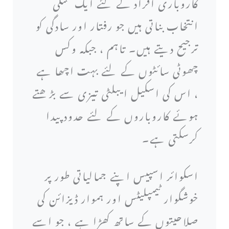
کاروباری افراد کے لئے ایک عملی
انتخاب بناتی ہیں جو رفتار اور سادگی کو
ترجیح دیتے ہیں۔ تاہم ، جبکہ وکس
چھوٹی سائٹوں کے لئے بہت اچھا ہے
، اس کی اسکیل ایبلٹی تیزی سے بڑھتے
ہوئے کاروباروں کے لئے حدود پیدا
کرسکتی ہے۔
اسکوائر اسپیس اپنے جمالیاتی طور پر
خوشگوار ٹیمپلیٹس اور ہموار ڈیزائن کی
صلاحیتوں کے ساتھ کھڑا ہے ، جو اسے