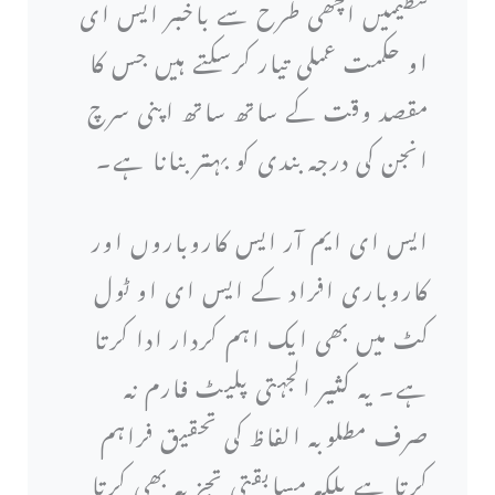
تنظیمیں اچھی طرح سے باخبر ایس ای
او حکمت عملی تیار کرسکتے ہیں جس کا
مقصد وقت کے ساتھ ساتھ اپنی سرچ
انجن کی درجہ بندی کو بہتر بنانا ہے۔
ایس ای ایم آر ایس کاروباروں اور
کاروباری افراد کے ایس ای او ٹول
کٹ میں بھی ایک اہم کردار ادا کرتا
ہے۔ یہ کثیر الجہتی پلیٹ فارم نہ
صرف مطلوبہ الفاظ کی تحقیق فراہم
کرتا ہے بلکہ مسابقتی تجزیہ بھی کرتا