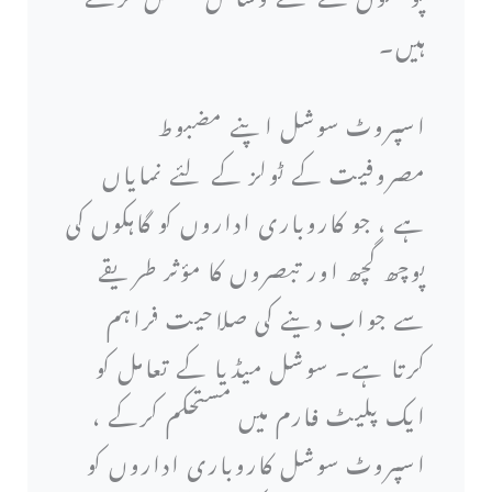
ہیں۔
اسپروٹ سوشل اپنے مضبوط
مصروفیت کے ٹولز کے لئے نمایاں
ہے ، جو کاروباری اداروں کو گاہکوں کی
پوچھ گچھ اور تبصروں کا مؤثر طریقے
سے جواب دینے کی صلاحیت فراہم
کرتا ہے۔ سوشل میڈیا کے تعامل کو
ایک پلیٹ فارم میں مستحکم کرکے ،
اسپروٹ سوشل کاروباری اداروں کو