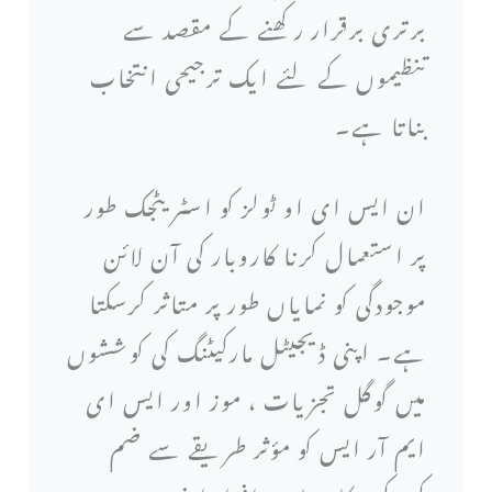
برتری برقرار رکھنے کے مقصد سے
تنظیموں کے لئے ایک ترجیحی انتخاب
بناتا ہے۔
ان ایس ای او ٹولز کو اسٹریٹجک طور
پر استعمال کرنا کاروبار کی آن لائن
موجودگی کو نمایاں طور پر متاثر کرسکتا
ہے۔ اپنی ڈیجیٹل مارکیٹنگ کی کوششوں
میں گوگل تجزیات ، موز اور ایس ای
ایم آر ایس کو مؤثر طریقے سے ضم