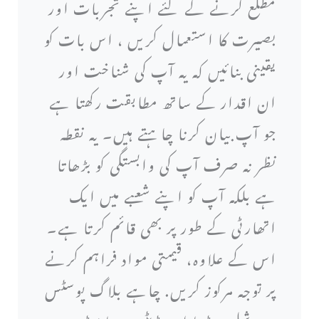
مطلع کرنے کے لئے اپنے تجربات اور
بصیرت کا استعمال کریں ، اس بات کو
یقینی بنائیں کہ یہ آپ کی شناخت اور
ان اقدار کے ساتھ مطابقت رکھتا ہے
جو آپ بیان کرنا چاہتے ہیں۔ یہ نقطہ
نظر نہ صرف آپ کی وابستگی کو بڑھاتا
ہے بلکہ آپ کو اپنے شعبے میں ایک
اتھارٹی کے طور پر بھی قائم کرتا ہے۔
اس کے علاوہ، قیمتی مواد فراہم کرنے
پر توجہ مرکوز کریں. چاہے بلاگ پوسٹس