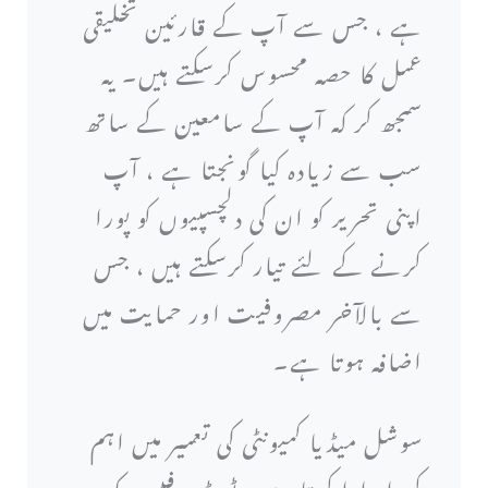
ہے ، جس سے آپ کے قارئین تخلیقی
عمل کا حصہ محسوس کرسکتے ہیں۔ یہ
سمجھ کر کہ آپ کے سامعین کے ساتھ
سب سے زیادہ کیا گونجتا ہے ، آپ
اپنی تحریر کو ان کی دلچسپیوں کو پورا
کرنے کے لئے تیار کرسکتے ہیں ، جس
سے بالآخر مصروفیت اور حمایت میں
اضافہ ہوتا ہے۔
سوشل میڈیا کمیونٹی کی تعمیر میں اہم
کردار ادا کرتا ہے۔ ٹویٹر ، فیس بک