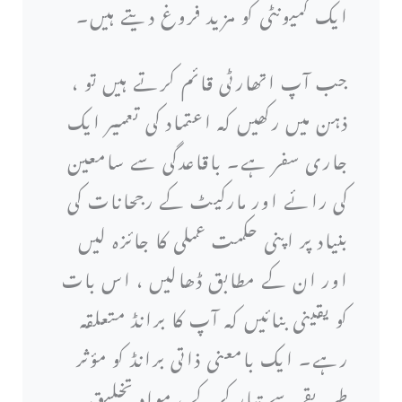
ایک کمیونٹی کو مزید فروغ دیتے ہیں۔
جب آپ اتھارٹی قائم کرتے ہیں تو ،
ذہن میں رکھیں کہ اعتماد کی تعمیر ایک
جاری سفر ہے۔ باقاعدگی سے سامعین
کی رائے اور مارکیٹ کے رجحانات کی
بنیاد پر اپنی حکمت عملی کا جائزہ لیں
اور ان کے مطابق ڈھالیں ، اس بات
کو یقینی بنائیں کہ آپ کا برانڈ متعلقہ
رہے۔ ایک بامعنی ذاتی برانڈ کو مؤثر
طریقے سے تیار کرکے ، مواد تخلیق