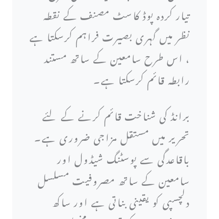
تیار کردہ پوڈ کاسٹ مصنف کے نقطہ
نظر میں گہری بصیرت فراہم کرسکتا ہے
، اس طرح سامعین کے ساتھ مستند
رابطہ قائم کرسکتا ہے۔
برانڈ کی شناخت قائم کرنے کے لئے
تحریر میں مستقل مزاجی ضروری ہے۔
باقاعدگی سے پوسٹنگ شیڈول اور
سامعین کے ساتھ مصروفیت مسلسل
دلچسپی کو یقینی بناتی ہے اور ساکھ