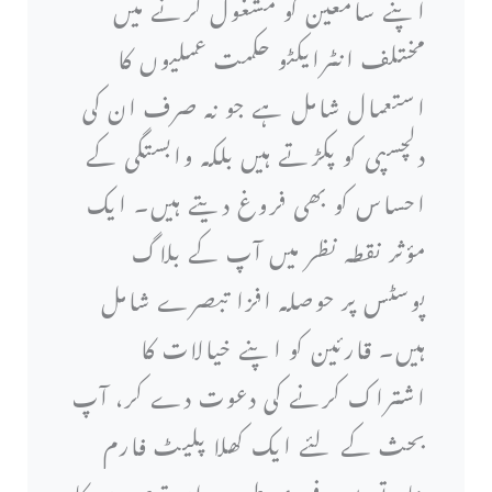
اپنے سامعین کو مشغول کرنے میں
مختلف انٹرایکٹو حکمت عملیوں کا
استعمال شامل ہے جو نہ صرف ان کی
دلچسپی کو پکڑتے ہیں بلکہ وابستگی کے
احساس کو بھی فروغ دیتے ہیں۔ ایک
مؤثر نقطہ نظر میں آپ کے بلاگ
پوسٹس پر حوصلہ افزا تبصرے شامل
ہیں۔ قارئین کو اپنے خیالات کا
اشتراک کرنے کی دعوت دے کر، آپ
بحث کے لئے ایک کھلا پلیٹ فارم
بناتے ہیں. فوری طور پر ان تبصروں کا