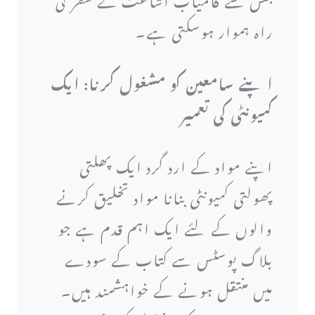
راہ ہموار ہوسکتی ہے۔
اپنے سامعین کو مشغول کرنا: ایک
کمیونٹی کی تعمیر
اپنے مواد کے ارد گرد ایک پھلتی
پھولتی کمیونٹی بنانا مواد تخلیق کرنے
والوں کے لئے ایک اہم قدم ہے جو
بلاگ پوسٹس سے کتاب کے سودے
میں منتقل ہونے کے خواہشمند ہیں۔