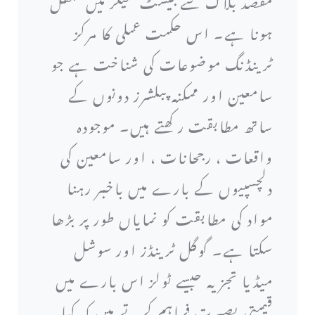
مقصد بلاگ سے بیسٹ سیلر میں منتقل
ہونا ہے۔ اس حکمت عملی کا مرکز
ٹرینڈنگ موضوعات کی شناخت ہے جو
سامعین اور ممکنہ پبلشرز دونوں کے
ساتھ مطابقت رکھتے ہیں۔ موجودہ
واقعات ، رجحانات ، اور سامعین کی
دلچسپیوں کے بارے میں باخبر رہنا
مواد کی مطابقت کو نمایاں طور پر بڑھا
سکتا ہے۔ گوگل ٹرینڈز اور سوشل
میڈیا تجزیہ جیسے ٹولز اس بارے میں
قیمتی بصیرت فراہم کرتے ہیں کہ کیا