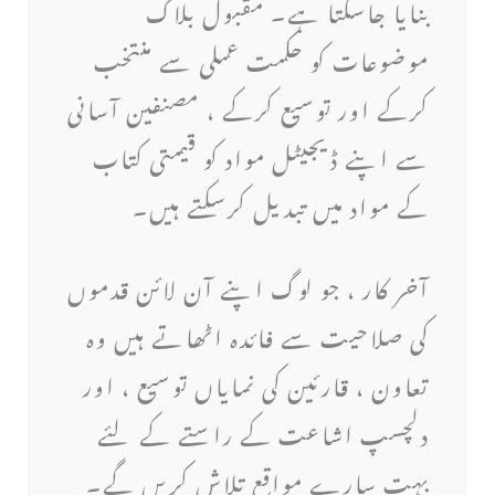
بنایا جاسکتا ہے۔ مقبول بلاگ
موضوعات کو حکمت عملی سے منتخب
کرکے اور توسیع کرکے ، مصنفین آسانی
سے اپنے ڈیجیٹل مواد کو قیمتی کتاب
کے مواد میں تبدیل کرسکتے ہیں۔
آخر کار ، جو لوگ اپنے آن لائن قدموں
کی صلاحیت سے فائدہ اٹھاتے ہیں وہ
تعاون ، قارئین کی نمایاں توسیع ، اور
دلچسپ اشاعت کے راستے کے لئے
بہت سارے مواقع تلاش کریں گے۔