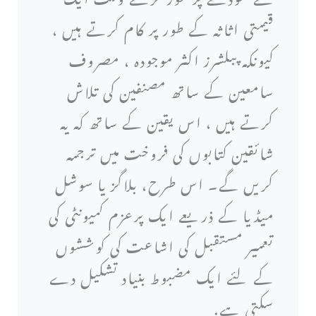
قیمتی اثاثہ کے طور پر کام کرتے ہیں ،
کیونکہ پبلشرز اکثر موجودہ ، مصروف
سامعین کے ساتھ مصنفین کی تلاش
کرتے ہیں ، اس یقین کے ساتھ کہ یہ
شائقین کتابوں کی فروخت میں ترجمہ
کریں گے۔ اس طرح، بلاگز یا سوشل
میڈیا کے ذریعے ایک پرعزم کمیونٹی کی
تعمیر مستقبل کی اشاعت کی کوششوں
کے لئے ایک مضبوط بنیاد تشکیل دے
سکتی ہے.