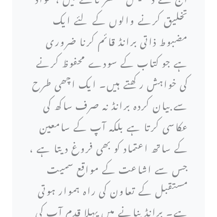
تخلیق کرنے والوں کے لئے ایک
مضبوط ذاتی برانڈ قائم کرنا ضروری
ہے جو کتاب کے سودے محفوظ کرنے
کی خواہش رکھتے ہیں۔ ایک اچھی طرح
سے بیان کردہ برانڈ نہ صرف ساکھ کی
عکاسی کرتا ہے بلکہ آپ کے سامعین
کے ساتھ اعتماد کو بھی فروغ دیتا ہے ،
جس سے اشاعت کے مواقع سمیت
مستقبل کے تعاون کی راہ ہموار ہوتی
ہے۔ برانڈ بنانے میں پہلا قدم آپ کی