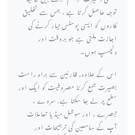
توجہ حاصل کرتا ہے ، جس سے تخلیق
کاروں کو ایسی پوسٹس تیار کرنے کی
اجازت ملتی ہے جو بروقت اور
دلچسپ ہوں۔
اس کے علاوہ، قارئین سے براہ راست
بصیرت جمع کرنا مصروفیت کو ایک اور
سطح پر لے جا سکتا ہے. سروے ،
تبصرے ، اور سوشل میڈیا تعاملات
آپ کے سامعین کی ترجیحات اور