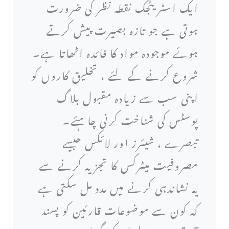
ایک اسٹریٹجک نقطہ نظر کی ضرورت
ہوتی ہے جو تازہ بصیرت پیش کرتے
ہوئے موجودہ مواد کا فائدہ اٹھاتا ہے۔
شروع کرنے کے لئے ، تخلیق کاروں کو
اپنی سب سے زیادہ مقبول بلاگ
پوسٹس کی شناخت کرنی چاہئے۔
تبصرے ، شیئرز اور لائکس جیسے
مصروفیت میٹرکس کا تجزیہ کرنے سے
یہ نشاندہی کرنے میں مدد مل سکتی ہے
کہ کون سے موضوعات قارئین کو پسند