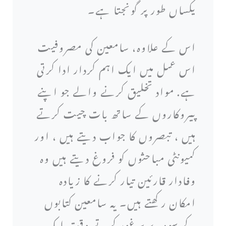
یکساں طور پر گونجتا ہے۔
اس کے علاوہ، سامعین کی مصروفیت
اس عمل میں ایک اہم کردار ادا کرتی
ہے. مواد تخلیق کرنے والے جو اپنے
پیروکاروں کے ساتھ بات چیت کرتے
ہیں ، تبصروں کا جواب دیتے ہیں ، اور
کمیونٹی مباحثوں کو فروغ دیتے ہیں وہ
وفادار قارئین تیار کرنے کا زیادہ
امکان رکھتے ہیں۔ یہ سامعین کتابوں
کے سودے پر غور کرتے وقت ایک