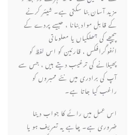
مزید آسان بنا سکتی ہے۔ شیئر کرنے
کے قابل مواد بنانا ، جیسے پردے کے
پیچھے کی جھلکیاں یا معلوماتی
انفوگرافکس ، قارئین کو اس لفظ کو
پھیلانے کی ترغیب دیتے ہیں ، جس سے
آپ کی برادری میں نئے ممبروں کو
راغب کیا جاتا ہے۔
اس عمل میں رائے کا جواب دینا
ضروری ہے۔ چاہے یہ تعریف ہو یا