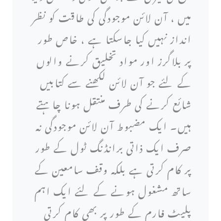
میں ، آن لائن موجودگی کی طاقت کو نظر
انداز نہیں کیا جاسکتا ہے ، خاص طور
پر بلاگرز اور مواد تخلیق کرنے والوں
کے لئے جو آن لائن لکھنے سے کتابیں
شائع کرنے کی طرف منتقل ہونا چاہتے
ہیں۔ ایک مضبوط آن لائن موجودگی نہ
صرف ایک ذاتی برانڈنگ ٹول کے طور
پر کام کرتی ہے بلکہ وقف سامعین کے
ساتھ مشغول ہونے کے لئے ایک اہم
پلیٹ فارم کے طور پر بھی کام کرتی