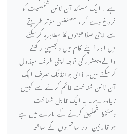
ہے۔ ایک مستند آن لائن شخصیت کو
فروغ دے کر ، مصنفین مؤثر طریقے
سے اپنی صلاحیتوں کا مظاہرہ کرسکتے
ہیں اور اپنے کام میں دلچسپی رکھنے
والے پبلشرز کی توجہ اپنی طرف مبذول
کرسکتے ہیں۔ ذاتی برانڈنگ صرف ایک
آن لائن شناخت قائم کرنے سے کہیں
زیادہ ہے۔ یہ ایک قابل شناخت
دستخط تخلیق کرنے کے بارے میں ہے
جو قارئین اور ساتھیوں کے ساتھ