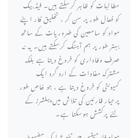
مطالبات کو ظاہر کرسکتے ہیں۔ فیڈ بیک
کو فعال طور پر سن کر ، تخلیق کار اپنے
مواد کو سامعین کی ضروریات کے ساتھ
بہتر طور پر ہم آہنگ کرسکتے ہیں۔ یہ نہ
صرف وفاداری کو فروغ دیتا ہے بلکہ
مشترکہ مفادات کے ارد گرد ایک
کمیونٹی کو فروغ دیتا ہے ، جو خاص طور
پر تیار قارئین کی تلاش میں پبلشرز کے
لئے پرکشش ہوسکتا ہے۔
مواد فارمیٹس میں تنوع ایک مضبوط