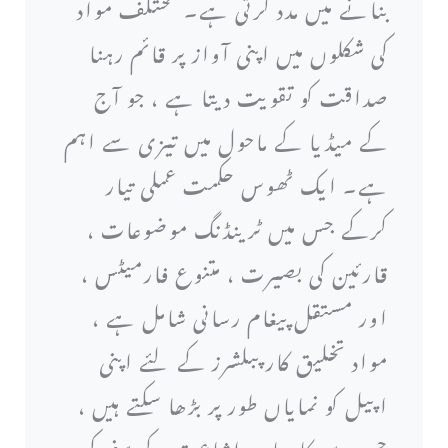
بنانے میں مدد کرتی ہے۔ مختلف مواد
کی شکلوں میں اپنی آواز پر قائم رہنا
صداقت کو تقویت دیتا ہے ، جو آج
کے میڈیا کے ماحول میں تیزی سے اہم
ہے۔ ایک ٹھوس حکمت عملی تیار
کرکے جس میں ٹرینڈنگ موضوعات ،
قارئین کی بصیرت ، متنوع فارمیٹس ،
اور مستقل پیغام رسانی شامل ہے ،
مواد تخلیق کار پبلشرز کے لئے اپنی
اپیل کو نمایاں طور پر بڑھا سکتے ہیں ،
جس سے کامیاب اشاعت کے سفر کی