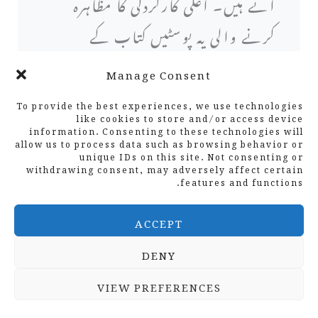
آتے ہیں۔ اعلی کارکردگی کا مظاہرہ
کرنے والی یہ پوسٹیں کتاب کے
خیالات کے لئے بہترین نقطہ آغاز کے
Manage Consent
طور پر کام کرتی ہیں ، جو ایک ایسی بنیاد
To provide the best experiences, we use technologies
like cookies to store and/or access device
فراہم کرتی ہیں جس میں پہلے سے ہی
information. Consenting to these technologies will
allow us to process data such as browsing behavior or
سامعین زیادہ گہرائی سے کوریج کے
unique IDs on this site. Not consenting or
withdrawing consent, may adversely affect certain
features and functions.
خواہشمند ہیں۔
ACCEPT
ایک بار بلاگ پوسٹس منتخب ہونے
DENY
کے بعد ، خلا کو پر کرنا ضروری ہے۔
VIEW PREFERENCES
اس میں منتخب کردہ موضوعات پر وسیع