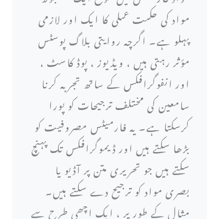
مواد کی حکمت عملی کا ایک اور لازمی
پہلو ہے۔ اگرچہ روایتی بلاگ پوسٹس
مؤثر رہتی ہیں ، ویڈیوز ، پوڈ کاسٹ ،
اور انفوگرافکس کے ساتھ تجربہ کرنا
سامعین کی مختلف ترجیحات کو پورا
کرسکتا ہے۔ یہ فارمیٹس مصروفیت کو
بڑھا سکتے ہیں اور ڈیموگرافکس تک پہنچ
سکتے ہیں جو تحریری متن پر آڈیو یا
بصری مواد کو ترجیح دے سکتے ہیں۔
مثال کے طور پر ، ایک اچھی طرح سے