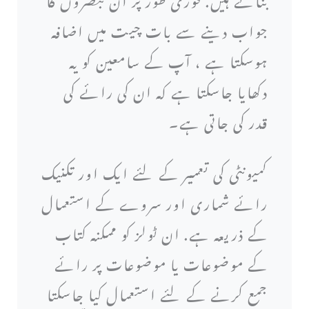
جواب دینے سے بات چیت میں اضافہ
ہوسکتا ہے ، آپ کے سامعین کو یہ
دکھایا جاسکتا ہے کہ ان کی رائے کی
قدر کی جاتی ہے۔
کمیونٹی کی تعمیر کے لئے ایک اور تکنیک
رائے شماری اور سروے کے استعمال
کے ذریعہ ہے. ان ٹولز کو ممکنہ کتاب
کے موضوعات یا موضوعات پر رائے
جمع کرنے کے لئے استعمال کیا جاسکتا