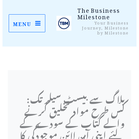
واد
The Business
Milestone
ر
Your Business
MENU
ائیں۔
Journey, Milestone
by Milestone
بلاگ سے بیسٹ سیلر تک:
کس طرح مواد تخلیق کرنے
والے کتاب کے سودے کے
لئے اپنی آن لائن موجودگی کا