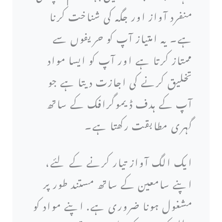
منفرد آواز اور جگہ کی شناخت کرنا
ہے۔ یہ امتیاز آپ کو حریفوں سے
ممتاز کرتا ہے اور آپ کو ایسا مواد
تخلیق کرنے کی اجازت دیتا ہے جو
آپ کے ہدف ڈیموگرافک کے ساتھ
گہری مطابقت رکھتا ہے۔
ایک الگ آواز تیار کرنے کے لئے،
اپنے سامعین کے ساتھ مستند طور پر
مشغول ہونا ضروری ہے. اپنے مواد کو