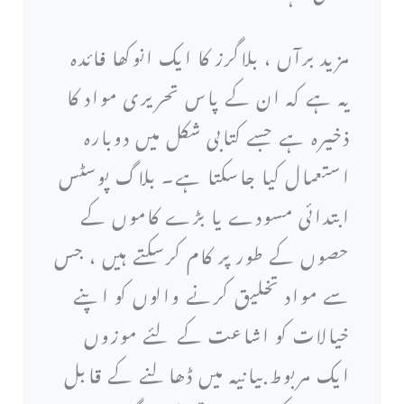
مزید برآں ، بلاگرز کا ایک انوکھا فائدہ
یہ ہے کہ ان کے پاس تحریری مواد کا
ذخیرہ ہے جسے کتابی شکل میں دوبارہ
استعمال کیا جاسکتا ہے۔ بلاگ پوسٹس
ابتدائی مسودے یا بڑے کاموں کے
حصوں کے طور پر کام کرسکتے ہیں ، جس
سے مواد تخلیق کرنے والوں کو اپنے
خیالات کو اشاعت کے لئے موزوں
ایک مربوط بیانیہ میں ڈھالنے کے قابل