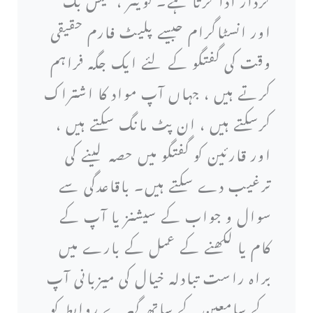
اور انسٹاگرام جیسے پلیٹ فارم حقیقی
وقت کی گفتگو کے لئے ایک جگہ فراہم
کرتے ہیں ، جہاں آپ مواد کا اشتراک
کرسکتے ہیں ، ان پٹ مانگ سکتے ہیں ،
اور قارئین کو گفتگو میں حصہ لینے کی
ترغیب دے سکتے ہیں۔ باقاعدگی سے
سوال و جواب کے سیشنز یا آپ کے
کام یا لکھنے کے عمل کے بارے میں
براہ راست تبادلہ خیال کی میزبانی آپ
کے سامعین کے ساتھ گہرے روابط کو