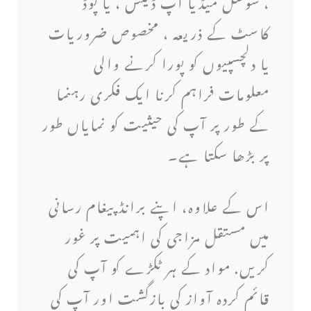
، سوشل میڈیا اپ ڈیٹس ، یا پوڈ
کاسٹ کے ذریعہ ، مخصوص ضروریات
یا دلچسپیوں کو پورا کرنے والی
معلومات فراہم کرنا ایک فکری رہنما
کے طور پر آپ کی حیثیت کو نمایاں طور
پر بڑھا سکتا ہے۔
اس کے علاوہ، اپنے برانڈ پیغام رسانی
میں مستقل مزاجی کی اہمیت پر غور
کریں. مواد کے ہر ٹکڑے کو آپ کی
قائم کردہ آواز کی بازگشت اور آپ کی