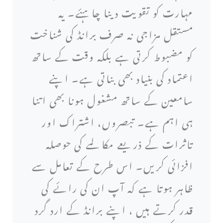
مہارت کو تقویت دینا چاہئے۔ یہ
مستقل مزاجی نہ صرف برانڈ کی شناخت
کو مضبوط کرتی ہے بلکہ وقت کے ساتھ
اعتماد کی بنیاد بھی بناتی ہے۔ اپنے
سامعین کے ساتھ مشغول ہونا بھی اتنا
ہی اہم ہے۔ تبصروں، اشتراک اور
تاثرات کے ذریعے مکالمے کی حوصلہ
افزائی کریں۔ اس طرح کے تعامل سے
ظاہر ہوتا ہے کہ آپ ان کی رائے کی
قدر کرتے ہیں ، اپنے برانڈ کے ارد گرد