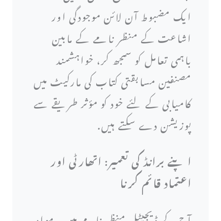
ایک مضبوط آن لائن موجودگی اور
اشاعت کے منظر نامے کے مابین
باہمی تعامل کو سمجھ کر، خواہشمند
مصنفین مسابقتی کتاب کی مارکیٹ میں
کامیابی کے لئے خود کو مؤثر طریقے سے
پوزیشن دے سکتے ہیں.
اپنے برانڈ کی تعمیر: اتھارٹی اور
اعتماد قائم کرنا
آج کے ڈیجیٹل منظر نامے میں ، مواد