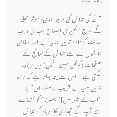
آگے کی تلاش کی درجہ بندی: مؤثر محلے
کے سرچ انجن کی اصلاح آپ کی ویب
سائٹ کو تازہ ترین بناتی ہے اور مقامی
تلاشوں کے لئے تلاش کے نتائج کے
صفحات (گوگل جیسے انجن) میں زیادہ
لگتی ہے۔ اس سے پتہ چلتا ہے کہ تازہ
ترین "میرے قریب ریستوراں” یا "
[آپ کے شہر میں]] پلمبرز” کو آزمانے
سے آپ کے تجارتی کاروبار کو تلاش