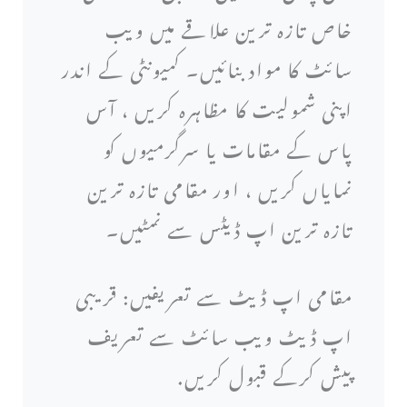
خاص تازہ ترین علاقے میں ویب
سائٹ کا مواد بنائیں۔ کمیونٹی کے اندر
اپنی شمولیت کا مظاہرہ کریں ، آس
پاس کے مقامات یا سرگرمیوں کو
نمایاں کریں ، اور مقامی تازہ ترین
تازہ ترین اپ ڈیٹس سے نمٹیں۔
مقامی اپ ڈیٹ سے تعریفیں: قریبی
اپ ڈیٹ ویب سائٹ سے تعریف
پیش کرکے قبول کریں.