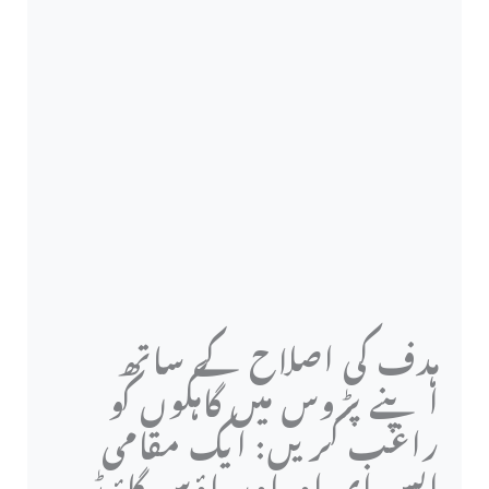
ہدف کی اصلاح کے ساتھ
اپنے پڑوس میں گاہکوں کو
راغب کریں: ایک مقامی
ایس ای او پاور ہاؤس گائیڈ