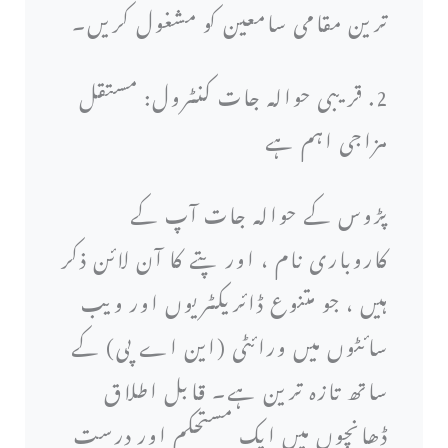
ترین مقامی سامعین کو مشغول کریں۔
2. قریبی حوالہ جات کنٹرول: مستقل
مزاجی اہم ہے
پڑوس کے حوالہ جات آپ کے
کاروباری نام ، اور پتے کا آن لائن ذکر
ہیں ، جو متنوع ڈائریکٹریوں اور ویب
سائٹوں میں ورائٹی (این اے پی) کے
ساتھ تازہ ترین ہے۔ قابل اطلاق
ڈھانچوں میں ایک مستحکم اور درست