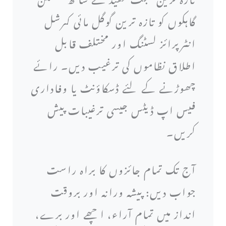
گاہکوں کو تازہ ترین گوگل مائی کمرشل
انٹرپرائز لسٹنگ اور مختلف قابل
اطلاق نظاموں کی ترغیب دیں۔ رائے
چھوڑنے کے لئے ڈسکاؤنٹ یا وفاداری
فیس اپ ڈیٹس جیسی ترغیبات پیش
کریں۔
آج تک تمام جائزوں کا براہ راست
جواب دیں: پیشہ ورانہ اور بروقت
انداز میں تمام آراء، اچھے اور برے،