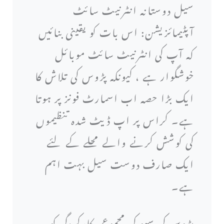
سیل دوستانہ انٹرنیٹ سائٹ
آپٹیمائزیشن: اس بات کو یقینی بنائیں
کہ آپ کی انٹرنیٹ سائٹ موبائل
خوشگوار ہے ، کیونکہ پڑوس کی تلاش کا
ایک بڑا حصہ اب اسمارٹ فونز پر ہوتا
ہے۔ کراس پر اپ ڈیٹ شدہ تنظیموں
کی کوشش کرنے والے محلے کے لئے
ایک صارف دوست سیل بہت اہم
ہے۔
پڑوس کی سیو کی مجموعی کارکردگی کو