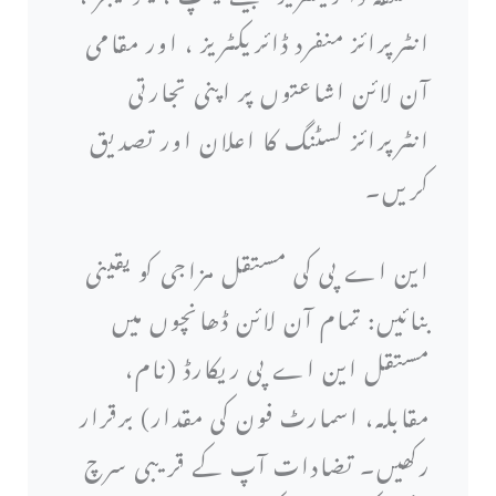
انٹرپرائز منفرد ڈائریکٹریز ، اور مقامی
آن لائن اشاعتوں پر اپنی تجارتی
انٹرپرائز لسٹنگ کا اعلان اور تصدیق
کریں۔
این اے پی کی مستقل مزاجی کو یقینی
بنائیں: تمام آن لائن ڈھانچوں میں
مستقل این اے پی ریکارڈ (نام،
مقابلہ، اسمارٹ فون کی مقدار) برقرار
رکھیں۔ تضادات آپ کے قریبی سرچ