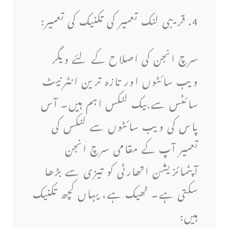
4. قریبی لنک تعمیر کی تکنیک کی تعمیر:
سرچ انجن کی اصلاح کے لئے دیگر
ویب سائٹوں اور تازہ ترین انٹرنیٹ
سائٹس سے بیک لنکس اہم ہیں۔ آس
پاس کی ویب سائٹوں سے لنکس کی
تعمیر آپ کے مقامی سرچ انجن
آپٹمائزیشن اتھارٹی کو تیزی سے بڑھا
سکتی ہے۔ ٹھیک ہے، یہاں کچھ تکنیک
ہیں: