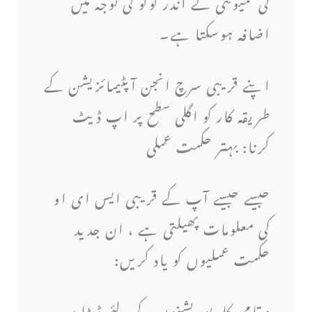
کی کمیونٹی کے اندر لوگو کی توجہ میں
اضافہ ہوسکتا ہے۔
اپنے قریبی سرچ انجن آپٹیمائزیشن کے
طریقہ کار کو اگلی سطح پر اپ ڈیٹ
کرنا: بہتر حکمت عملی
جیسے جیسے آپ کے قریبی ایس ای او
کی معلومات پھیلتی ہے ، ان جدید
حکمت عملیوں کو یاد کریں:
مقامی کارپوریشنوں کے لئے ڈیٹا پر