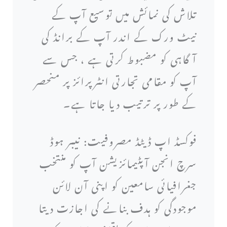
تلاش کی نمائش میں توسیع آپ کے
نیٹ ورک کے اندر آپ کے برانڈ کی
آگاہی کو مضبوط کرتی ہے ، جس سے
آپ کو مقامی تجارتی انٹرپرائز پر منحصر
کے طور پر ترتیب دیا جاتا ہے۔
فوکسڈ اپ ڈیٹڈ مصروفیت: نیبر ہوڈ
سرچ انجن آپٹیمائزیشن آپ کو منتخب
جغرافیائی سامعین کو اپنی آن لائن
موجودگی کو ہدف بنانے کی اجازت دیتا