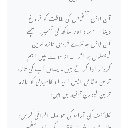
آن لائن تشخیص کی طاقت کو فروغ
دینا: اعتماد اور ساکھ کی تعمیر. اچھے
آن لائن جائزے قریبی تازہ ترین
فیصلوں پر اثر انداز ہونے میں اہم
کردار ادا کرتے ہیں۔ یہاں آپ کی تازہ
ترین مقامی ایس ای او کامیابی کو تازہ
ترین لیورج تنقید یں ہیں:
کلائنٹ کی آراء کی حوصلہ افزائی کریں:
تازہ ترین مثبت تنقید کے ساتھ مطمئن