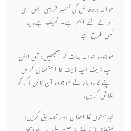
حوالہ پروفائل کی تعمیر قریبی ایس ای
او کے لئے اہم ہے۔ ٹھیک ہے، یہ
کس طرح ہے:
موجودہ حوالہ جات کو سمجھیں: آن لائن
اپ ڈیٹ اپ ڈیٹ کا استعمال کریں
اپنے کاروبار کے موجودہ آن لائن ذکر کو
تلاش کریں.
فہرستوں کا اعلان اور تصدیق کریں:
متعلقہ ڈائریکٹریز جیسے یلپ ، یلو پیجز ،