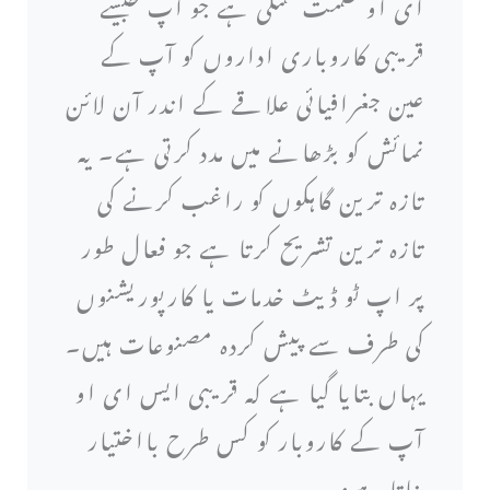
ای او حکمت عملی ہے جو آپ جیسے
قریبی کاروباری اداروں کو آپ کے
عین جغرافیائی علاقے کے اندر آن لائن
نمائش کو بڑھانے میں مدد کرتی ہے۔ یہ
تازہ ترین گاہکوں کو راغب کرنے کی
تازہ ترین تشریح کرتا ہے جو فعال طور
پر اپ ٹو ڈیٹ خدمات یا کارپوریشنوں
کی طرف سے پیش کردہ مصنوعات ہیں۔
یہاں بتایا گیا ہے کہ قریبی ایس ای او
آپ کے کاروبار کو کس طرح بااختیار
بناتا ہے: