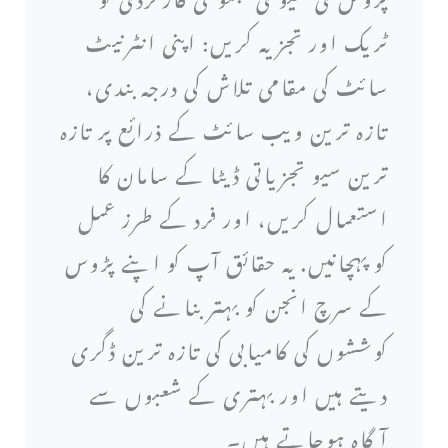
ٹریک اور تجزیہ کریں: اپنی انٹرنیٹ
سائٹ کی مقامی تلاش کی درجہ بندی،
تازہ ترین ویب سائٹ کے ذرائع پر تازہ
ترین سیو تجزیاتی ڈیٹا کے سامان کا
استعمال کریں، اور فرد کے طرز عمل
کو پہچانیں. یہ حقائق آپ کو اپنے پڑوس
کے سرچ انجن کو بہتر بنانے کی
کوششوں کی کامیابی کی تازہ ترین ڈگری
دیتے ہیں اور بہتری کے شعبوں سے
آگاہ ہوجاتے ہیں۔