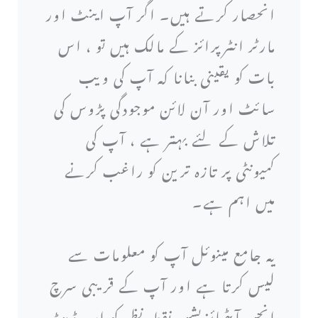
انحصار کرتے ہیں۔ اگر آپ اینٹ اور
مارٹر انٹرپرائز کے مالک ہیں تو ، اس
بات کو یقینی بنانا کہ آپ کی ویب
سائٹ اور آن لائن موجودگی پڑوس کی
تلاش کے لئے بہتر ہے ، آپ کی
کمیونٹی پر تازہ ترین کو راغب کرنے
میں اہم ہے۔
یہ جامع مینوئل آپ کو معلومات سے
لیس کرتا ہے اور آپ کے قریبی سرچ
انجن آپٹمائزیشن نقطہ نظر کو اپ ڈیٹ