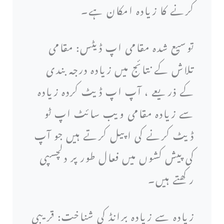
کرنے کا زیادہ امکان ہے۔
توسیع شدہ مقامی اپ ڈیٹس: مقامی
تلاش کے نتائج میں زیادہ درجہ بندی
کے ذریعے ، آپ اپ ڈیٹ کردہ زیادہ
سے زیادہ مقامی ویب سائٹ اپ ٹو
ڈیٹ کرنے کی اپیل کرتے ہیں جو آپ
کی پیش کشوں میں فعال طور پر دلچسپی
رکھتے ہیں۔
زیادہ سے زیادہ برانڈ کی شناخت: قریبی