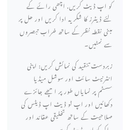
کو اپ ڈیٹ کریں. اچھی رائے کے
لئے ڈیٹرز کا شکریہ ادا کریں اور حل پر
مبنی نقطہ نظر کے ساتھ خراب تبصروں
سے نمٹیں۔
زبردست تنقید کی نمائش کریں: اپنی
انٹرنیٹ سائٹ اور سوشل میڈیا
سسٹم پر نمایاں طور پر اچھے جائزے
دکھائیں اور اپ ٹو ڈیٹ اپ ڈیٹس کی
صلاحیت کے ساتھ تخلیقی عقائد اور
ساکھ کو اپ ڈیٹ کریں۔