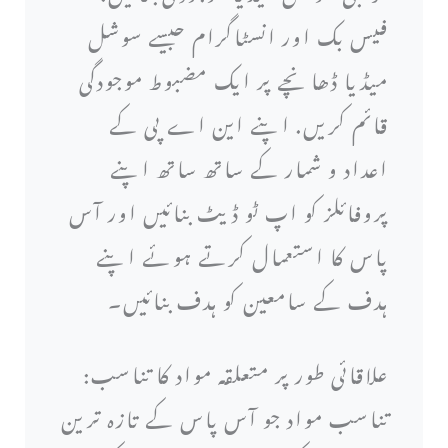
فیس بک اور انسٹاگرام جیسے سوشل
میڈیا ڈھانچے پر ایک مضبوط موجودگی
قائم کریں. اپنے این اے پی کے
اعداد و شمار کے ساتھ ساتھ اپنے
پروفائلز کو اپ ٹو ڈیٹ بنائیں اور آس
پاس کا استعمال کرتے ہوئے اپنے
ہدف کے سامعین کو ہدف بنائیں۔
علاقائی طور پر متعلقہ مواد کا تناسب:
تناسب مواد جو آس پاس کے تازہ ترین