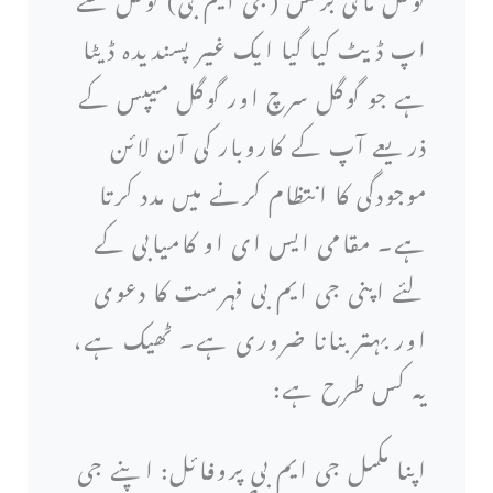
اپ ڈیٹ کیا گیا ایک غیر پسندیدہ ڈیٹا
ہے جو گوگل سرچ اور گوگل میپس کے
ذریعے آپ کے کاروبار کی آن لائن
موجودگی کا انتظام کرنے میں مدد کرتا
ہے۔ مقامی ایس ای او کامیابی کے
لئے اپنی جی ایم بی فہرست کا دعوی
اور بہتر بنانا ضروری ہے۔ ٹھیک ہے،
یہ کس طرح ہے:
اپنا مکمل جی ایم بی پروفائل: اپنے جی