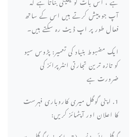
ہے ، اس بات کو یقینی بناتا ہے کہ
آپ جو پیش کرتے ہیں اس کے ساتھ
فعال طور پر اپ ڈیٹ رہ سکتے ہیں۔
ایک مضبوط بنیاد کی تعمیر: پڑوس سیو
کو تازہ ترین تجارتی انٹرپرائز کی
ضرورت ہے
1. اپنی گوگل میری کاروباری فہرست
کا اعلان اور آپٹمائز کریں:
گوگل مائی بزنس (جی ایم بی) گوگل سے