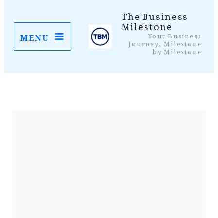
واد
The Business
Milestone
ر
Your Business
MENU
ائیں۔
Journey, Milestone
by Milestone