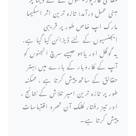
مبنی عمل درآمد: تازہ ترین اثر اسکیما
مارک اپ خاص طور پر قریبی
ایجنسیوں کے لئے ڈیزائن کیا گیا ہے.
یہ گوگل اور یاہو جیسے سرچ انجنوں کو
آپ کے کاروبار کے بارے میں بہتر
حقائق کے ساتھ پیش کرتا ہے ، ممکنہ
طور پر تازہ ترین امیر تلاش کے نتائج ،
اور تیز رفتار کلک آن تھرو اقتباسات
پیش کرتا ہے۔