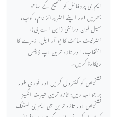
ایم بی پروفائل کو صحیح کے ساتھ
بھریں اور اپنے انٹرپرائز نام، کوپ،
سیل فون ورائٹی (این اے پی)،
انٹرنیٹ سائٹ کا یو آر ایل، زمرے کا
انتخاب، اور تازہ ترین اپ ڈیٹس
ریکارڈ کریں۔
تشخیص کو کنٹرول کریں اور فوری طور
پر جواب دیں: تازہ ترین حیرت انگیز
تشخیص اور تازہ ترین جی ایم بی لسٹنگ
کو ڈیٹ کرنے والوں کو حوصلہ افزائی