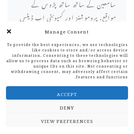
سامعین کے ساتھ ساتھ پڑوس کے
مواقع، پروموشنز اور کمیونٹی اپ ڈیٹس
کے ساتھ گونجتا ہے۔
Manage Consent
To provide the best experiences, we use technologies
ٹارگٹڈ سوشل میڈیا اشتہارات چلائیں:
like cookies to store and/or access device
information. Consenting to these technologies will
allow us to process data such as browsing behavior or
سوشل میڈیا ایڈورٹائزنگ پلیٹ فارمز
unique IDs on this site. Not consenting or
withdrawing consent, may adversely affect certain
اور جدید ترین اشتہارات کا استعمال
features and functions.
کریں جو آپ کے آس پاس کے علاقے
ACCEPT
کے اندر ممکنہ اپ ٹو ڈیٹ تک پہنچتے
DENY
ہیں۔
VIEW PREFERENCES