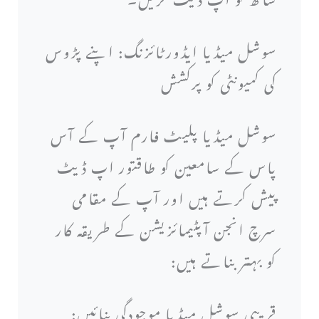
سوشل میڈیا ایڈورٹائزنگ: اپنے پڑوس
کی کمیونٹی کو پرکشش
سوشل میڈیا پلیٹ فارم آپ کے آس
پاس کے سامعین کو طاقتور اپ ڈیٹ
پیش کرتے ہیں اور آپ کے مقامی
سرچ انجن آپٹیمائزیشن کے طریقہ کار
کو بہتر بناتے ہیں:
قریبی سوشل میڈیا موجودگی بنائیں: