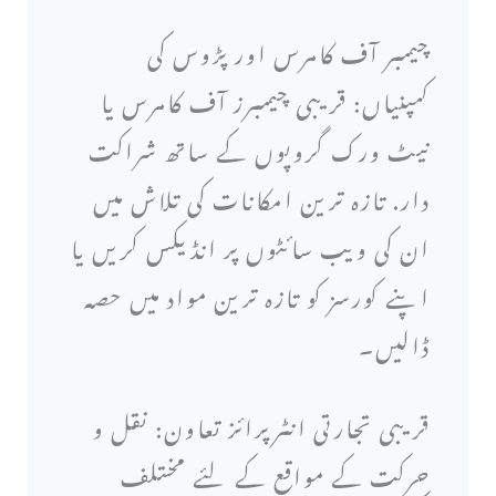
چیمبر آف کامرس اور پڑوس کی
کمپنیاں: قریبی چیمبرز آف کامرس یا
نیٹ ورک گروپوں کے ساتھ شراکت
دار. تازہ ترین امکانات کی تلاش میں
ان کی ویب سائٹوں پر انڈیکس کریں یا
اپنے کورسز کو تازہ ترین مواد میں حصہ
ڈالیں۔
قریبی تجارتی انٹرپرائز تعاون: نقل و
حرکت کے مواقع کے لئے مختلف