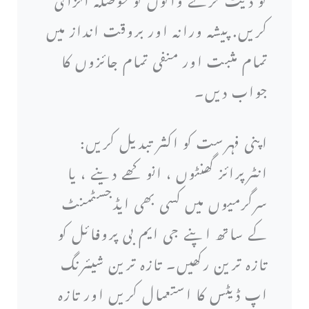
کریں. پیشہ ورانہ اور بروقت انداز میں
تمام مثبت اور منفی تمام جائزوں کا
جواب دیں۔
اپنی فہرست کو اکثر تبدیل کریں:
انٹرپرائز گھنٹوں ، انوکھے دینے ، یا
سرگرمیوں میں کسی بھی ایڈجسٹمنٹ
کے ساتھ اپنے جی ایم بی پروفائل کو
تازہ ترین رکھیں۔ تازہ ترین شیئرنگ
اپ ڈیٹس کا استعمال کریں اور تازہ