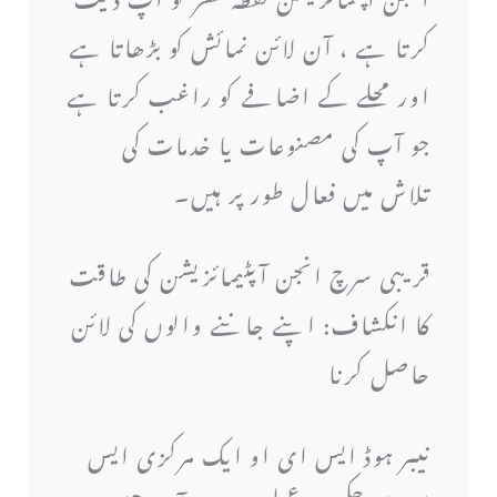
کرتا ہے ، آن لائن نمائش کو بڑھاتا ہے
اور محلے کے اضافے کو راغب کرتا ہے
جو آپ کی مصنوعات یا خدمات کی
تلاش میں فعال طور پر ہیں۔
قریبی سرچ انجن آپٹیمائزیشن کی طاقت
کا انکشاف: اپنے جاننے والوں کی لائن
حاصل کرنا
نیبر ہوڈ ایس ای او ایک مرکزی ایس