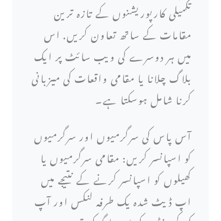
تکمیلی کارپوریشنوں کے تازہ ترین
مقامات کے ساتھ تعاون کریں. اس
میں ہر دوسرے کی ویب سائٹ پر ایک
بلاگ چلانا یا مقامی واقعات کی میزبانی
کرنا شامل ہوسکتا ہے۔
آس پاس کی سرگرمیوں اور سرگرمیوں
کو اسپانسر کریں: مقامی سرگرمیوں یا
کھیلوں کو اسپانسر کرنے کے نتیجے میں
اپ ڈیٹ شدہ یک طرفہ لنکس اور آپ