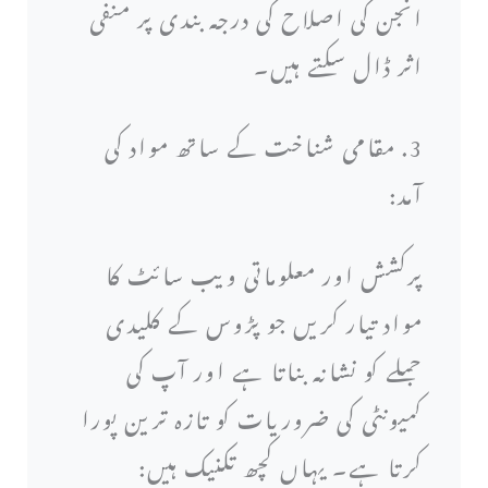
انجن کی اصلاح کی درجہ بندی پر منفی
اثر ڈال سکتے ہیں۔
3. مقامی شناخت کے ساتھ مواد کی
آمد:
پرکشش اور معلوماتی ویب سائٹ کا
مواد تیار کریں جو پڑوس کے کلیدی
جملے کو نشانہ بناتا ہے اور آپ کی
کمیونٹی کی ضروریات کو تازہ ترین پورا
کرتا ہے۔ یہاں کچھ تکنیک ہیں: