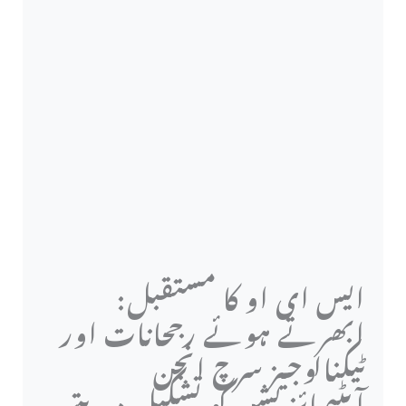
ایس ای او کا مستقبل:
ابھرتے ہوئے رجحانات اور
ٹیکنالوجیز سرچ انجن
آپٹیمائزیشن کو تشکیل دیتے