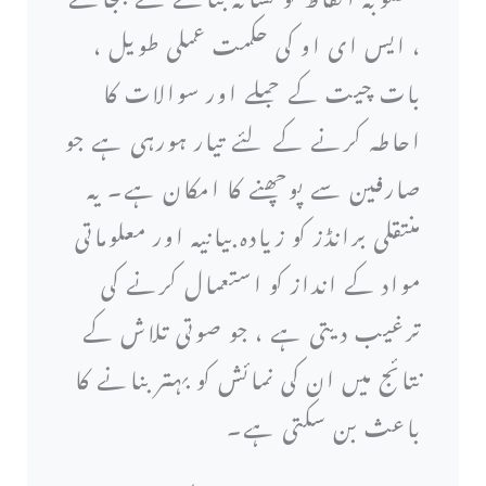
، ایس ای او کی حکمت عملی طویل ،
بات چیت کے جملے اور سوالات کا
احاطہ کرنے کے لئے تیار ہورہی ہے جو
صارفین سے پوچھنے کا امکان ہے۔ یہ
منتقلی برانڈز کو زیادہ بیانیہ اور معلوماتی
مواد کے انداز کو استعمال کرنے کی
ترغیب دیتی ہے ، جو صوتی تلاش کے
نتائج میں ان کی نمائش کو بہتر بنانے کا
باعث بن سکتی ہے۔