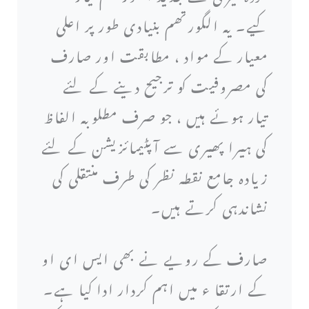
کیے۔ یہ الگورتھم بنیادی طور پر اعلی
معیار کے مواد ، مطابقت اور صارف
کی مصروفیت کو ترجیح دینے کے لئے
تیار ہوئے ہیں ، جو صرف مطلوبہ الفاظ
کی ہیرا پھیری سے آپٹیمائزیشن کے لئے
زیادہ جامع نقطہ نظر کی طرف منتقلی کی
نشاندہی کرتے ہیں۔
صارف کے رویے نے بھی ایس ای او
کے ارتقا ء میں اہم کردار ادا کیا ہے۔