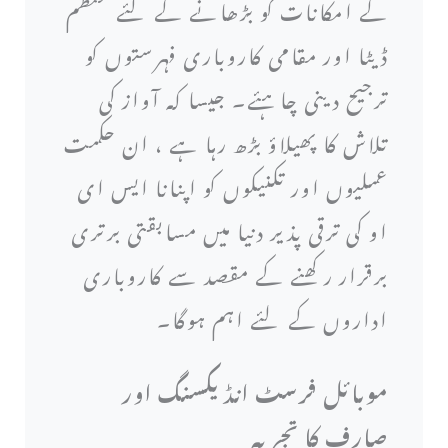
کے امکانات کو بڑھانے کے لئے منظم
ڈیٹا اور مقامی کاروباری فہرستوں کو
ترجیح دینی چاہئے۔ جیسا کہ آواز کی
تلاش کا پھیلاؤ بڑھ رہا ہے ، ان حکمت
عملیوں اور تکنیکوں کو اپنانا ایس ای
او کی ترقی پذیر دنیا میں مسابقتی برتری
برقرار رکھنے کے مقصد سے کاروباری
اداروں کے لئے اہم ہوگا۔
موبائل فرسٹ انڈیکسنگ اور
صارف کا تجربہ