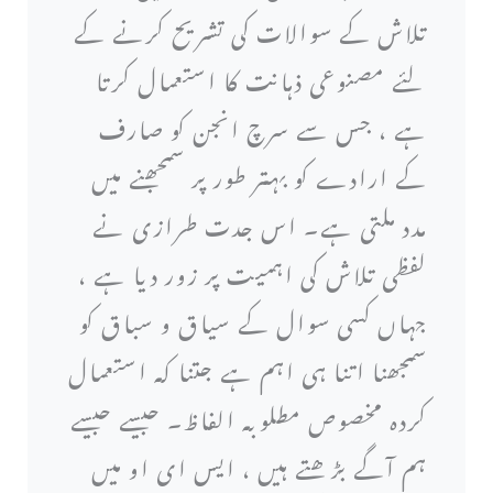
تلاش کے سوالات کی تشریح کرنے کے
لئے مصنوعی ذہانت کا استعمال کرتا
ہے ، جس سے سرچ انجن کو صارف
کے ارادے کو بہتر طور پر سمجھنے میں
مدد ملتی ہے۔ اس جدت طرازی نے
لفظی تلاش کی اہمیت پر زور دیا ہے ،
جہاں کسی سوال کے سیاق و سباق کو
سمجھنا اتنا ہی اہم ہے جتنا کہ استعمال
کردہ مخصوص مطلوبہ الفاظ۔ جیسے جیسے
ہم آگے بڑھتے ہیں ، ایس ای او میں