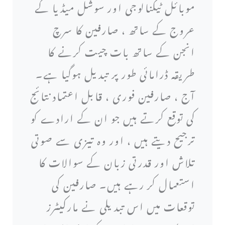
موبائل ٹیکنالوجی اور سوشل میڈیا کے
عروج کے ساتھ ، صارفین کا سرچ
انجن کے ساتھ بات چیت کرنے کا
طریقہ ڈرامائی طور پر تبدیل ہوگیا ہے۔
آج ، صارفین فوری ، قابل اعتماد نتائج
کی توقع کرتے ہیں جو ان کے ارادے کو
ترجیح دیتے ہیں ، اور وہ تیزی سے صوتی
تلاش اور قدرتی زبان کے سوالات کا
استعمال کر رہے ہیں۔ صارفین کی
توقعات میں اس تبدیلی نے مارکیٹرز