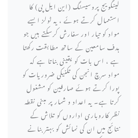
لینگویج پروسیسنگ (این ایل پی) کا
استعمال کرتے ہوئے ، یہ ٹولز ایسے
مواد کو تیار اور سفارش کرسکتے ہیں جو
ہدف سامعین کے ساتھ مطابقت رکھتا
ہے ، اس بات کو یقینی بناتا ہے کہ
مواد سرچ انجن کی تکنیکی ضروریات کو
پورا کرتے ہوئے صارفین کو مشغول
کرتا ہے۔ یہ اعداد و شمار پر مبنی نقطہ
نظر کاروباری اداروں کو تلاش کے
نتائج میں ان کی نمائش کو بہتر بنانے