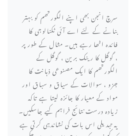
سرچ انجن بھی اپنے الگورتھم کو بہتر
بنانے کے لئے اے آئی ٹکنالوجی کا
فائدہ اٹھا رہے ہیں۔ مثال کے طور پر
، گوگل کا رینک برین ، گوگل کے
الگورتھم کا ایک مصنوعی ذہانت کا
جزو ، سوالات کے سیاق و سباق اور
مواد کے معیار کا جائزہ لیتا ہے تاکہ
زیادہ درست نتائج فراہم کیے جاسکیں۔
یہ تبدیلی اس بات کی نشاندہی کرتی ہے