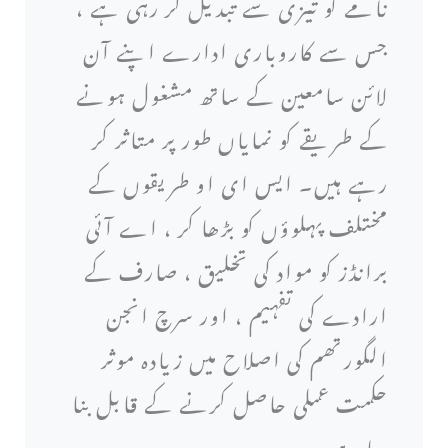
نامے کو تیزی سے تبدیل کر رہی ہے ،
جس سے کاروباری ادارے اپنے آن
لائن سامعین کے ساتھ مشغول ہونے
کے طریقے کو نمایاں طور پر متاثر کر
رہے ہیں۔ ایس ای او طریقوں کے
مختلف پہلوؤں کو بڑھا کر ، اے آئی
برانڈز کو مواد کی تخلیق ، صارف کے
ارادے کی تفہیم ، اور سرچ انجن
الگورتھم کی اصلاح میں زیادہ موثر
حکمت عملی حاصل کرنے کے قابل بنا
رہا ہے۔