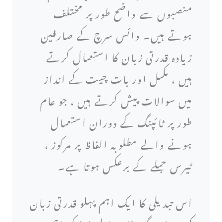
منصبوں سے واضح طور پر مختلف
ہوتے ہیں۔ وائس سرچ کے صارفین
زیادہ قدرتی زبان کا استعمال کرتے
ہیں ، مکمل اور بات چیت کے انداز
میں سوالات پیش کرتے ہیں ، جو عام
طور پر ٹائپنگ کے دوران استعمال
ہونے والے مطلوبہ الفاظ پر مرکوز ،
ٹیرس جملے کے برعکس ہوتا ہے۔
اس تبدیلی کا ایک اہم پہلو قدرتی زبان