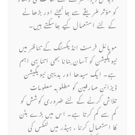
کو مؤثر طریقے سے جانچنے اور بڑھانے
کے لئے استعمال کیے جاسکتے ہیں۔
موبائل فرسٹ انڈیکسنگ کے تناظر میں
نیویگیشن کو آسان بنانا بھی اتنا ہی اہم
ہے۔ ایک سیدھا اور بدیہی نیویگیشن
ڈیزائن صارفین کو مطلوبہ معلومات
تلاش کرنے کے لئے ضروری کوشش کو
کم سے کم کرتا ہے۔ اس میں بڑے بٹن
کا استعمال کرنا ، ہیڈر میں لنکس کی