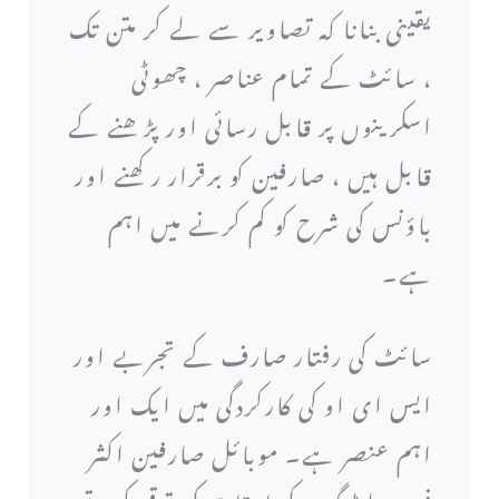
یقینی بنانا کہ تصاویر سے لے کر متن تک
، سائٹ کے تمام عناصر ، چھوٹی
اسکرینوں پر قابل رسائی اور پڑھنے کے
قابل ہیں ، صارفین کو برقرار رکھنے اور
باؤنس کی شرح کو کم کرنے میں اہم
ہے۔
سائٹ کی رفتار صارف کے تجربے اور
ایس ای او کی کارکردگی میں ایک اور
اہم عنصر ہے۔ موبائل صارفین اکثر