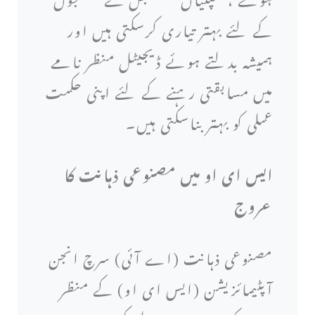
کے لئے بہتر تیاری کرسکتی ہیں اور
ہمیشہ بدلتے ہوئے ڈیجیٹل منظر نامے
میں مسابقتی رہنے کے لئے اپنی حکمت
عملی کو بہتر بناسکتی ہیں۔
ایس ای او میں مصنوعی ذہانت کا
عروج
مصنوعی ذہانت (اے آئی) سرچ انجن
آپٹیمائزیشن (ایس ای او) کے منظر