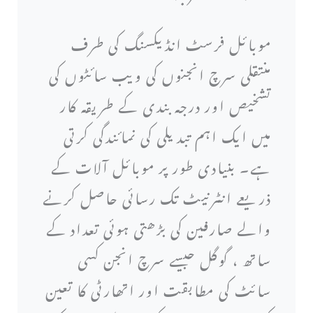
موبائل فرسٹ انڈیکسنگ کی طرف
منتقلی سرچ انجنوں کی ویب سائٹوں کی
تشخیص اور درجہ بندی کے طریقہ کار
میں ایک اہم تبدیلی کی نمائندگی کرتی
ہے۔ بنیادی طور پر موبائل آلات کے
ذریعے انٹرنیٹ تک رسائی حاصل کرنے
والے صارفین کی بڑھتی ہوئی تعداد کے
ساتھ ، گوگل جیسے سرچ انجن کسی
سائٹ کی مطابقت اور اتھارٹی کا تعین