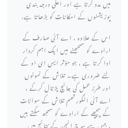
میں مدد کرتا ہے اور اعلی درجہ بندی
پوزیشنوں کے امکانات کو بڑھاتا ہے.
اس کے علاوہ ، اے آئی صارف کے
ارادے کو سمجھنے میں ایک اہم کردار
ادا کرتا ہے ، جو مؤثر ایس ای او کے
لئے ضروری ہے۔ تلاش کے نمونوں
اور طرز عمل کی جانچ پڑتال کرکے ،
اے آئی الگورتھم تلاش کے سوالات
کے پیچھے کے ارادے کو سمجھ سکتے ہیں
، جس سے سرچ انجن کے نتائج میں