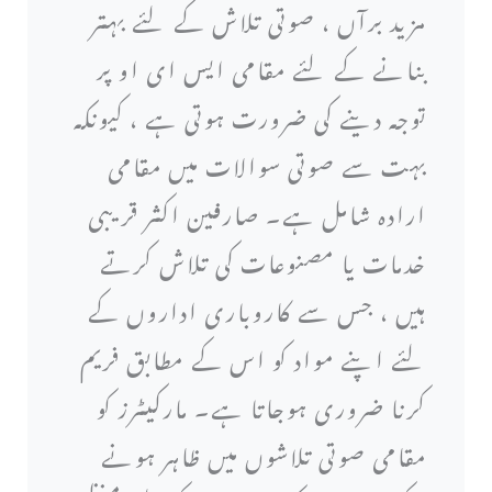
مزید برآں ، صوتی تلاش کے لئے بہتر
بنانے کے لئے مقامی ایس ای او پر
توجہ دینے کی ضرورت ہوتی ہے ، کیونکہ
بہت سے صوتی سوالات میں مقامی
ارادہ شامل ہے۔ صارفین اکثر قریبی
خدمات یا مصنوعات کی تلاش کرتے
ہیں ، جس سے کاروباری اداروں کے
لئے اپنے مواد کو اس کے مطابق فریم
کرنا ضروری ہوجاتا ہے۔ مارکیٹرز کو
مقامی صوتی تلاشوں میں ظاہر ہونے