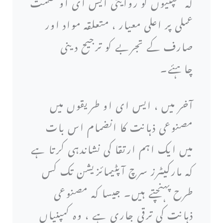
کہ کمپنیوں کو روایتی ایس ای او حکمت
عملی پر اعلی معیار ، متعلقہ مواد اور
صارف کے تجربے کو ترجیح دینی
چاہئے۔
آخر میں ، ایس ای او طریقوں میں
مصنوعی ذہانت کا انضمام اس بات
میں ایک اہم ارتقا کی نشاندہی کرتا ہے
کہ مارکیٹرز سرچ آپٹیمائزیشن تک کس
طرح پہنچتے ہیں۔ جیسا کہ مصنوعی
ذہانت کی ترقی جاری ہے ، وہ کمپنیاں