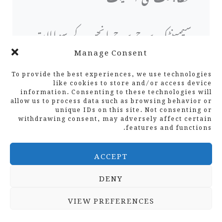
سیمینٹک سرچ سرچ انجن کے سوالات
Manage Consent
کی تشریح کرنے کے طریقے میں ایک
اہم ارتقا کی نمائندگی کرتی ہے ، جس
To provide the best experiences, we use technologies
like cookies to store and/or access device
information. Consenting to these technologies will
سے توجہ صرف مطلوبہ الفاظ سے میل
allow us to process data such as browsing behavior or
unique IDs on this site. Not consenting or
جول سے صارف کے ارادے اور
withdrawing consent, may adversely affect certain
features and functions.
سیاق و سباق کی جامع تفہیم پر منتقل
ACCEPT
ہوجاتی ہے۔ یہ منتقلی اس احساس سے
DENY
پیدا ہوتی ہے کہ صارفین صرف الگ
VIEW PREFERENCES
تھلگ جملے کے بجائے مخصوص