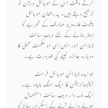
کرتے وقت اس کے موبائل ورژن کو
ترجیح دیتے ہیں۔ یہ رجحان موبائل
پلیٹ فارمز پر صارف کے تجربے کو
بہتر بنانے کے لئے ویب سائٹ
ڈیزائن اور ایس ای او حکمت عملی کا
دوبارہ جائزہ لینے کی ضرورت ہے۔
جوابدہ ڈیزائن موبائل فرسٹ
آپٹیمائزیشن کا ایک سنگ بنیاد ہے۔
ایک ذمہ دار ویب سائٹ استعمال
ہونے والے آلے کے اسکرین سائز کو