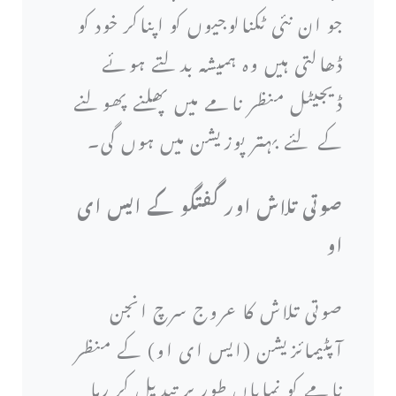
جو ان نئی ٹکنالوجیوں کو اپناکر خود کو
ڈھالتی ہیں وہ ہمیشہ بدلتے ہوئے
ڈیجیٹل منظر نامے میں پھلنے پھولنے
کے لئے بہتر پوزیشن میں ہوں گی۔
صوتی تلاش اور گفتگو کے ایس ای
او
صوتی تلاش کا عروج سرچ انجن
آپٹیمائزیشن (ایس ای او) کے منظر
نامے کو نمایاں طور پر تبدیل کر رہا