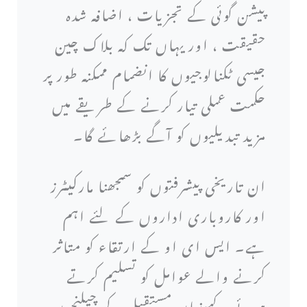
پیشن گوئی کے تجزیات ، اضافہ شدہ
حقیقت ، اور یہاں تک کہ بلاک چین
جیسی ٹکنالوجیوں کا انضمام ممکنہ طور پر
حکمت عملی تیار کرنے کے طریقے میں
مزید تبدیلیوں کو آگے بڑھائے گا۔
ان تاریخی پیشرفتوں کو سمجھنا مارکیٹرز
اور کاروباری اداروں کے لئے اہم
ہے۔ ایس ای او کے ارتقاء کو متاثر
کرنے والے عوامل کو تسلیم کرتے
ہوئے ، کمپنیاں مستقبل کے چیلنجوں