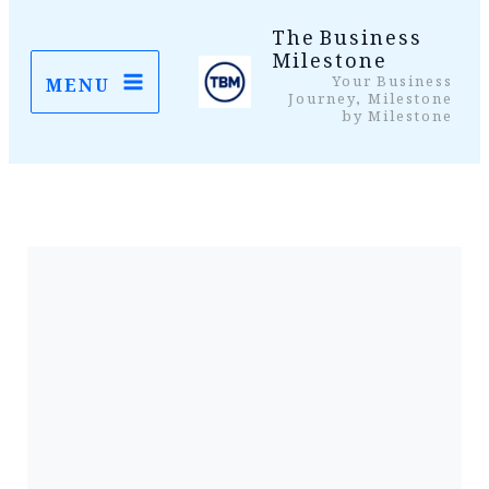
واد
The Business
Milestone
ر
Your Business
MENU
ائیں۔
Journey, Milestone
by Milestone