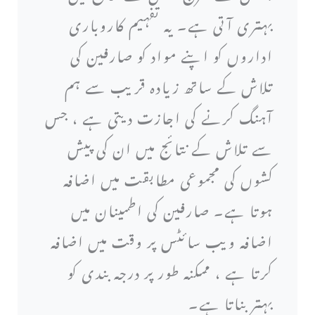
بہتری آتی ہے۔ یہ تفہیم کاروباری
اداروں کو اپنے مواد کو صارفین کی
تلاش کے ساتھ زیادہ قریب سے ہم
آہنگ کرنے کی اجازت دیتی ہے ، جس
سے تلاش کے نتائج میں ان کی پیش
کشوں کی مجموعی مطابقت میں اضافہ
ہوتا ہے۔ صارفین کی اطمینان میں
اضافہ ویب سائٹس پر وقت میں اضافہ
کرتا ہے ، ممکنہ طور پر درجہ بندی کو
بہتر بناتا ہے۔