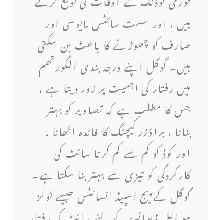
فوری لوڈنگ کے اوقات کی توقع کرتے
ہیں ، اور سست سائٹس مایوسی اور
صارف کو چھوڑنے کا باعث بن سکتی
ہیں۔ گوگل اپنے درجہ بندی الگورتھم
میں رفتار کی اہمیت پر زور دیتا ہے ،
جس کا مطلب ہے کہ تصاویر کو بہتر
بنانا ، براؤزر کیچنگ کا فائدہ اٹھانا ،
اور کوڈ کو کم سے کم کرنا سائٹ کی
کارکردگی کو تیزی سے بہتر بنا سکتا ہے۔
گوگل کے پیج اسپیڈ انسائٹس جیسے ٹولز
موبائل ڈیوائسز کے لئے سائٹ کی رفتار