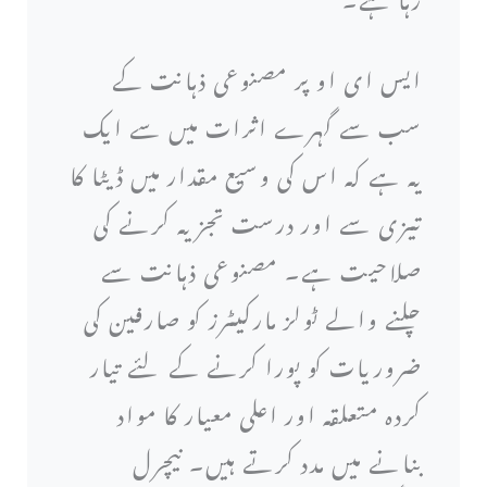
ایس ای او پر مصنوعی ذہانت کے
سب سے گہرے اثرات میں سے ایک
یہ ہے کہ اس کی وسیع مقدار میں ڈیٹا کا
تیزی سے اور درست تجزیہ کرنے کی
صلاحیت ہے۔ مصنوعی ذہانت سے
چلنے والے ٹولز مارکیٹرز کو صارفین کی
ضروریات کو پورا کرنے کے لئے تیار
کردہ متعلقہ اور اعلی معیار کا مواد
بنانے میں مدد کرتے ہیں۔ نیچرل