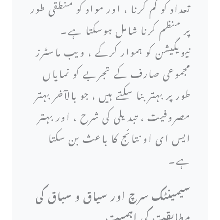
تعداد کو کم کرنا ، اور مواد کو منطقی طور
پر منظم کرنا شامل ہوسکتا ہے۔
نیویگیشن کو ہموار کرکے ، ویب ماسٹرز
مجموعی صارف کے تجربے کو نمایاں
طور پر بہتر بنا سکتے ہیں ، جو بالآخر بہتر
مصروفیت ، تبدیلی کی شرح ، اور بہتر
ایس ای او نتائج کا باعث بن سکتا
ہے۔
سیمینٹک سرچ اور سیاق و سباق کی
مطابقت کی اہمیت