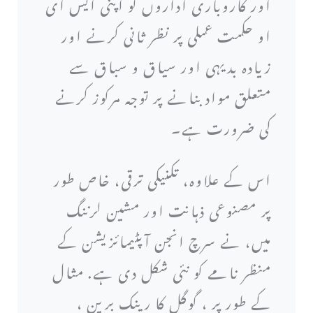
اور کاروباری اداروں کو اپنی ایس ای
او حکمت عملی پر نظر ثانی کرنے اور
زیادہ بدیہی اور سیاق و سباق سے
متعلق مواد بنانے پر توجہ مرکوز کرنے
کی ضرورت ہے۔
اس کے علاوہ، تکنیکی ترقی، خاص طور
پر مصنوعی ذہانت اور مشین لرننگ
میں، نے سرچ انجن آپٹیمائزیشن کے
منظر نامے کو نئی شکل دی ہے. مثال
کے طور پر ، گوگل کا رینک برین ،