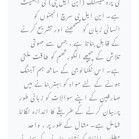
کی پروسیسنگ (این ایل پی) کی اہمیت
ہے۔ این ایل پی سرچ انجنوں کو
انسانی زبان کو سمجھنے اور تشریح کرنے
کے قابل بناتا ہے ، جس سے صوتی
تلاش کے پیچھے الگورتھم کو طاقت ملتی
ہے۔ اس ٹکنالوجی کے ساتھ ہم آہنگ
ہونے کے لئے مواد کو بہتر بنانے میں
صارفین کے اپنے سوالات کو زبانی طور
پر بیان کرنے کے طریقے کا اندازہ لگانا
شامل ہے۔ مثال کے طور پر ، واحد
مطلوبہ الفاظ کو نشانہ بنانے کے بجائے