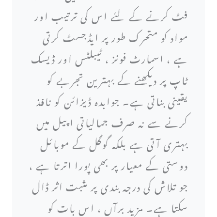
فٹ کرنے کے لئے اس کی ترتیب اور
مواد کو متحرک طور پر ایڈجسٹ کرتی
ہے ، اسمارٹ فونز ، ٹیبلٹس اور ڈیسک
ٹاپ پر دیکھنے کے بہترین تجربے کو
یقینی بناتی ہے۔ جوابدہ ڈیزائن کو نافذ
کرنے سے نہ صرف جمالیاتی اپیل میں
بہتری آتی ہے بلکہ گوگل کے موبائل
دوستی کے معیار پر بھی پورا اترتا ہے ،
جو تلاش کی درجہ بندی پر مثبت اثر ڈال
سکتا ہے۔ مزید برآں ، اس بات کو