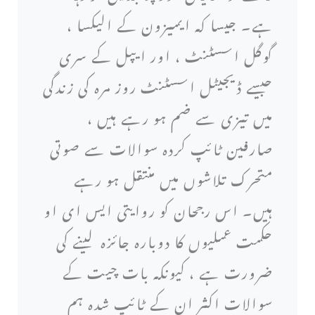
ہے۔ جیسا کہ ایمیزون کے الیکسا ،
گوگل اسسٹنٹ ، اور ایپل کے سری
جیسے ڈیجیٹل اسسٹنٹ روز مرہ کی زندگی
میں تیزی سے ضم ہو رہے ہیں ،
صارفین ٹائپ کردہ سوالات سے صوتی
متحرک تلاشوں میں منتقل ہو رہے
ہیں۔ اس رجحان کو روایتی ایس ای او
حکمت عملیوں کا دوبارہ جائزہ لینے کی
ضرورت ہے ، کیونکہ بات چیت کے
سوالات اکثر ان کے ٹائپ شدہ ہم