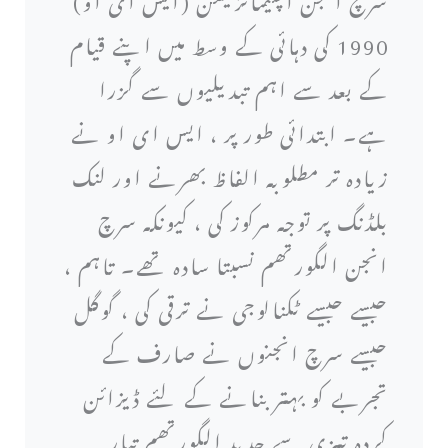
1990 کی دہائی کے وسط میں اپنے قیام
کے بعد سے اہم تبدیلیوں سے گزرا
ہے۔ ابتدائی طور پر ، ایس ای او نے
زیادہ تر مطلوبہ الفاظ بھرنے اور لنک
بلڈنگ پر توجہ مرکوز کی ، کیونکہ سرچ
انجن الگورتھم نسبتا سادہ تھے۔ تاہم ،
جیسے جیسے ٹکنالوجی نے ترقی کی ، گوگل
جیسے سرچ انجنوں نے صارف کے
تجربے کو بہتر بنانے کے لئے ڈیزائن
کردہ تیزی سے جدید الگورتھم تیار