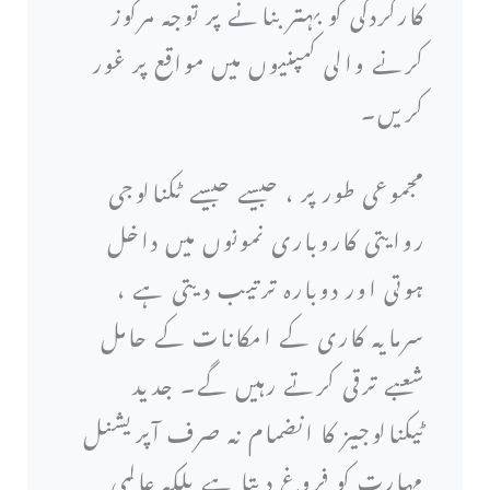
کارکردگی کو بہتر بنانے پر توجہ مرکوز
کرنے والی کمپنیوں میں مواقع پر غور
کریں۔
مجموعی طور پر ، جیسے جیسے ٹکنالوجی
روایتی کاروباری نمونوں میں داخل
ہوتی اور دوبارہ ترتیب دیتی ہے ،
سرمایہ کاری کے امکانات کے حامل
شعبے ترقی کرتے رہیں گے۔ جدید
ٹیکنالوجیز کا انضمام نہ صرف آپریشنل
مہارت کو فروغ دیتا ہے بلکہ عالمی