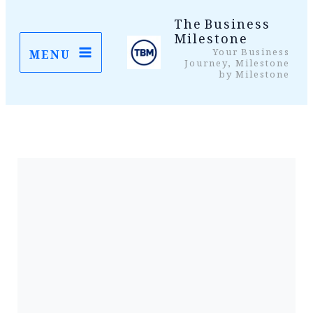
واد
The Business
Milestone
ر
Your Business
MENU
ائیں۔
Journey, Milestone
by Milestone