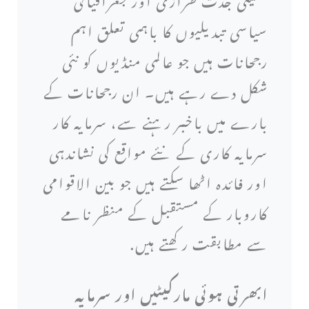
سیاسی تبدیلیوں کا باہمی تعلق اہم
رجحانات ہیں جو عالمی منڈیوں کو نئی
شکل دے رہے ہیں۔ ان رجحانات کے
بارے میں باخبر رہنے سے، سرمایہ کار
سرمایہ کاری کے نئے مواقع کی نشاندہی
اور فائدہ اٹھا سکتے ہیں جو بین الاقوامی
کاروبار کے مستقبل کے منظر نامے
سے مطابقت رکھتے ہیں.
ابھرتی ہوئی مارکیٹیں اور سرمایہ