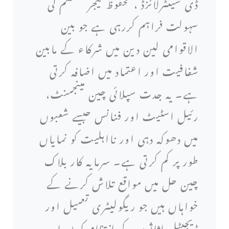
ڈی سینٹرلائزڈ ، محفوظ لیجر سسٹم کی
سہولت فراہم کررہی ہے جو بین
الاقوامی لین دین میں شرکاء کے مابین
شفافیت اور اعتماد میں اضافہ کرتی
ہے۔ یہ جدت سپلائی چین مینجمنٹ،
رئیل اسٹیٹ اور فنانس جیسے شعبوں
میں دھوکہ دہی اور نااہلیت کو نمایاں
طور پر کم کرتی ہے۔ سرمایہ کار بلاک
چین حل میں مواقع تلاش کرنے کے
خواہاں ہیں جو ریگولیٹری تعمیل اور
ڈیجیٹل اثاثوں کے انتظام کو پورا