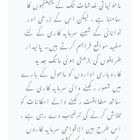
ماحولیاتی خدشات تک کے چیلنجوں کا
سامنا ہے ، لیکن اس کے زرعی اور
توانائی کے شعبے سرمایہ کاری کے لئے
مفید مواقع فراہم کرتے ہیں۔ پائیدار
طریقوں کی بڑھتی ہوئی مانگ جدید
کاروباری اداروں کو ماحول کے بارے
میں شعور رکھنے والی سرمایہ کاری کے
ساتھ مطابقت رکھنے والے امکانات کو
تلاش کرنے کی ترغیب دے رہی ہے ،
اس طرح بین الاقوامی سرمایہ کاروں