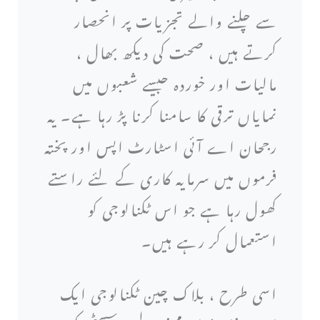
سے چلنے والے تجزیات پر انحصار
کرتے ہیں ، صحت کی دیکھ بھال ،
مالیات اور خوردہ جیسے شعبوں میں
نمایاں ترقی کا سامنا کرنا پڑ رہا ہے۔ یہ
رجحان اے آئی اسٹارٹ اپس اور پختہ
فرموں میں سرمایہ کاری کے لئے راستے
کھول رہا ہے جو اس ٹکنالوجی کو
استعمال کر رہے ہیں۔
اسی طرح ، بلاک چین ٹکنالوجی ایک