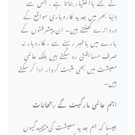
کے لئے بااختیار بناتا ہے ، جس سے
دنیا بھر میں جدید کاروباری مواقع کے
دروازے کھلتے ہیں۔ ان پیشرفتوں کے
بارے میں باخبر رہنے سے ، کاروبار نہ
صرف مسابقتی رہ سکتے ہیں بلکہ عالمی
معیشت میں بھی مثبت کردار ادا کرسکتے
ہیں۔
اہم عالمی مارکیٹ کے رجحانات
جیسا کہ ہم جدید معیشت کی پیچیدگیوں