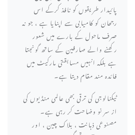
پائیدار طریقوں کو نافذ کرکے اس
رجحان کو کامیابی سے اپنایا ہے ، جو نہ
صرف ماحول کے بارے میں شعور
رکھنے والے صارفین کے ساتھ گونجتا
ہے بلکہ انہیں مسابقتی مارکیٹ میں
فائدہ مند مقام دیتا ہے۔
ٹیکنالوجی کی ترقی بھی عالمی منڈیوں کی
از سر نو وضاحت کر رہی ہے۔
مصنوعی ذہانت ، بلاک چین ، اور