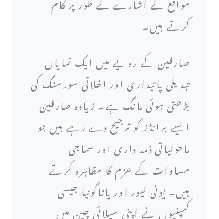
مواقع کے اشارے کے طور پر کام
کرتے ہیں۔
صارفین کے رویے میں ایک نمایاں
تبدیلی پائیداری اور اخلاقی سورسنگ کی
بڑھتی ہوئی مانگ ہے۔ زیادہ صارفین
ایسے برانڈز کو ترجیح دے رہے ہیں جو
ماحولیاتی ذمہ داری اور سماجی
مساوات کے عزم کا مظاہرہ کرتے
ہیں۔ یونی لیور اور پاٹاگونیا جیسی
کمپنیوں نے اپنی سپلائی چین میں