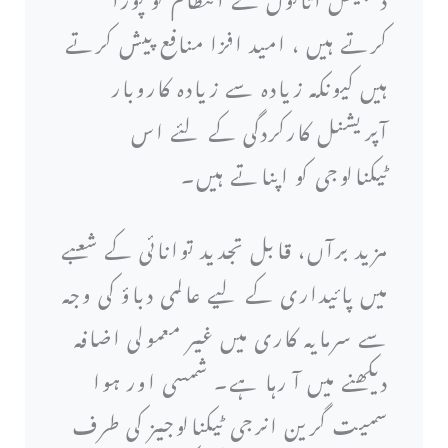
کرتے ہیں ، امید افزا منافع پیش کرتے
ہیں کیونکہ زیادہ سے زیادہ کاروبار
آپریشنل کارکردگی کے لئے اس
ٹیکنالوجی کو اپناتے ہیں۔
مزید برآں، قابل تجدید توانائی کے شعبے
میں پائیداری کے لیے عالمی دباؤ کی وجہ
سے سرمایہ کاری میں غیر معمولی اضافہ
دیکھنے میں آ رہا ہے۔ شمسی اور ہوا
سمیت گرین انرجی ٹیکنالوجیز کی طرف