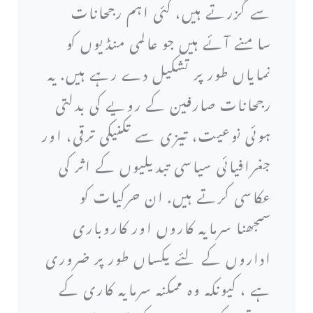
سے گزرتے ہیں، کئی اہم رجحانات
سامنے آئے ہیں جو عالمی منڈیوں کو
نمایاں طور پر تشکیل دے رہے ہیں. یہ
رجحانات صارفین کے رویے کی بدلتی
ہوئی نوعیت، تیزی سے تکنیکی ترقی، اور
جغرافیائی سیاسی تبدیلیوں کے اثر کی
عکاسی کرتے ہیں. ان حرکیات کو
سمجھنا سرمایہ کاروں اور کاروباری
اداروں کے لئے یکساں طور پر ضروری
ہے ، کیونکہ وہ ممکنہ سرمایہ کاری کے