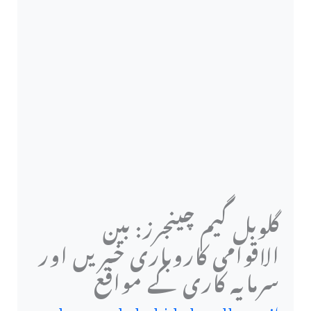
گلوبل گیم چینجرز: بین
الاقوامی کاروباری خبریں اور
سرمایہ کاری کے مواقع
از
muhammad shahid chaudhary