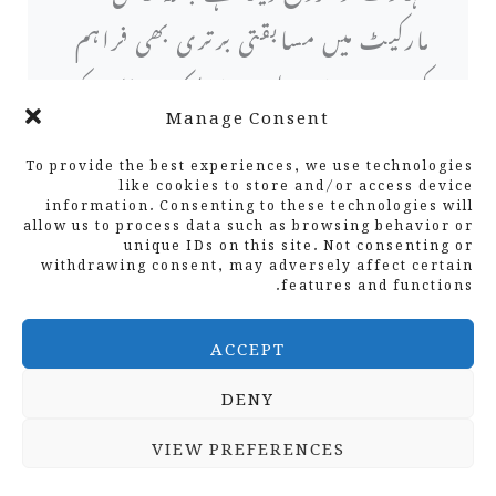
مارکیٹ میں مسابقتی برتری بھی فراہم
کرتا ہے۔ اس طرح، اسٹیک ہولڈرز کو
Manage Consent
منافع بخش منافع حاصل کرنے کے لئے
To provide the best experiences, we use technologies
ان ابھرتے ہوئے رجحانات کی
like cookies to store and/or access device
information. Consenting to these technologies will
نشاندہی کرنے اور ان سے فائدہ
allow us to process data such as browsing behavior or
unique IDs on this site. Not consenting or
withdrawing consent, may adversely affect certain
اٹھانے میں محتاط رہنا چاہئے۔
features and functions.
ACCEPT
پائیداری اور اخلاقی سرمایہ کاری
DENY
سرمایہ کاری کی حکمت عملی میں
VIEW PREFERENCES
استحکام کا انضمام کاروباروں اور