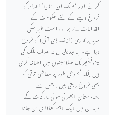
کرنے اور ‘میک ان انڈیا’ اقدار کو
فروغ دینے کے لئے حکومت کے
اقدامات نے براہ راست غیر ملکی
سرمایہ کاری (ایف ڈی آئی) کو فروغ
دیا ہے۔ یہ تبدیلیاں نہ صرف ملک کی
مینوفیکچرنگ صلاحیتوں میں اضافہ کرتی
ہیں بلکہ مجموعی طور پر معاشی ترقی کو
بھی فروغ دیتی ہیں ، جس سے
ہندوستان ابھرتی ہوئی مارکیٹ کے
میدان میں ایک اہم کھلاڑی بن جاتا