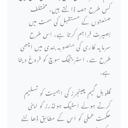
کس طرح حصہ ڈالتے ہیں، مختلف
صنعتوں کے مستقبل کی سمت میں
بصیرت فراہم کرتا ہے، اس طرح
سرمایہ کاری کی منصوبہ بندی میں اچھی
طرح سے، اسٹریٹجک سوچ کو فروغ دیتا
ہے.
گلوبل گیم چینجرز کی اہمیت کو تسلیم
کرتے ہوئے اسٹیک ہولڈرز کو اپنی
حکمت عملی کو اس کے مطابق ڈھالنے