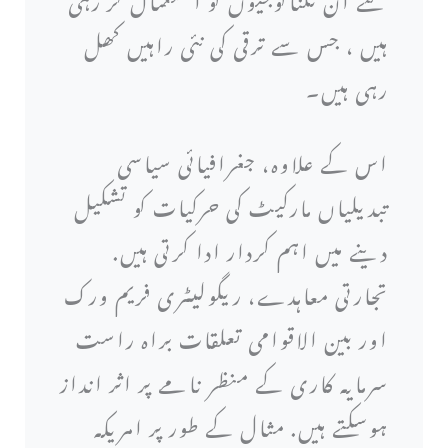
ہیں ، جس سے ترقی کی نئی راہیں کھل
رہی ہیں۔
اس کے علاوہ، جغرافیائی سیاسی
تبدیلیاں مارکیٹ کی حرکیات کو تشکیل
دینے میں اہم کردار ادا کرتی ہیں.
تجارتی معاہدے، ریگولیٹری فریم ورک
اور بین الاقوامی تعلقات براہ راست
سرمایہ کاری کے منظر نامے پر اثر انداز
ہوسکتے ہیں. مثال کے طور پر امریکہ