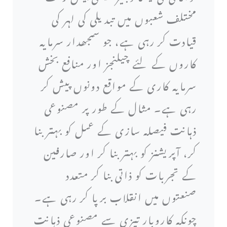
مختلف شعبوں میں تبدیلی کی لہر کی
قیادت کر رہی ہے، جو سمجھدار سرمایہ
کاروں کے لئے چیلنجز اور منافع بخش
سرمایہ کاری کے مواقع دونوں پیش کر
رہی ہے۔ مثال کے طور پر مصنوعی
ذہانت فیصلہ سازی کے عمل کو بہتر بنا
کر، آپریشنز کو بہتر بنا کر اور صارفین
کے تجربات کو ذاتی بنا کر متعدد
صنعتوں میں انقلاب برپا کر رہی ہے۔
چونکہ کاروبار تیزی سے مصنوعی ذہانت