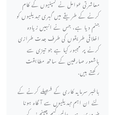
معاشرتی عوامل نے کمپنیوں کے کام
کرنے کے طریقے میں گہری تبدیلیوں کو
جنم دیا ہے، جس نے انہیں زیادہ
اخلاقی طریقوں کی طرف جدت طرازی
کرنے پر مجبور کیا ہے جو تیزی سے
باشعور صارفین کے ساتھ مطابقت
رکھتے ہیں.
باخبر سرمایہ کاری کے فیصلے کرنے کے
لئے ان اہم تبدیلیوں سے آگاہ ہونا
ضروری ہے۔ عالمی گیم چینجرز کے