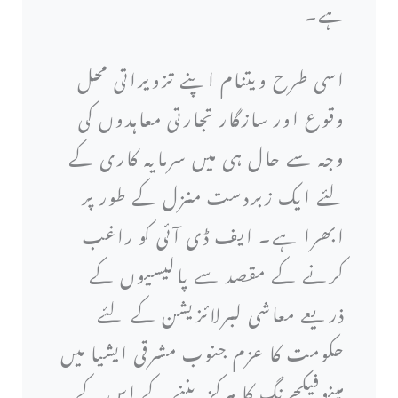
ہے۔
اسی طرح ویتنام اپنے تزویراتی محل
وقوع اور سازگار تجارتی معاہدوں کی
وجہ سے حال ہی میں سرمایہ کاری کے
لئے ایک زبردست منزل کے طور پر
ابھرا ہے۔ ایف ڈی آئی کو راغب
کرنے کے مقصد سے پالیسیوں کے
ذریعے معاشی لبرلائزیشن کے لئے
حکومت کا عزم جنوب مشرقی ایشیا میں
مینوفیکچرنگ کا مرکز بننے کے اس کے