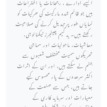
ایسے ادارے ، رجحانات یا اختراعات
ہیں جو قائم شدہ مارکیٹ کی حرکیات کو
نمایاں طور پر تبدیل کرنے کی صلاحیت
رکھتے ہیں۔ یہ گیم چینجرز ٹیکنالوجی،
معاشیات، ماحولیات اور سماجی
تحریکوں سمیت مختلف شعبوں سے
جنم لے سکتے ہیں، اور ان کے اثرات
اکثر سرحدوں کے پار محسوس کیے
جاتے ہیں، جس سے صنعت کے
معیارات اور سرمایہ کاری کے