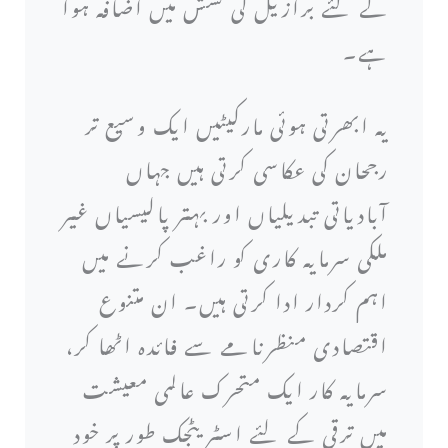
کے لئے برازیل کی کشش میں اضافہ ہوا
ہے۔
یہ ابھرتی ہوئی مارکیٹیں ایک وسیع تر
رجحان کی عکاسی کرتی ہیں جہاں
آبادیاتی تبدیلیاں اور بہتر پالیسیاں غیر
ملکی سرمایہ کاری کو راغب کرنے میں
اہم کردار ادا کرتی ہیں۔ ان متنوع
اقتصادی منظرنامے سے فائدہ اٹھا کر،
سرمایہ کار ایک متحرک عالمی معیشت
میں ترقی کے لئے اسٹریٹجک طور پر خود