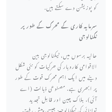
کو پوزیشن دے سکتے ہیں.
سرمایہ کاری کے محرک کے طور پر
ٹکنالوجی
حالیہ برسوں میں، ٹیکنالوجی بین
الاقوامی کاروبار کی حرکیات کو نئی شکل
دینے میں ایک اہم محرک قوت کے طور
پر ابھری ہے. مصنوعی ذہانت (اے
آئی)، بلاک چین اور قابل تجدید
توانائی کی ٹیکنالوجیز جیسی پیش رفت