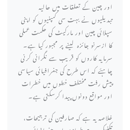
اور چین کے تعلقات میں حالیہ
تبدیلیوں نے بہت سی کمپنیوں کو اپنی
سپلائی چین اور مارکیٹ کی حکمت عملی
کا ازسرنو جائزہ لینے پر مجبور کیا ہے۔
سرمایہ کاروں کو قریب سے نگرانی کرنی
چاہئے کہ اس طرح کی جغرافیائی سیاسی
پیش رفت مختلف خطوں میں خطرات
اور مواقع دونوں پیدا کرسکتی ہے۔
خلاصہ یہ ہے کہ صارفین کی ترجیحات،
تکنیکی جدت طرازی اور جغرافیائی