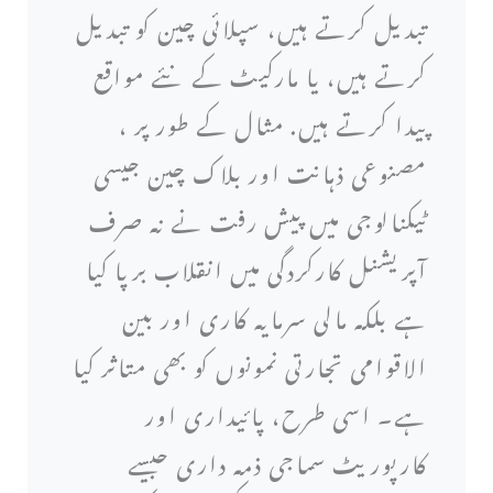
تبدیل کرتے ہیں، سپلائی چین کو تبدیل
کرتے ہیں، یا مارکیٹ کے نئے مواقع
پیدا کرتے ہیں. مثال کے طور پر ،
مصنوعی ذہانت اور بلاک چین جیسی
ٹیکنالوجی میں پیش رفت نے نہ صرف
آپریشنل کارکردگی میں انقلاب برپا کیا
ہے بلکہ مالی سرمایہ کاری اور بین
الاقوامی تجارتی نمونوں کو بھی متاثر کیا
ہے۔ اسی طرح، پائیداری اور
کارپوریٹ سماجی ذمہ داری جیسے