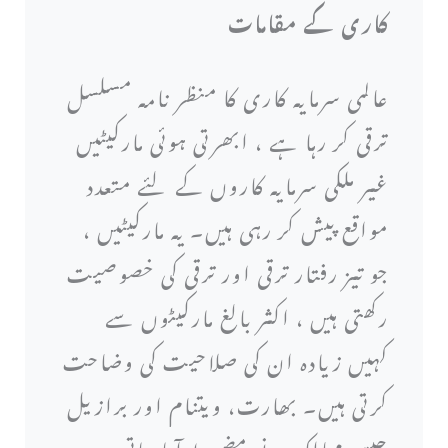
کاری کے مقامات
عالمی سرمایہ کاری کا منظر نامہ مسلسل
ترقی کر رہا ہے ، ابھرتی ہوئی مارکیٹیں
غیر ملکی سرمایہ کاروں کے لئے متعدد
مواقع پیش کر رہی ہیں۔ یہ مارکیٹیں ،
جو تیز رفتار ترقی اور ترقی کی خصوصیت
رکھتی ہیں ، اکثر بالغ مارکیٹوں سے
کہیں زیادہ ان کی صلاحیت کی وضاحت
کرتی ہیں۔ بھارت، ویتنام اور برازیل
جیسے ممالک نے مضبوط آبادیاتی