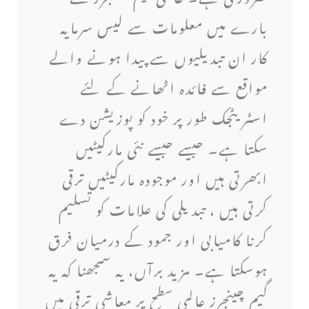
بارے میں معلومات سے لیس سرمایہ
کار ان تبدیلیوں سے پیدا ہونے والے
مواقع سے فائدہ اٹھانے کے لئے
اسٹریٹجک طور پر خود کو پوزیشن دے
سکتا ہے۔ جیسے جیسے نئی مارکیٹیں
ابھرتی ہیں اور موجودہ مارکیٹیں ترقی
کرتی ہیں ، تبدیلی کی علامات کو تسلیم
کرنا کامیابی اور جمود کے درمیان فرق
ہوسکتا ہے۔ مزید برآں، یہ سمجھنا کہ یہ
گیم چینجرز عالمی سطح پر معاشی ترقی میں