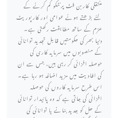
منتقلی کاربن فٹ پرنٹکو کم کرنے کے
لئے بڑھتے ہوئے عوامی اور کارپوریٹ
عزم کے ساتھ مطابقت رکھتی ہے۔
دنیا بھر کی حکومتیں قابل تجدید توانائی
کے منصوبوں میں سرمایہ کاری کی
حوصلہ افزائی کر رہی ہیں، جس سے ان
کی افادیت میں مزید اضافہ ہو رہا ہے۔
اس طرح سرمایہ کاروں کی حوصلہ
افزائی کی جاتی ہے کہ وہ پائیدار توانائی
کے حل کو جدید بنانے یا توانائی کی