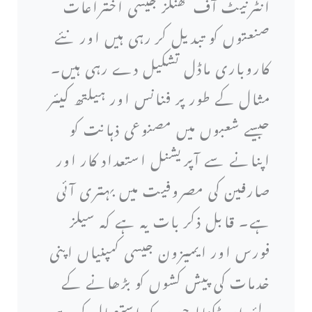
انٹرنیٹ آف تھنگز جیسی اختراعات
صنعتوں کو تبدیل کر رہی ہیں اور نئے
کاروباری ماڈل تشکیل دے رہی ہیں۔
مثال کے طور پر فنانس اور ہیلتھ کیئر
جیسے شعبوں میں مصنوعی ذہانت کو
اپنانے سے آپریشنل استعداد کار اور
صارفین کی مصروفیت میں بہتری آئی
ہے۔ قابل ذکر بات یہ ہے کہ سیلز
فورس اور ایمیزون جیسی کمپنیاں اپنی
خدمات کی پیش کشوں کو بڑھانے کے
لئے ان ٹکنالوجیوں کو استعمال کر رہی