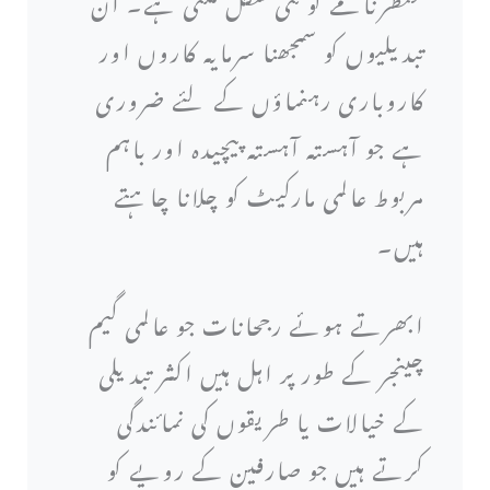
منظرنامے کو نئی شکل ملتی ہے۔ ان
تبدیلیوں کو سمجھنا سرمایہ کاروں اور
کاروباری رہنماؤں کے لئے ضروری
ہے جو آہستہ آہستہ پیچیدہ اور باہم
مربوط عالمی مارکیٹ کو چلانا چاہتے
ہیں۔
ابھرتے ہوئے رجحانات جو عالمی گیم
چینجر کے طور پر اہل ہیں اکثر تبدیلی
کے خیالات یا طریقوں کی نمائندگی
کرتے ہیں جو صارفین کے رویے کو