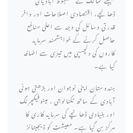
ڈھانچے، اقتصادی اصلاحات اور وافر
قدرتی وسائل کی وجہ سے اعلی منافع
حاصل کرنے کے خواہشمند سرمایہ
کاروں کی دلچسپی میں تیزی سے اضافہ
کیا ہے۔
ہندوستان اپنی نوجوان اور بڑھتی ہوئی
آبادی کے ساتھ ٹکنالوجی ، مینوفیکچرنگ
اور بنیادی ڈھانچے کی سرمایہ کاری کا
مرکز بن گیا ہے۔ معیشت کو ڈیجیٹائز