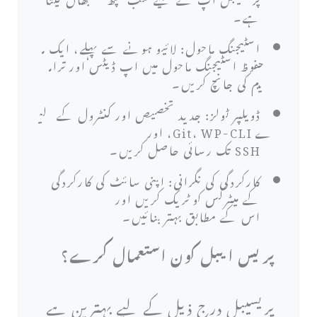
ہے۔
اسٹیجنگ ماحول: لائیو ہونے سے پہلے، ایک م
حفوظ اسٹیجنگ ماحول میں اپ ڈیٹس اور ترام
یم کی جانچ کریں۔
ڈویلپر ٹولز: جدید تخصیص اور کنٹرول کے لی
ے Git، WP-CLI، اور
SSH تک رسائی حاصل کریں۔
کارکردگی کی نگرانی: اپنی سائٹ کی کارکردگی
کے میٹرکس کو ٹریک کریں اور
اس کے مطابق بہتر بنائیں۔
پریس ایبل کون استعمال کرے؟
پریسیبل درج ذیل کے لیے بہترین ہے