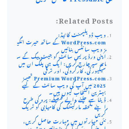
Related Posts:
ویب ڈویلپمنٹ گائیڈ:
WordPress.com کے ساتھ حیرت انگی
ز ویب سائٹس بنائیں
اپنی ورڈپریس سائٹ کو جیٹ پیک کے س
اتھ سپرچارج کریں: ایک ہی پلگ ان میں
سیکیورٹی، کارکردگی، اور ترقی
Premium WordPress.com تھیمز
2025 میں آپ کی ویب سائٹ کے لیے
بہترین انتخاب کیوں ہیں۔
ڈیٹا سے چلنے والے فیصلے: پرو کی طرح
اپنے ملحقہ مارکیٹنگ کی کامیابی کو ٹریک
کریں
نئی مہارتوں میں مہارت حاصل کریں،
اپنے کیریئر کو آگے بڑھائیں: پیشہ ور