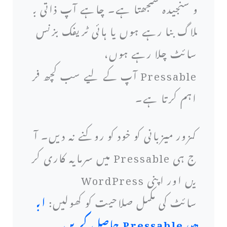
و سنجیدہ سمجھتا ہے۔ چاہے آپ ذاتی ب
لاگ بنا رہے ہوں یا ہائی ٹریفک بزنس
سائٹ چلا رہے ہوں،
Pressable آپ کے لیے سب کچھ فر
اہم کرتا ہے۔
کمزور میزبانی کو خود کو روکنے نہ دیں۔ آ
ج ہی Pressable میں سرمایہ کاری کر
یں اور اپنی WordPress
سائٹ کی مکمل صلاحیت کو کھولیں:
اب
ھی Pressable حاصل کریں