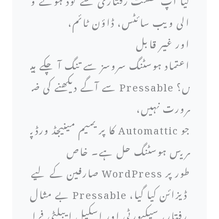
الی ویب سائٹس، ڈاؤن ٹائم،
اور غیر قابل
اعتماد ہوسٹنگ سروسز سے تنگ آ چکے ہی
ں؟ Pressable سے آگے دیکھنے کی ض
رورت نہیں،
جو Automattic کا پریمیم مینیجڈ ورڈپ
ریس ہوسٹنگ حل ہے۔ خاص
طور پر WordPress صارفین کے لیے
ڈیزائن کیا گیا، Pressable بے مثال
رفتار، سیکیورٹی اور اسکیل ایبلٹی فرا