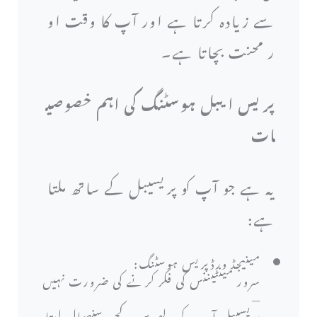
سے زیادہ کرتا ہے اور آپ کا وقت او
ر محنت بچاتا ہے۔
پریس ایبل ہوسٹنگ کی اہم خصوصی
ات
یہ ہے جو آپ کو پریسیبل کے ساتھ ملتا
ہے:
مینیجڈ ورڈپریس ہوسٹنگ:
سرور مینٹیننس کی فکر کرنے کی ضرورت نہیں
—
پریسیبل آپ کے لیے سب کچھ سنبھال لیتا