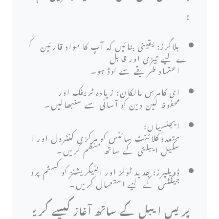
:
بلاگرز: یقینی بنائیں کہ آپ کا مواد قارئین ک
ے لیے تیزی اور قابل
اعتماد طریقے سے لوڈ ہو۔
ای کامرس مالکان: زیادہ ٹریفک اور
محفوظ لین دین کو آسانی سے سنبھالیں۔
ایجنسیاں:
متعدد کلائنٹ سائٹس کو مرکزی کنٹرول اور ا
سکیل ایبلٹی کے ساتھ منظم کریں۔
ڈویلپرز: جدید ٹولز اور انٹیگریشنز کو کسٹم پرو
جیکٹس کے لیے استعمال کریں۔
پریس ایبل کے ساتھ آغاز کیسے کری