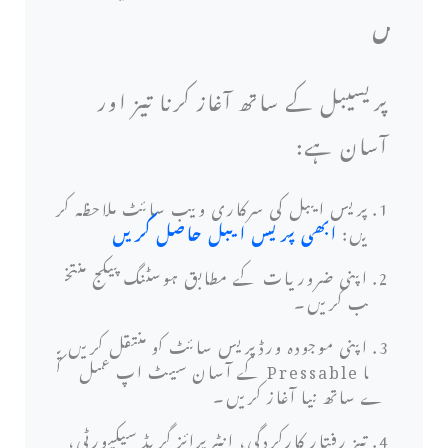
ں
پریسیبل کے ساتھ آغاز کرنا تیز اور
آسان ہے:
پریس ایبل کی سرکاری ویب سائٹ ملاحظہ کر
یں:
ابھی پریس ایبل حاصل کریں
اپنی ضروریات کے مطابق ہوسٹنگ پیکج منتخ
ب کریں۔
اپنی موجودہ ورڈپریس سائٹ کو منتقل کریں ی
ا Pressable کے آسان سیٹ اپ عمل ک
ے ساتھ نیا آغاز کریں۔
تیز رفتار کارکردگی، انٹرپرائز گریڈ سیکیورٹی،