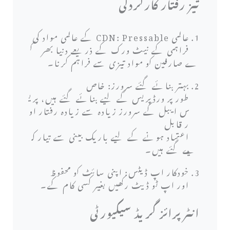
تیز رفتار کارکردگی
عالمی CDN: Pressable کے عالمی مواد کی
فراہمی کے نیٹ ورک کے ذریعے دنیا بھر ک
ے صارفین کو مواد تیزی سے فراہم کرنا۔
بہتر بنائے گئے سرورز: خاص
طور پر ورڈپریس کے لیے بنائے گئے ہیں، پری
س ایبل کے سرورز زیادہ سے زیادہ رفتار او
ر قابل
اعتماد ہونے کے لیے باریک بینی سے تیار ک
یے گئے ہیں۔
خودکار اپ ڈیٹس: اپنی سائٹ کو محفوظ
اور اپ ٹو ڈیٹ رکھیں بغیر کسی کام کے۔
انٹرپرائز گریڈ سیکیورٹی