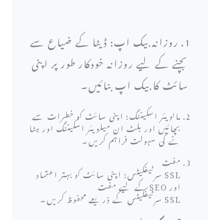
1. روزانہ بیک اپ: ڈیٹا کے ضیاع سے
بچنے کے لیے روزانہ خودکار طور پر اپنی
سائٹ کا بیک اپ بنائیں۔
مالویئر اسکیننگ: اپنی سائٹ کو خطرات سے
بچائیں اور بلٹ ان میلویئر اسکیننگ اور ہٹا
نے کی سہولت فراہم کریں۔
مفت
SSL سرٹیفکیٹس: اپنی سائٹ کو بہتر اعتماد
اور SEO کے لیے مفت
SSL سرٹیفکیٹس کے ذریعے محفوظ کریں۔