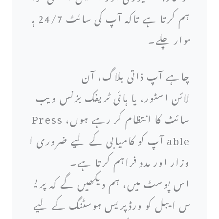
ہم کرتا ہے تاکہ آپ کی سائٹ 24/7 ہ
موار چلے۔
چاہے آپ ذاتی بلاگ، آن
لائن اسٹور، یا ہائی ٹریفک بزنس ویب
سائٹ کا انتظام کر رہے ہوں، Press
able آپ کو کامیابی کے لیے ضروری ا
وزار اور مدد فراہم کرتا ہے۔
اس پوسٹ میں، ہم دیکھیں گے کہ پری
س ایبل کو ورڈپریس ہوسٹنگ کے لیے