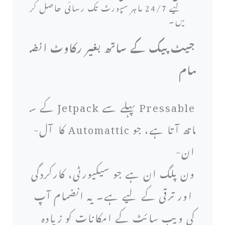
لیے 24/7 ماہر سپورٹ تک رسائی حاصل کر
یں۔
جیٹ پیک کے ساتھ بغیر رکاوٹ انض
مام
Pressable پہلے سے Jetpack کے س
اتھ آتا ہے، جو Automattic کا آل-
ان-
ون پلگ ان ہے جو سیکیورٹی، کارکردگی
اور ترقی کے لیے ہے۔ یہ انضمام آپ
کی ویب سائٹ کے امکانات کو زیادہ