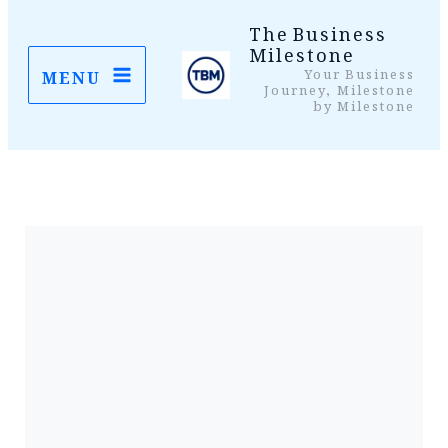
واد
The Business
Milestone
ر
Your Business
MENU
ائیں۔
Journey, Milestone
by Milestone