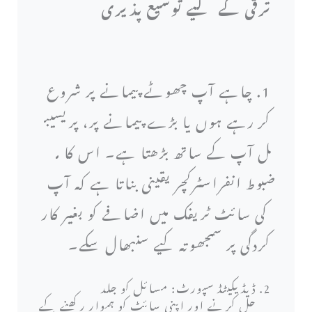
ترقی کے لیے توسیع پذیری
1. چاہے آپ چھوٹے پیمانے پر شروع
کر رہے ہوں یا بڑے پیمانے پر، پریسیب
ل آپ کے ساتھ بڑھتا ہے۔ اس کا م
ضبوط انفراسٹرکچر یقینی بناتا ہے کہ آپ
کی سائٹ ٹریفک میں اضافے کو بغیر کار
کردگی پر سمجھوتہ کیے سنبھال سکے۔
ڈیڈیکیٹڈ سپورٹ: مسائل کو جلد
حل کرنے اور اپنی سائٹ کو ہموار رکھنے کے