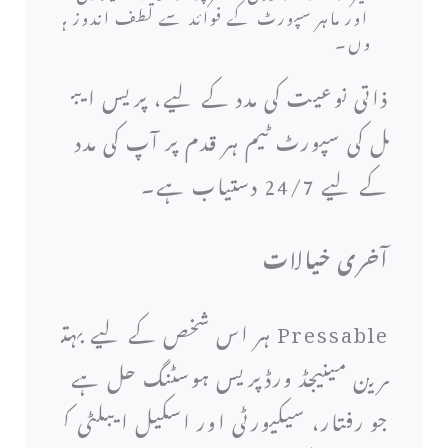
اور ماہر سپورٹ کے فوائد سے لطف اندوز ہ
وں۔
ذاتی نوعیت کی مدد کے لیے، پریس ایب
ل کی سپورٹ ٹیم ہر قدم پر آپ کی مدد
کے لیے 24/7 دستیاب ہے۔
آخری خیالات
Pressable ہر اس شخص کے لیے بہت
رین مینیجڈ ورڈپریس ہوسٹنگ حل ہے
جو رفتار، سیکیورٹی اور اسکیل ایبلٹی ک