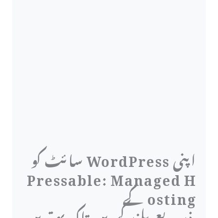
اپنی WordPress سائٹ کو
Pressable: Managed H
osting کے
ذریعے بلند کریں تاکہ بہترین