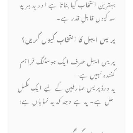
بہترین انتخاب کیا بناتا ہے اور یہ ہر پی
سہ کیوں قابل قدر ہے۔
پریس ایبل کا انتخاب کیوں کریں؟
پریس ایبل صرف ایک ہوسٹنگ فراہم
کنندہ نہیں ہے—
یہ ورڈپریس صارفین کے لیے ایک مکمل
حل ہے۔ یہ ہے وجہ کہ یہ نمایاں ہے: