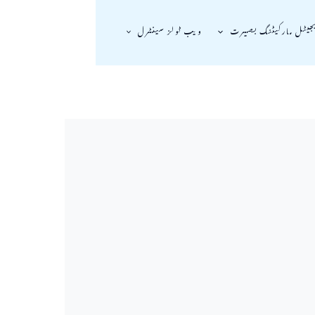
جیٹل مارکیٹنگ بصیرت
ویب ٹولز سینٹرل