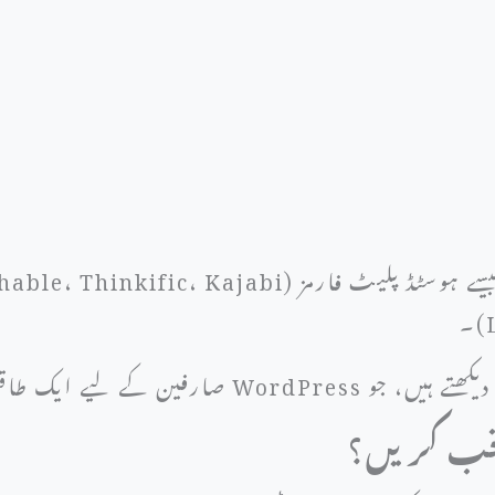
ارفین کے لیے ایک طاقتور اور لچکدار حل ہے۔