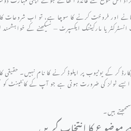
بنانے اور فروخت کرنے کا سوچا ہے، تو اب شروعات 
 انسٹرکٹر یا مارکیٹنگ ایکسپرٹ — سیکھنے کے خواہشمند 
ارڈ کر کے یوٹیوب پر اپلوڈ کرنے کا نام نہیں۔ حقیقی
ایسے ٹولز کی ضرورت ہوتی ہے جو آپ کے کانٹینٹ کو منظ
مجھتے ہیں۔