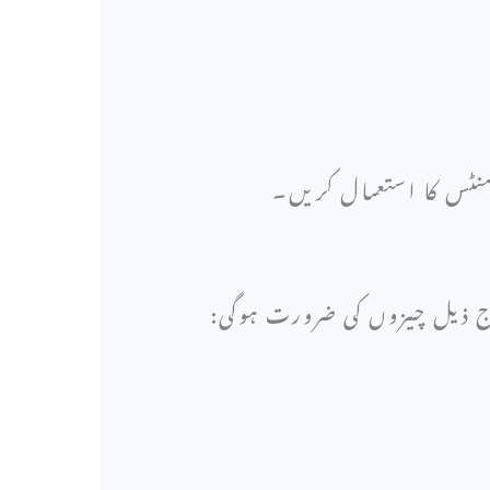
ئنمنٹس کا استعمال کریں۔
رج ذیل چیزوں کی ضرورت ہوگی: