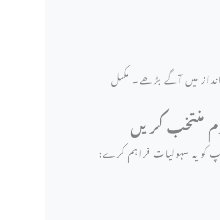
نداز میں آگے بڑھے۔ مکمل
پ کو یہ سہولیات فراہم کرے: