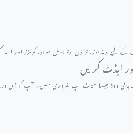
نے کے لیے ویڈیوز، ڈاؤن لوڈ ایبل مواد، کوئزز اور اسا
لیے ہالی ووڈ جیسا سیٹ اپ ضروری نہیں۔ آپ کو بس د