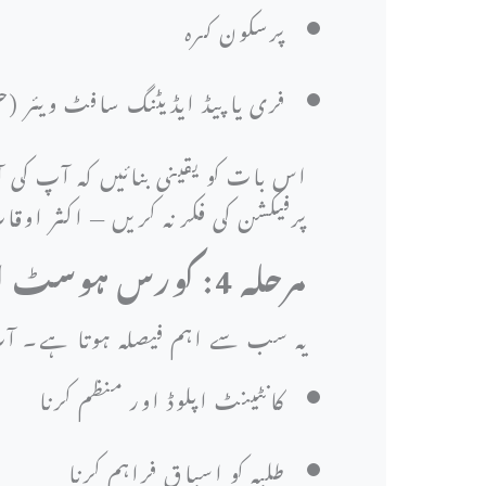
پرسکون کمرہ
فری یا پیڈ ایڈیٹنگ سافٹ ویئر (جیسے Canva، Audacity، iMovie یا ia
اس بات کو یقینی بنائیں کہ آپ کی
پرفیکشن کی فکر نہ کریں — اکثر اوق
مرحلہ 4: کورس ہوسٹ اور فروخت کرنے کے لیے پلیٹ فارم منتخب کریں
یہ سب سے اہم فیصلہ ہوتا ہے۔ آپ 
کانٹینٹ اپلوڈ اور منظم کرنا
طلبہ کو اسباق فراہم کرنا