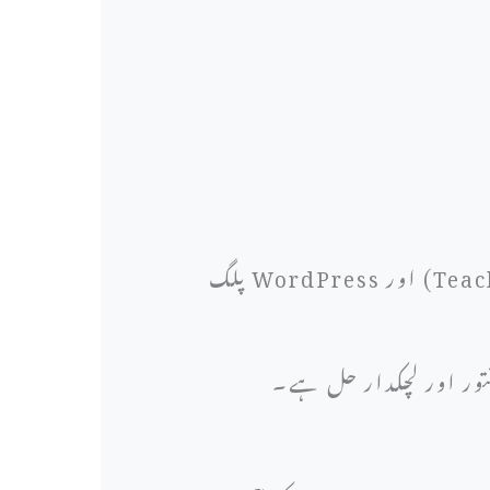
مارکیٹ میں کئی آپشنز موجود ہیں، جیسے ہوسٹڈ پلیٹ فارمز (Teachable، Thinkific، Kajabi) اور WordPress پلگ