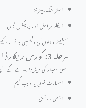
اسٹرمنگ پیٹرنز
اگلے مراحل اور پریکٹس ٹپس
سیکھنے والوں کی دلچسپی برقرار رکھ
مرحلہ 3: کورس ریکارڈ اور ایڈٹ کریں
اعلیٰ معیار کی ویڈیوز بنانے کے 
اسمارٹ فون یا ویب کیم
اچھی روشنی