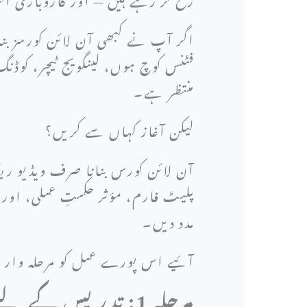
اگر آپ نے کبھی آن لائن کورسز 
فٹنس کوچ ہوں، لینگویج ٹیچر، کوڈنگ
منتظر ہے۔
لیکن آغاز کہاں سے کریں؟
آن لائن کورس بنانا صرف ویڈیو ریک
پلیٹ فارم، مؤثر حکمتِ عملی، اور 
مدد دیں۔
آئیے اس پورے عمل کو مرحلہ وار س
مرحلہ 1: تدریس کے لیے موضوع کا انتخاب کریں