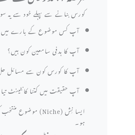
کورس بنانے سے پہلے خود سے یہ س
آپ کس موضوع کے بارے میں پرج
آپ کا ہدفی سامعین کون ہیں؟
آپ کا کورس کون سے مسائل حل
آپ حقیقت میں کتنا کانٹینٹ تیار
ایسا نِش (Niche) مو
ہو۔