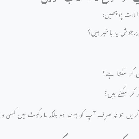
والات پوچھیں:
وش یا باخبر ہیں؟
 کر سکتا ہے؟
 کر سکتے ہیں؟
ضوع منتخب کریں جو نہ صرف آپ کو پسند ہو بلکہ مارکیٹ میں کس