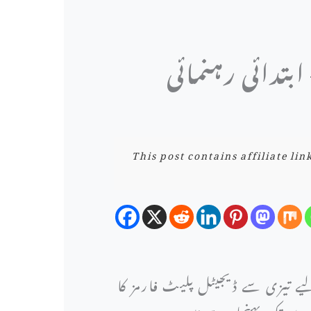
بتدائی رہنمائی
This post contains affiliate li
یے تیزی سے ڈیجیٹل پلیٹ فارمز کا
روں تک پہنچا رہے ہیں۔