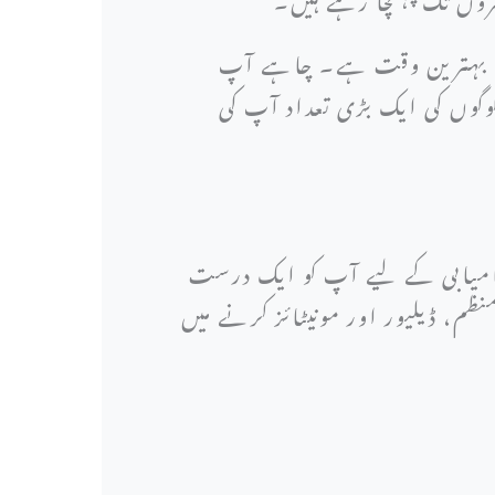
کا بہترین وقت ہے۔ چاہے آپ
لوگوں کی ایک بڑی تعداد آپ کی
 کامیابی کے لیے آپ کو ایک درست
م، ڈیلیور اور مونیٹائز کرنے میں