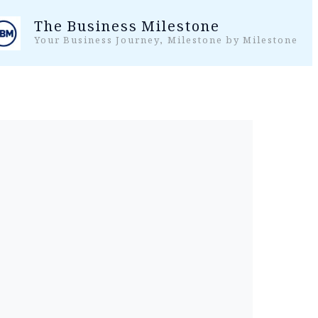
واد
The Business Milestone
ر
Your Business Journey, Milestone by Milestone
ائیں۔