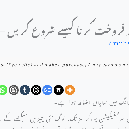
ور فروخت کرنا کیسے شروع کریں – ا
/
muha
nks. If you click and make a purchase, I may earn a sma
مانگ میں نمایاں اضافہ ہوا ہے۔
 سرٹیفیکیشن پروگرامز تک، لوگ نئی چیزیں سیکھنے کے ل
راد اس موقع سے فائدہ اٹھاتے ہوئے اپنی مہارت دوس