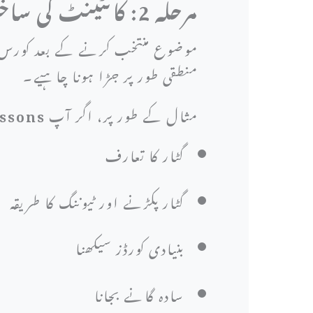
مرحلہ 2: کانٹینٹ کی ساخت کی منصوبہ بندی کریں
موضوع منتخب کرنے کے بعد کورس ک
منطقی طور پر جڑا ہونا چاہیے۔
مثال کے طور پر، اگر آپ
essons
گٹار کا تعارف
گٹار پکڑنے اور ٹیوننگ کا طریقہ
بنیادی کورڈز سیکھنا
سادہ گانے بجانا