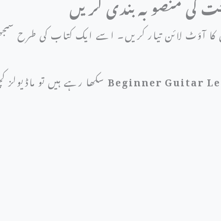
ا آؤٹ لائن تیار کریں۔ اسے ایک کتاب کی طرح سمجھیں
Beginner Guitar L
سکھا رہے ہیں تو ماڈیولز 