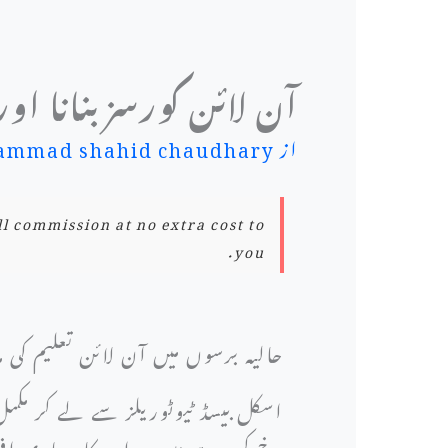
آن لائن کورسز بنانا ا
از
mmad shahid chaudhary
ll commission at no extra cost to
you.
حالیہ برسوں میں آن لائن تعلیم کی 
اسکل بیسڈ ٹیوٹوریلز سے لے کر مکمل
رخ کر رہے ہیں — اور کاروباری اف