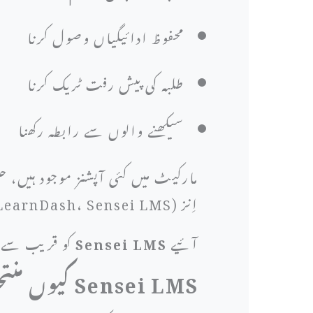
محفوظ ادائیگیاں وصول کرنا
طلبہ کی پیش رفت ٹریک کرنا
سیکھنے والوں سے رابطہ رکھنا
اِنز (LearnDash، Sensei LMS)۔
آئیے
Sensei LMS
کو قریب سے دیکھتے ہیں، جو WordPress ص
Sensei LMS کیوں منتخب کریں؟