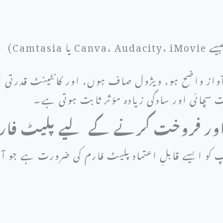
Camtas)
 آواز واضح ہو، ویژول صاف ہوں، اور کانٹینٹ قدرتی ا
ات سچائی اور سادگی زیادہ مؤثر ثابت ہوتی ہے۔
کو ایسے قابلِ اعتماد پلیٹ فارم کی ضرورت ہے جو آ