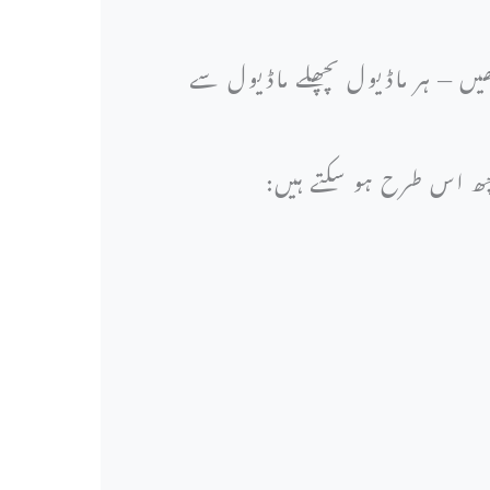
 — ہر ماڈیول پچھلے ماڈیول سے
کچھ اس طرح ہو سکتے ہیں: