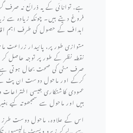
ہے. توانائی کے یہ ذرائع نہ صرف گ
فروغ دیتے ہیں۔ چونکہ زیادہ سے زیا
اہداف کے حصول کی طرف اہم اقد
متوازی طور پر، پائیدار زراعت ماح
نقطہ نظر کے طور پر توجہ حاصل کر ر
صرف مٹی کی صحت بحال ہوتی ہے اور پ
کرکے اور ماحول دوست ان پٹ کے 
عمودی کاشتکاری جیسی اختراعات وسائ
ہیں اور ماحول سے سمجھوتہ کیے بغیر
اس کے علاوہ، ماحول دوست طرز عم
سے لے کر زیرو ویسٹ پالیسیوں تک،