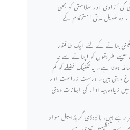
 کی آزادی اور سلامتی کو بھی
 ، وہ طویل مدتی استحکام کے
ینی بنانے کے لئے ایک طاقتور
 جیسے طریقوں کو اپنانے سے نہ
ہ ہوتا ہے۔ یہ تکنیک فضلے کو کم
وغ دیتی ہیں۔ درست زراعت اور
یں زیادہ پیداوار کی اجازت دیتی
ہے ہیں. بائیوڈی گریڈایبل مواد
م ہے۔ تنظیمیں تیزی سے