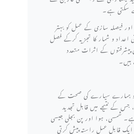
دے سکتی ہے۔
ور فیصلہ سازی کے عمل کو بہتر
اعداد و شمار کا تجزیہ کرکے فصل
کی پیشرفتوں کے اثرات متعدد
ے ہیں۔
ے جو ہمارے سیارے کی صحت کے
س کے نتیجے میں قابل تجدید
ہے۔ شمسی، ہوا اور پن بجلی جیسی
 ایک قابل عمل راستہ پیش کرتی