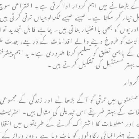
ے بڑھانے میں اہم کردار ادا کرتی ہے۔ اختراعی سوچ
 تیار کر سکتا ہے۔ جیسے جیسے ٹکنالوجیاں ترقی کرتی ہیں
برادریوں کو بھی بااختیار بناتی ہیں۔ چاہے قابل تجدید 
لیت کو فروغ دینے والے اقدامات کے ذریعے، جدت طراز
 کے باہمی تعلق کو تسلیم کرنا ضروری ہے۔ یہ اہم پیشرف
 بہتر مستقبل کی تشکیل کرتے ہیں۔
کردار
ف صنعتوں میں ترقی کو آگے بڑھانے اور زندگی کے مجموعی 
 کے بہتر طریقے اس تبدیلی کی مثال ہیں۔ انٹرنیٹ ا
 اور معلومات کا اشتراک کرنے کے طریقوں میں انقلا
 نے جغرافیائی رکاوٹوں کو پاٹ دیا ہے ، دور دراز کے کا