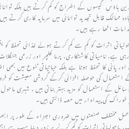
رین ہاؤس گیسوں کے اخراج کو کم کرتے ہیں بلکہ توانائی
دہ ممالک قابل تجدید توانائی میں سرمایہ کاری کرتے ہیں
امات اٹھا رہے ہیں۔
ولیاتی اثرات کو کم سے کم کرتے ہوئے غذائی تحفظ کو یق
ہی ہے. نامیاتی کاشتکاری، پرما کلچر اور زرعی جنگلات
انی کا تحفظ ہوتا ہے بلکہ حیاتیاتی تنوع میں بھی اضاف
استعمال کی حوصلہ افزائی کرکے گردشی معیشت کو فر
ل کے استعمال کو مزید بہتر بناتی ہیں ، شہری ماحول م
 خوراک کی پیداوار میں حصہ ڈالتی ہیں۔
ل مختلف صنعتوں میں ضروری اجزاء کے طور پر ابھر ر
 ماحولیاتی اثرات کو کم کرنے پر زور دینا سب سے اہ