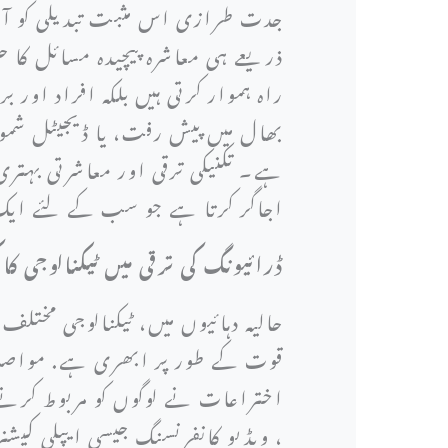
جدت طرازی اس مثبت تبدیلی کو آگ
ذریعے ہی معاشرہ پیچیدہ مسائل کا حل
راہ ہموار کرتی ہیں بلکہ افراد اور 
بھال میں پیش رفت، یا ڈیجیٹل شمو
ہے۔ تکنیکی ترقی اور معاشرتی بہتری
اجاگر کرتا ہے جو سب کے لئے ایک
ڈرائیونگ کی ترقی میں ٹیکنالوجی کا 
حالیہ دہائیوں میں، ٹیکنالوجی مختل
قوت کے طور پر ابھری ہے. مواصلات
اختراعات نے لوگوں کو مربوط کرنے
، ویڈیو کانفرنسنگ جیسی ایپلی کیشنز