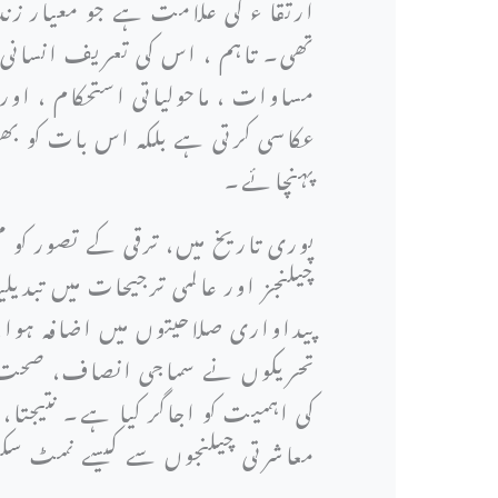
ارتقا ء کی علامت ہے جو معیار زندگی 
تھی۔ تاہم ، اس کی تعریف انسانی 
مساوات ، ماحولیاتی استحکام ، اور ث
عکاسی کرتی ہے بلکہ اس بات کو بھ
پہنچائے۔
پوری تاریخ میں، ترقی کے تصور کو
چیلنجز اور عالمی ترجیحات میں تبدی
پیداواری صلاحیتوں میں اضافہ ہوا، 
تحریکوں نے سماجی انصاف، صحت عام
کی اہمیت کو اجاگر کیا ہے۔ نتیجت
معاشرتی چیلنجوں سے کیسے نمٹ س