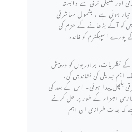
قی اور تکنیکی ترقی سے وابستہ
یار ہوئی ہے ، بشمول معاشرتی
الوجی کو آگے بڑھانے کے عزم کی
پورے اسپیکٹرم کو فائدہ
 کے نظریات، برادریوں کو درپیش
 اہم تبدیلی کی نشاندہی کی،
رتی ہلچل پیدا ہوئی۔ اس کے بعد کی
لازمی اجزاء کے طور پر حل کرنے
 ہے کہ جدت طرازی ان اہم