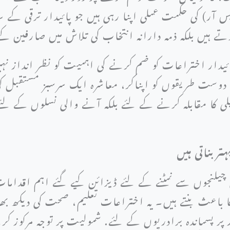
آر) کی حکمت عملی اپنا رہی ہیں جو پائیدار ترقی کے س
ے ہیں بلکہ ذمہ دارانہ انتخاب کی تلاش میں صارفین ک
ائیدار اختراعات کو ضم کرنے کی اہمیت کو نظر انداز نہی
 دوست طریقوں کو اپناکر، معاشرہ ایک سرسبز مستقبل ک
لی کا مقابلہ کرنے کے لئے بلکہ آنے والی نسلوں کے ل
ر بناتی ہیں
یلنجوں سے نمٹنے کے لئے ڈیزائن کیے گئے اہم اقدامات 
 کا باعث بنتے ہیں۔ یہ اختراعات تعلیم، صحت کی دیکھ ب
ر پسماندہ برادریوں کے لئے. شمولیت پر توجہ مرکوز ک