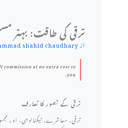
ترقی کی طاقت: بہتر م
از
mmad shahid chaudhary
ll commission at no extra cost to
you.
ترقی کے تصور کا تعارف
ترقی، معاشرے، ٹیکنالوجی، اور مجم