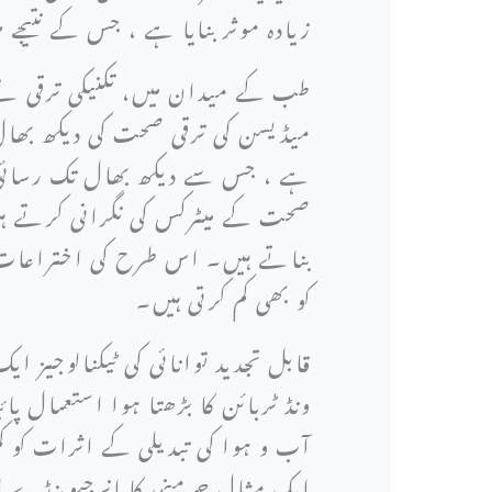
زیادہ موثر بنایا ہے ، جس کے نتیجے
طب کے میدان میں، تکنیکی ترقی نے
میڈیسن کی ترقی صحت کی دیکھ بھال
ہے ، جس سے دیکھ بھال تک رسائی می
صحت کے میٹرکس کی نگرانی کرتے ہی
بناتے ہیں۔ اس طرح کی اختراعات ن
کو بھی کم کرتی ہیں۔
قابل تجدید توانائی کی ٹیکنالوجیز 
ونڈ ٹربائن کا بڑھتا ہوا استعمال پ
آب و ہوا کی تبدیلی کے اثرات کو 
ایک مثال جرمنی کا انرجیوینڈے اق