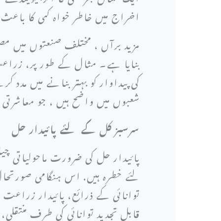
اخراج میں خاطر خواہ کمی کا باعث
مزید برآں ، مختلف صنعتوں میں مص
بنایا ہے۔ مثال کے طور پر، زراعت 
کی پیداوار کو بہتر بنانے میں مدد ک
شعبوں میں واضح ہیں ، جو معاشرتی ت
سرسبز کل کے لئے پائیدار حل
پائیدار حل کی ضرورت ماحولیاتی 
لئے خطرہ ہیں. اس ہنگامی صورتحال
توانائی کے ذرائع، پائیدار زراعت 
قابل تجدید توانائی کی طرف منتقلی