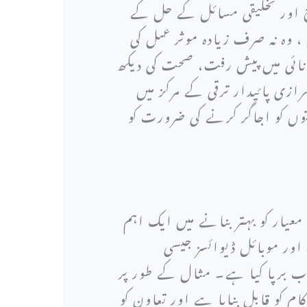
 اور تخلیقی مسائل کے حل کے
 ، وہ نہ صرف زیادہ موثر عمل کی
توانائی میں پیش رفت، صحت کی دیکھ
ی پائیدار ترقی کے مرکز میں
توں کو اجاگر کرنے کی ضرورت کو
معیار کو بہتر بنانے میں ایک اہم
ور موبائل ڈیوائسز جیسی
ب برپا کیا ہے۔ مثال کے طور پر
م کو قابل بنایا ہے اور تعاون کو