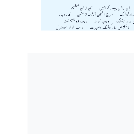
آن لائن پیسہ کمائیں
آن لائن تعلیم
ارکیٹنگ
سرچ انجن آپٹیمائزیشن
کاروبار
ی مار کیٹنگ
ویب ٹولز
ویب ڈويلپمنٹ
ڈیجیٹل مارکیٹنگ بصیرت
ویب ٹولز سینٹرل