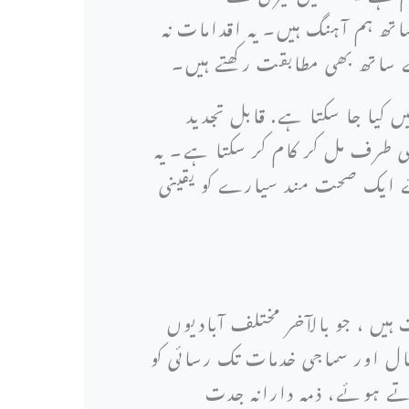
اتھ ہم آہنگ ہیں۔ یہ اقدامات نہ
ے ساتھ بھی مطابقت رکھتے ہیں۔
ں کیا جا سکتا ہے. قابل تجدید
ی طرف مل کر کام کر سکتا ہے۔ یہ
ئے ایک صحت مند سیارے کو یقینی
ہیں ، جو بالآخر مختلف آبادیوں
ھال اور سماجی خدمات تک رسائی کو
رتے ہوئے، ذمہ دارانہ جدت