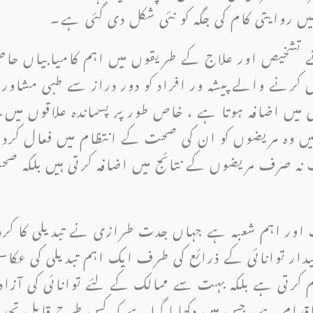
 میں روایتی کام کی جگہ کو نئی شکل دی گئی ہے۔
 تشخیص اور علاج کے طریقوں میں اہم کامیابیاں حاصل
 کرنے والے پیشہ ور افراد کو دور دراز سے طبی مشاو
ں اضافہ ہوتا ہے ، خاص طور پر پسماندہ علاقوں میں۔ 
ں وہ مریضوں کو ان کی صحت کے انتظام میں فعال کردار
ہ صرف مریضوں کے نتائج میں اضافہ کرتی ہیں بلکہ صح
ایک اور اہم شعبہ ہے جہاں جدت طرازی نے تبدیلی کا کر
ائیدار توانائی کے ذرائع کی طرف ایک اہم تبدیلی کی عک
کم کرتی ہے بلکہ بہت سے ممالک کے لئے توانائی کی آز
دام ہے، جس میں دکھایا گیا ہے کہ کس طرح قابل تجدید