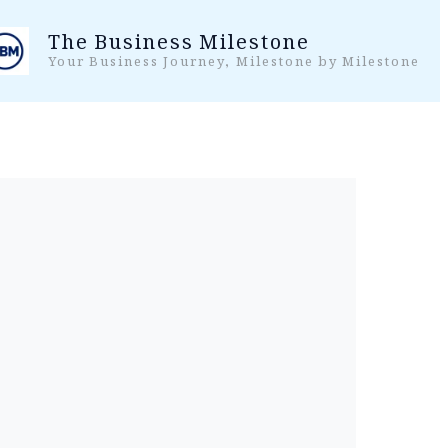
واد
The Business Milestone
ر
Your Business Journey, Milestone by Milestone
ائیں۔