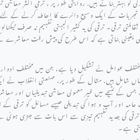
کو بہتر بناتے ہیں. روایتی طور پر ، ترقی اکثر معاشی تر
تجربات کے ایک وسیع دائرے کا احاطہ کرنے کے لئے ت
قافتی ترقی۔ ترقی کی یہ کثیر الجہتی تفہیم نہ صرف ٹیکن
ی یقینی بناتی ہے کہ اس طرح کی پیش رفت معاشرے کے 
 مختلف عوامل نے تشکیل دیا ہے، جن میں مختلف ادوار
لیاں شامل ہیں. مثال کے طور پر، صنعتی انقلاب نے ایک
جس کے نتیجے میں غیر معمولی معاشی تبدیلیاں اور معاش
ہ اور آب و ہوا کی تبدیلی جیسے مسائل کو ترقی کے 
ا، ترقی کی جدید تفہیم تیزی سے اس بات سے جڑی ہوئی
کتی ہے۔