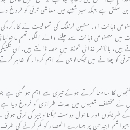
 بن سکتی ہے جبکہ سبز شعبے میں معاشی ترقی کو فروغ 
نوعی ذہانت اور مشین لرننگ کی شمولیت نے کارکردگی ا
میں مصنوعی ذہانت سے چلنے والے الگورتھم ماحولیاتی 
رتے ہیں، بالآخر غذائی تحفظ میں حصہ ڈالتے ہیں. ان تکنی
رقی کو چلانے میں ٹیکنالوجی کے اہم کردار کو ظاہر کرت
چیلنجوں کا سامنا کرتے ہوئے تیزی سے اہم ہو گئی ہ
 نے مختلف شعبوں میں جدت طرازی کو فروغ دیا ہے، ج
کے طریقوں اور ماحول دوست ٹیکنالوجیز کی ترقی ہوئی 
، جیواشم ایندھن پر ہمارے انحصار کو کم کرنے کی طرف