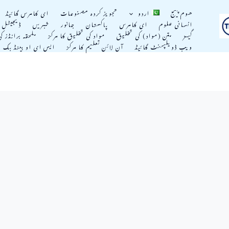
ھوم پیج
اردو
تجویز کردہ مصنوعات
ای کامرس گائیڈ
انسانی علوم
ای کامرس
پاکستان
جانور
خبریں
ڈیجیٹل م
گیمز
متن (مواد) کی تخليق
مواد کی تخلیق کا مرکز
ملحقہ برانڈز ک
ویب ڈویلپمنٹ گائیڈ
آن لائن تعلیم کا مرکز
ایس ای او ہینڈ بک