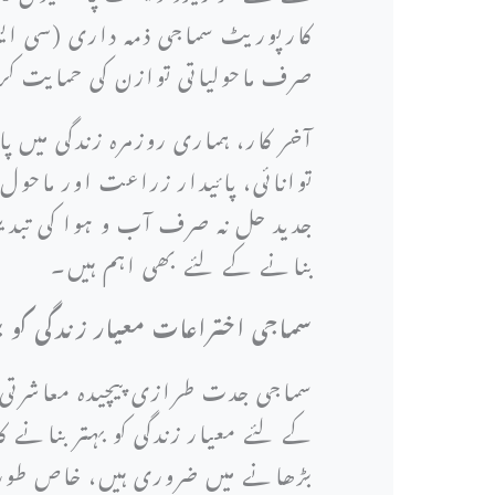
کارپوریٹ سماجی ذمہ داری (سی ایس 
صرف ماحولیاتی توازن کی حمایت کرت
آخر کار، ہماری روزمرہ زندگی میں پ
توانائی، پائیدار زراعت اور ماحول
جدید حل نہ صرف آب و ہوا کی تبدی
بنانے کے لئے بھی اہم ہیں۔
سماجی اختراعات معیار زندگی کو بہت
سماجی جدت طرازی پیچیدہ معاشرتی چ
کے لئے معیار زندگی کو بہتر بنانے
بڑھانے میں ضروری ہیں، خاص طور پ