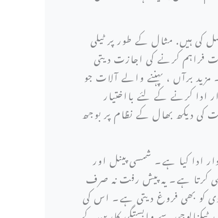
 کی ہیں. مثال کے طور پر ٹیلی
رت فراہم کرنے کی اجازت دیتی
مزید برآں ، پہننے والے آلات جو
 ادا کرنے کے لئے بااختیار
ت کی دیکھ بھال کے نظام پر بوجھ
دار ادا کیا ہے۔ شمسی پینل اور
اسی کرتا ہے۔ یہ پیش رفت نہ صرف
ادی کو بھی فروغ دیتی ہے۔ اس کی
 ٹیکنالوجی سے وابستگی کاربن کے