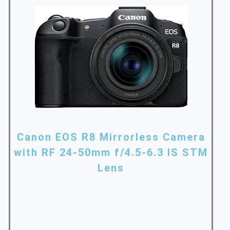
Canon EOS R8 Mirrorless Camera
with RF 24-50mm f/4.5-6.3 IS STM
Lens