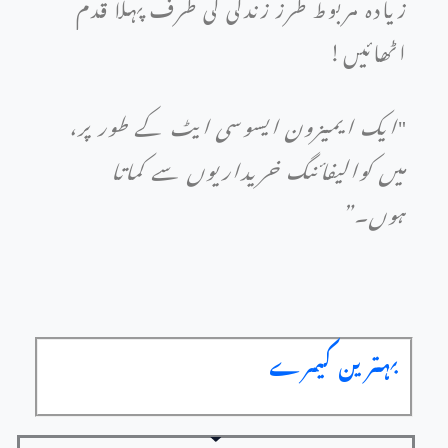
زیادہ مربوط طرز زندگی کی طرف پہلا قدم
اٹھائیں!
"
ایک ایمیزون ایسوسی ایٹ کے طور پر،
میں کوالیفائنگ خریداریوں سے کماتا
ہوں۔”
بہترین کیمرے