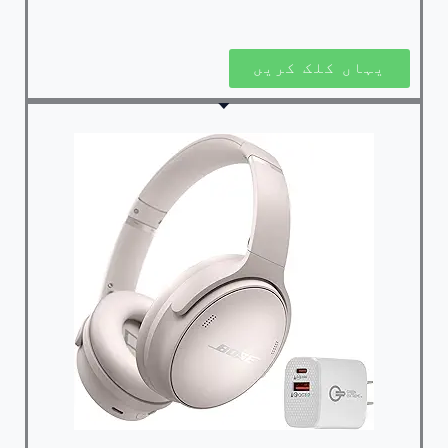
یہاں کلک کریں