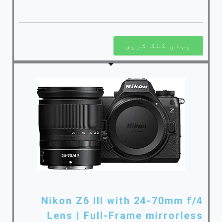
یہاں کلک کریں
Nikon Z6 III with 24-70mm f/4
Lens | Full-Frame mirrorless