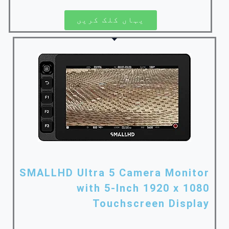
یہاں کلک کریں
SMALLHD Ultra 5 Camera Monitor
with 5-Inch 1920 x 1080
Touchscreen Display