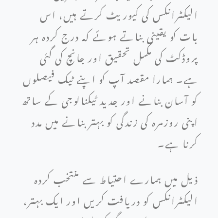
الیکٹرانکس کی کیوریٹ کرتے ہیں، اس
بات کو یقینی بناتے ہوئے کہ درج کردہ ہر
پروڈکٹ کی مکمل تحقیق اور جانچ کی گئی
ہے۔ ہمارا مقصد آپ کو اپنے ٹیک فیصلوں
کو آسان بنانے اور جدید ٹیکنالوجی کے ساتھ
اپنی روزمرہ کی زندگی کو بہتر بنانے میں مدد
کرنا ہے۔
ذیل میں ہمارے احتیاط سے منتخب کردہ
الیکٹرانکس کو دریافت کریں اور ایک بہتر،