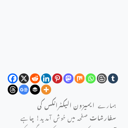
ہمارے
ایمیزون الیکٹرانکس کی
سفارشات
صفحہ میں خوش آمدید! چاہے