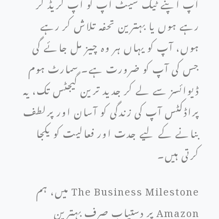
آپ اپنے ٹیک سیٹ اپ کو اپ گریڈ کر
رہے ہوں یا بہترین تحفہ تلاش کر رہے
ہوں، آپ کو یہاں ہر وہ چیز مل جائے گی
جس کی آپ کو ضرورت ہے۔ سمارٹ ہوم
ڈیوائسز سے لے کر جدید ترین گیجٹس تک، یہ
پراڈکٹس آپ کی زندگی کو آسان اور پرلطف
بنانے کے لیے جدت اور فعالیت کو یکجا
کرتی ہیں۔
The Business Milestone میں، ہم
Amazon پر دستیاب صرف بہترین